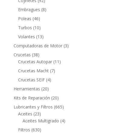
92
Cojinetes
92
productos
8
Embragues
8
productos
46
Poleas
46
productos
10
Turbos
10
productos
13
Volantes
13
productos
3
Computadoras de Motor
3
productos
38
Crucetas
38
productos
11
Crucetas Autopar
11
productos
7
Crucetas Macht
7
productos
4
Crucetas SEIF
4
productos
20
Herramientas
20
productos
20
Kits de Reparación
20
productos
665
Lubricantes y Filtros
665
23
productos
Aceites
23
productos
4
Aceites Multigrado
4
productos
630
Filtros
630