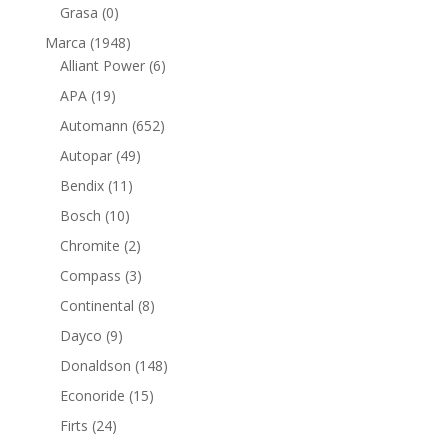
productos
0
Grasa
0
productos
1948
Marca
1948
productos
6
Alliant Power
6
productos
19
APA
19
productos
652
Automann
652
productos
49
Autopar
49
productos
11
Bendix
11
productos
10
Bosch
10
productos
2
Chromite
2
productos
3
Compass
3
productos
8
Continental
8
productos
9
Dayco
9
productos
148
Donaldson
148
productos
15
Econoride
15
productos
24
Firts
24
productos