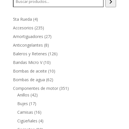
4
5ta Rueda
4
productos
235
Accesorios
235
productos
27
Amortiguadores
27
productos
8
Anticongelantes
8
productos
126
Baleros y Retenes
126
productos
10
Bandas Micro V
10
productos
10
Bombas de aceite
10
productos
62
Bombas de agua
62
productos
351
Componentes de motor
351
42
productos
Anillos
42
productos
17
Bujes
17
productos
16
Camisas
16
productos
4
Cigüeñales
4
productos