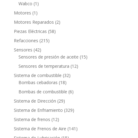
productos
1
Wabco
1
producto
1
Motores
1
producto
2
Motores Reparados
2
productos
58
Piezas Eléctricas
58
productos
215
Refacciones
215
productos
42
Sensores
42
productos
15
Sensores de presión de aceite
15
productos
12
Sensores de temperatura
12
productos
32
Sistema de combustible
32
18
productos
Bombas cebadoras
18
productos
6
Bombas de combustible
6
productos
29
Sistema de Dirección
29
productos
329
Sistema de Enfriamiento
329
productos
12
Sistema de frenos
12
productos
141
Sistema de Frenos de Aire
141
productos
15
Sistema de Lubricación
15