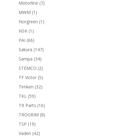
productos
7
Motorline
7
productos
1
MWM
1
producto
1
Norgreen
1
producto
1
NSK
1
producto
66
PAI
66
productos
147
Sakura
147
productos
34
Sampa
34
productos
2
STEMCO
2
productos
5
TF Victor
5
productos
32
Timken
32
productos
59
TKL
59
productos
16
TR Parts
16
productos
8
TROGRIM
8
productos
19
TSP
19
productos
42
Vaden
42