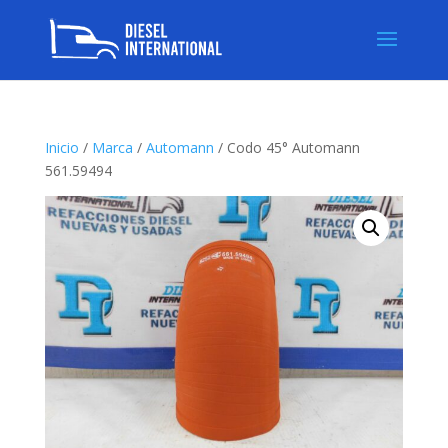
Inicio
/
Marca
/
Automann
/ Codo 45° Automann
561.59494