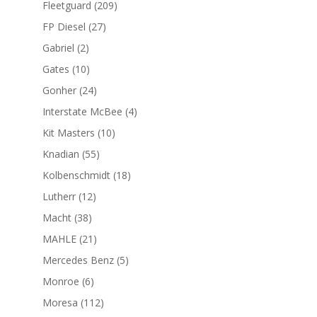
209
Fleetguard
209
productos
27
FP Diesel
27
productos
2
Gabriel
2
productos
10
Gates
10
productos
24
Gonher
24
productos
4
Interstate McBee
4
productos
10
Kit Masters
10
productos
55
Knadian
55
productos
18
Kolbenschmidt
18
productos
12
Lutherr
12
productos
38
Macht
38
productos
21
MAHLE
21
productos
5
Mercedes Benz
5
productos
6
Monroe
6
productos
112
Moresa
112