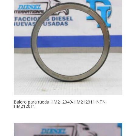
Balero para rueda HM212049-HM212011 NTN
HM212011