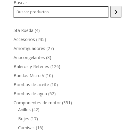
Buscar
4
5ta Rueda
4
productos
235
Accesorios
235
productos
27
Amortiguadores
27
productos
8
Anticongelantes
8
productos
126
Baleros y Retenes
126
productos
10
Bandas Micro V
10
productos
10
Bombas de aceite
10
productos
62
Bombas de agua
62
productos
351
Componentes de motor
351
42
productos
Anillos
42
productos
17
Bujes
17
productos
16
Camisas
16
productos