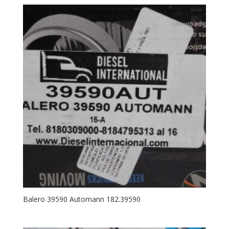
Balero 39590 Automann 182.39590