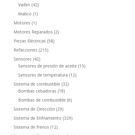
productos
42
Vaden
42
productos
1
Wabco
1
producto
1
Motores
1
producto
2
Motores Reparados
2
productos
58
Piezas Eléctricas
58
productos
215
Refacciones
215
productos
42
Sensores
42
productos
15
Sensores de presión de aceite
15
productos
12
Sensores de temperatura
12
productos
32
Sistema de combustible
32
18
productos
Bombas cebadoras
18
productos
6
Bombas de combustible
6
productos
29
Sistema de Dirección
29
productos
329
Sistema de Enfriamiento
329
productos
12
Sistema de frenos
12
productos