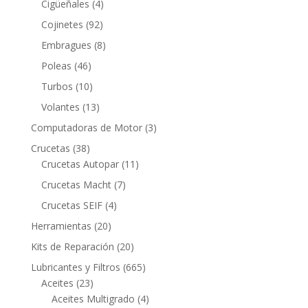
4
Cigüeñales
4
productos
92
Cojinetes
92
productos
8
Embragues
8
productos
46
Poleas
46
productos
10
Turbos
10
productos
13
Volantes
13
productos
3
Computadoras de Motor
3
productos
38
Crucetas
38
productos
11
Crucetas Autopar
11
productos
7
Crucetas Macht
7
productos
4
Crucetas SEIF
4
productos
20
Herramientas
20
productos
20
Kits de Reparación
20
productos
665
Lubricantes y Filtros
665
23
productos
Aceites
23
productos
4
Aceites Multigrado
4