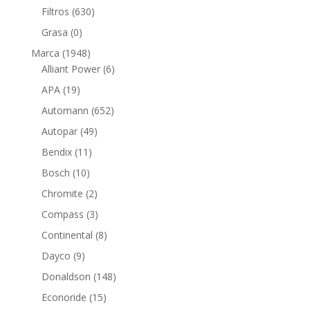
productos
630
Filtros
630
productos
0
Grasa
0
productos
1948
Marca
1948
productos
6
Alliant Power
6
productos
19
APA
19
productos
652
Automann
652
productos
49
Autopar
49
productos
11
Bendix
11
productos
10
Bosch
10
productos
2
Chromite
2
productos
3
Compass
3
productos
8
Continental
8
productos
9
Dayco
9
productos
148
Donaldson
148
productos
15
Econoride
15