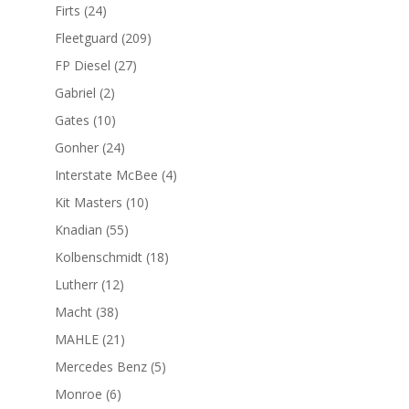
productos
24
Firts
24
productos
209
Fleetguard
209
productos
27
FP Diesel
27
productos
2
Gabriel
2
productos
10
Gates
10
productos
24
Gonher
24
productos
4
Interstate McBee
4
productos
10
Kit Masters
10
productos
55
Knadian
55
productos
18
Kolbenschmidt
18
productos
12
Lutherr
12
productos
38
Macht
38
productos
21
MAHLE
21
productos
5
Mercedes Benz
5
productos
6
Monroe
6