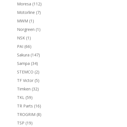
productos
112
Moresa
112
productos
7
Motorline
7
productos
1
MWM
1
producto
1
Norgreen
1
producto
1
NSK
1
producto
66
PAI
66
productos
147
Sakura
147
productos
34
Sampa
34
productos
2
STEMCO
2
productos
5
TF Victor
5
productos
32
Timken
32
productos
59
TKL
59
productos
16
TR Parts
16
productos
8
TROGRIM
8
productos
19
TSP
19