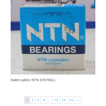
Balero piloto NTN DF0766LL
1
2
3
4
…
12
13
14
→