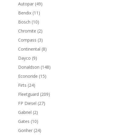
productos
49
Autopar
49
productos
11
Bendix
11
productos
10
Bosch
10
productos
2
Chromite
2
productos
3
Compass
3
productos
8
Continental
8
productos
9
Dayco
9
productos
148
Donaldson
148
productos
15
Econoride
15
productos
24
Firts
24
productos
209
Fleetguard
209
productos
27
FP Diesel
27
productos
2
Gabriel
2
productos
10
Gates
10
productos
24
Gonher
24