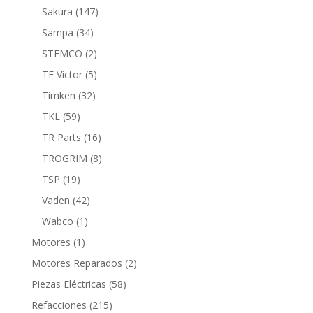
productos
147
Sakura
147
productos
34
Sampa
34
productos
2
STEMCO
2
productos
5
TF Victor
5
productos
32
Timken
32
productos
59
TKL
59
productos
16
TR Parts
16
productos
8
TROGRIM
8
productos
19
TSP
19
productos
42
Vaden
42
productos
1
Wabco
1
producto
1
Motores
1
producto
2
Motores Reparados
2
productos
58
Piezas Eléctricas
58
productos
215
Refacciones
215