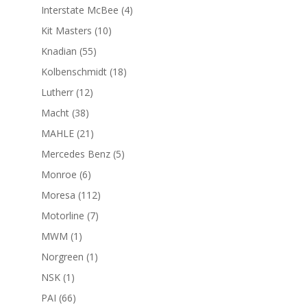
productos
4
Interstate McBee
4
productos
10
Kit Masters
10
productos
55
Knadian
55
productos
18
Kolbenschmidt
18
productos
12
Lutherr
12
productos
38
Macht
38
productos
21
MAHLE
21
productos
5
Mercedes Benz
5
productos
6
Monroe
6
productos
112
Moresa
112
productos
7
Motorline
7
productos
1
MWM
1
producto
1
Norgreen
1
producto
1
NSK
1
producto
66
PAI
66