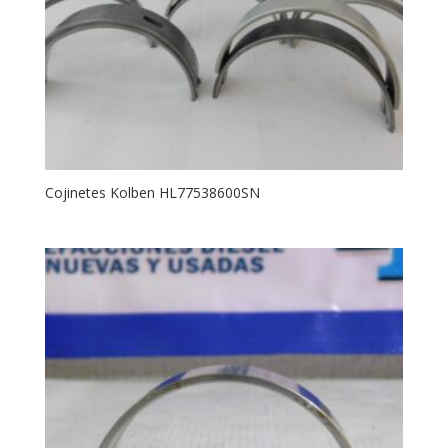
Cojinetes Kolben HL77538600SN