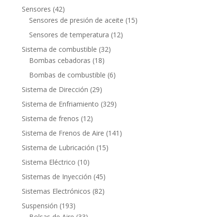
productos
42
Sensores
42
productos
15
Sensores de presión de aceite
15
productos
12
Sensores de temperatura
12
productos
32
Sistema de combustible
32
18
productos
Bombas cebadoras
18
productos
6
Bombas de combustible
6
productos
29
Sistema de Dirección
29
productos
329
Sistema de Enfriamiento
329
productos
12
Sistema de frenos
12
productos
141
Sistema de Frenos de Aire
141
productos
15
Sistema de Lubricación
15
productos
10
Sistema Eléctrico
10
productos
45
Sistemas de Inyección
45
productos
82
Sistemas Electrónicos
82
productos
193
Suspensión
193
productos
33
Bolsas de Aire
33