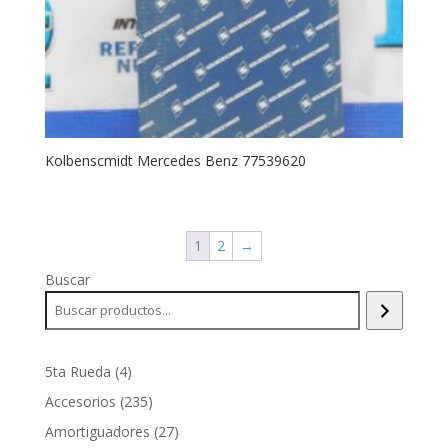
Kolbenscmidt Mercedes Benz 77539620
1
2
→
Buscar
4
5ta Rueda
4
productos
235
Accesorios
235
productos
27
Amortiguadores
27