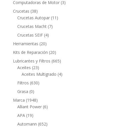
productos
3
Computadoras de Motor
3
productos
38
Crucetas
38
productos
11
Crucetas Autopar
11
productos
7
Crucetas Macht
7
productos
4
Crucetas SEIF
4
productos
20
Herramientas
20
productos
20
Kits de Reparación
20
productos
665
Lubricantes y Filtros
665
23
productos
Aceites
23
productos
4
Aceites Multigrado
4
productos
630
Filtros
630
productos
0
Grasa
0
productos
1948
Marca
1948
productos
6
Alliant Power
6
productos
19
APA
19
productos
652
Automann
652