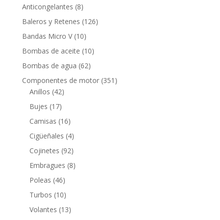
productos
8
Anticongelantes
8
productos
126
Baleros y Retenes
126
productos
10
Bandas Micro V
10
productos
10
Bombas de aceite
10
productos
62
Bombas de agua
62
productos
351
Componentes de motor
351
42
productos
Anillos
42
productos
17
Bujes
17
productos
16
Camisas
16
productos
4
Cigüeñales
4
productos
92
Cojinetes
92
productos
8
Embragues
8
productos
46
Poleas
46
productos
10
Turbos
10
productos
13
Volantes
13