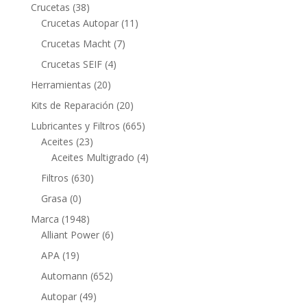
productos
38
Crucetas
38
productos
11
Crucetas Autopar
11
productos
7
Crucetas Macht
7
productos
4
Crucetas SEIF
4
productos
20
Herramientas
20
productos
20
Kits de Reparación
20
productos
665
Lubricantes y Filtros
665
23
productos
Aceites
23
productos
4
Aceites Multigrado
4
productos
630
Filtros
630
productos
0
Grasa
0
productos
1948
Marca
1948
productos
6
Alliant Power
6
productos
19
APA
19
productos
652
Automann
652
productos
49
Autopar
49