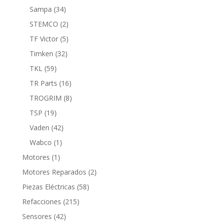
productos
34
Sampa
34
productos
2
STEMCO
2
productos
5
TF Victor
5
productos
32
Timken
32
productos
59
TKL
59
productos
16
TR Parts
16
productos
8
TROGRIM
8
productos
19
TSP
19
productos
42
Vaden
42
productos
1
Wabco
1
producto
1
Motores
1
producto
2
Motores Reparados
2
productos
58
Piezas Eléctricas
58
productos
215
Refacciones
215
productos
42
Sensores
42