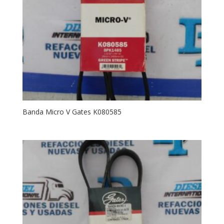
Banda Micro V Gates K080585