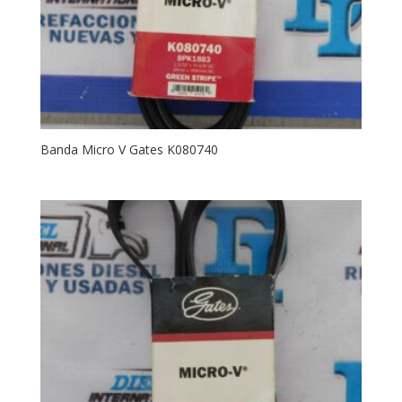
Banda Micro V Gates K080740