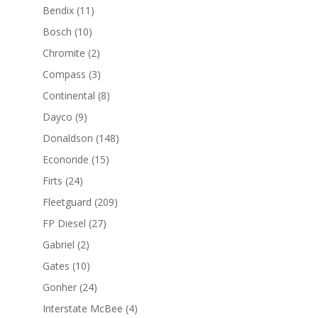
productos
11
Bendix
11
productos
10
Bosch
10
productos
2
Chromite
2
productos
3
Compass
3
productos
8
Continental
8
productos
9
Dayco
9
productos
148
Donaldson
148
productos
15
Econoride
15
productos
24
Firts
24
productos
209
Fleetguard
209
productos
27
FP Diesel
27
productos
2
Gabriel
2
productos
10
Gates
10
productos
24
Gonher
24
productos
4
Interstate McBee
4