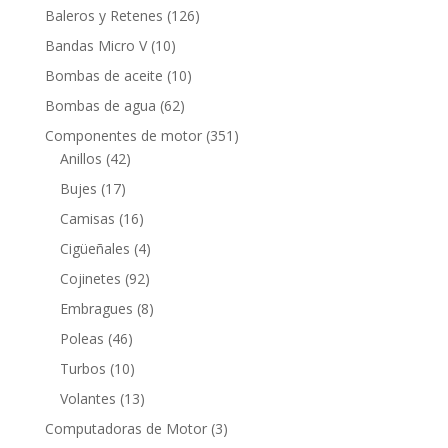
productos
126
Baleros y Retenes
126
productos
10
Bandas Micro V
10
productos
10
Bombas de aceite
10
productos
62
Bombas de agua
62
productos
351
Componentes de motor
351
42
productos
Anillos
42
productos
17
Bujes
17
productos
16
Camisas
16
productos
4
Cigüeñales
4
productos
92
Cojinetes
92
productos
8
Embragues
8
productos
46
Poleas
46
productos
10
Turbos
10
productos
13
Volantes
13
productos
3
Computadoras de Motor
3