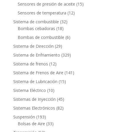
productos
15
Sensores de presión de aceite
15
productos
12
Sensores de temperatura
12
productos
32
Sistema de combustible
32
18
productos
Bombas cebadoras
18
productos
6
Bombas de combustible
6
productos
29
Sistema de Dirección
29
productos
329
Sistema de Enfriamiento
329
productos
12
Sistema de frenos
12
productos
141
Sistema de Frenos de Aire
141
productos
15
Sistema de Lubricación
15
productos
10
Sistema Eléctrico
10
productos
45
Sistemas de Inyección
45
productos
82
Sistemas Electrónicos
82
productos
193
Suspensión
193
productos
33
Bolsas de Aire
33
productos