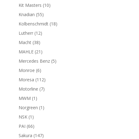
productos
10
Kit Masters
10
productos
55
Knadian
55
productos
18
Kolbenschmidt
18
productos
12
Lutherr
12
productos
38
Macht
38
productos
21
MAHLE
21
productos
5
Mercedes Benz
5
productos
6
Monroe
6
productos
112
Moresa
112
productos
7
Motorline
7
productos
1
MWM
1
producto
1
Norgreen
1
producto
1
NSK
1
producto
66
PAI
66
productos
147
Sakura
147