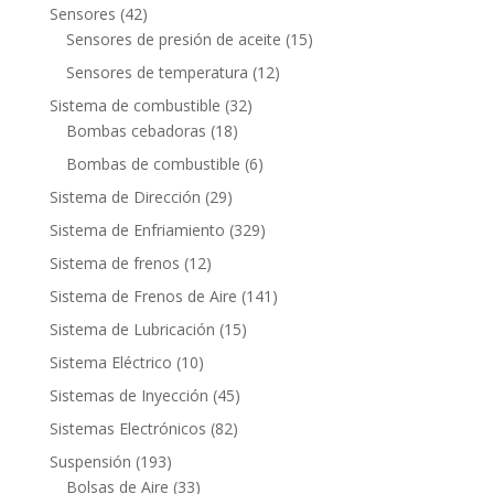
productos
42
Sensores
42
productos
15
Sensores de presión de aceite
15
productos
12
Sensores de temperatura
12
productos
32
Sistema de combustible
32
18
productos
Bombas cebadoras
18
productos
6
Bombas de combustible
6
productos
29
Sistema de Dirección
29
productos
329
Sistema de Enfriamiento
329
productos
12
Sistema de frenos
12
productos
141
Sistema de Frenos de Aire
141
productos
15
Sistema de Lubricación
15
productos
10
Sistema Eléctrico
10
productos
45
Sistemas de Inyección
45
productos
82
Sistemas Electrónicos
82
productos
193
Suspensión
193
productos
33
Bolsas de Aire
33