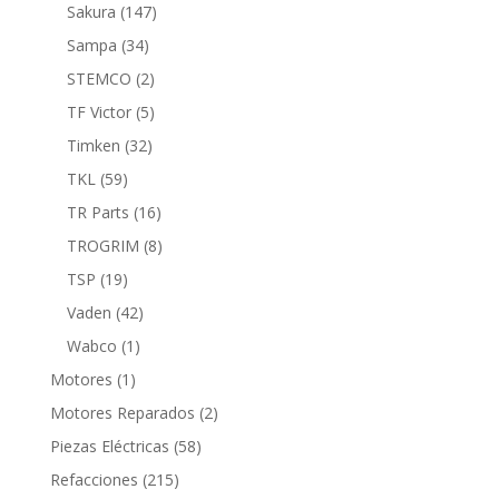
productos
147
Sakura
147
productos
34
Sampa
34
productos
2
STEMCO
2
productos
5
TF Victor
5
productos
32
Timken
32
productos
59
TKL
59
productos
16
TR Parts
16
productos
8
TROGRIM
8
productos
19
TSP
19
productos
42
Vaden
42
productos
1
Wabco
1
producto
1
Motores
1
producto
2
Motores Reparados
2
productos
58
Piezas Eléctricas
58
productos
215
Refacciones
215