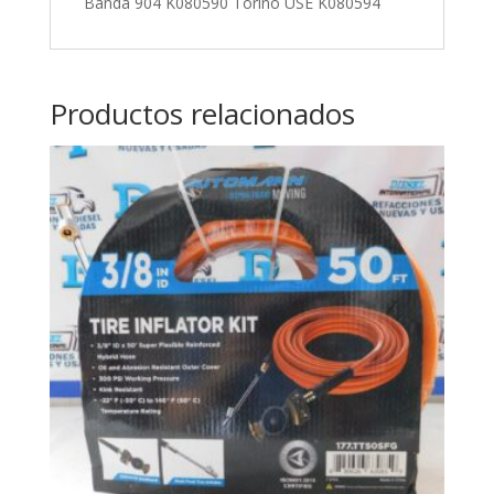
Banda 904 K080590 Torino USE K080594
Productos relacionados