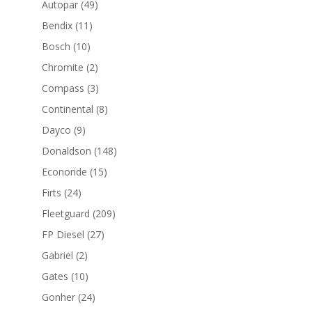
49
Autopar
49
productos
11
Bendix
11
productos
10
Bosch
10
productos
2
Chromite
2
productos
3
Compass
3
productos
8
Continental
8
productos
9
Dayco
9
productos
148
Donaldson
148
productos
15
Econoride
15
productos
24
Firts
24
productos
209
Fleetguard
209
productos
27
FP Diesel
27
productos
2
Gabriel
2
productos
10
Gates
10
productos
24
Gonher
24