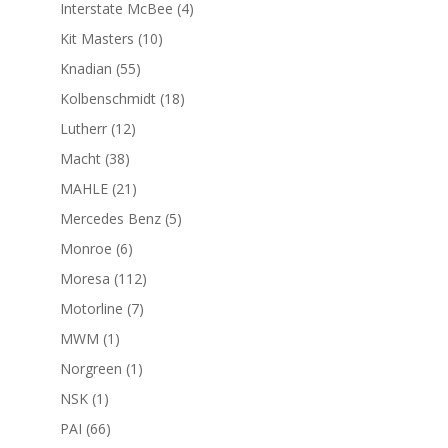
productos
4
Interstate McBee
4
productos
10
Kit Masters
10
productos
55
Knadian
55
productos
18
Kolbenschmidt
18
productos
12
Lutherr
12
productos
38
Macht
38
productos
21
MAHLE
21
productos
5
Mercedes Benz
5
productos
6
Monroe
6
productos
112
Moresa
112
productos
7
Motorline
7
productos
1
MWM
1
producto
1
Norgreen
1
producto
1
NSK
1
producto
66
PAI
66