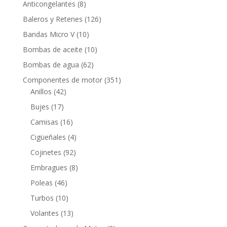
8
Anticongelantes
8
productos
126
Baleros y Retenes
126
productos
10
Bandas Micro V
10
productos
10
Bombas de aceite
10
productos
62
Bombas de agua
62
productos
351
Componentes de motor
351
42
productos
Anillos
42
productos
17
Bujes
17
productos
16
Camisas
16
productos
4
Cigüeñales
4
productos
92
Cojinetes
92
productos
8
Embragues
8
productos
46
Poleas
46
productos
10
Turbos
10
productos
13
Volantes
13
productos