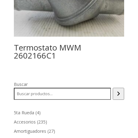
Termostato MWM
2602166C1
Buscar
4
5ta Rueda
4
productos
235
Accesorios
235
productos
27
Amortiguadores
27
productos