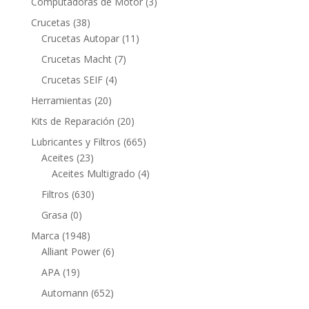
3
Computadoras de Motor
3
productos
38
Crucetas
38
productos
11
Crucetas Autopar
11
productos
7
Crucetas Macht
7
productos
4
Crucetas SEIF
4
productos
20
Herramientas
20
productos
20
Kits de Reparación
20
productos
665
Lubricantes y Filtros
665
23
productos
Aceites
23
productos
4
Aceites Multigrado
4
productos
630
Filtros
630
productos
0
Grasa
0
productos
1948
Marca
1948
productos
6
Alliant Power
6
productos
19
APA
19
productos
652
Automann
652
productos