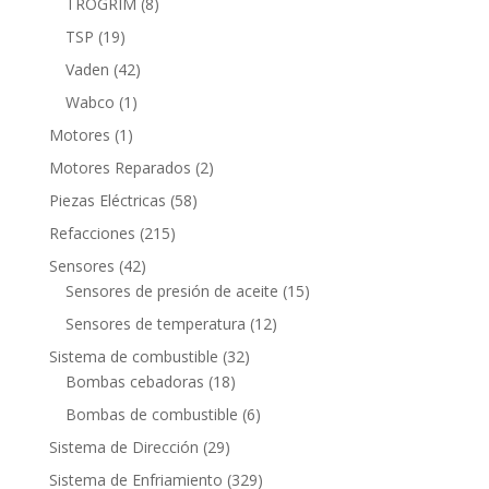
8
TROGRIM
8
productos
19
TSP
19
productos
42
Vaden
42
productos
1
Wabco
1
producto
1
Motores
1
producto
2
Motores Reparados
2
productos
58
Piezas Eléctricas
58
productos
215
Refacciones
215
productos
42
Sensores
42
productos
15
Sensores de presión de aceite
15
productos
12
Sensores de temperatura
12
productos
32
Sistema de combustible
32
18
productos
Bombas cebadoras
18
productos
6
Bombas de combustible
6
productos
29
Sistema de Dirección
29
productos
329
Sistema de Enfriamiento
329