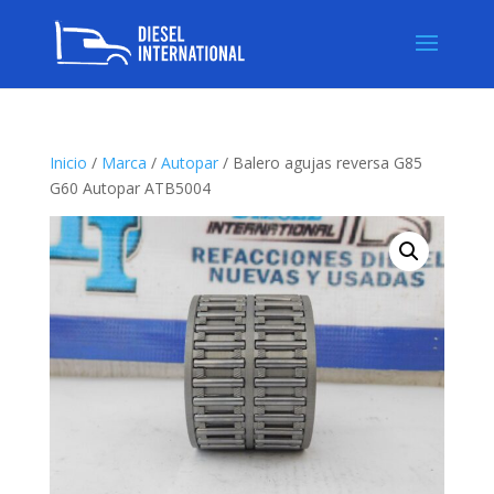
Inicio
/
Marca
/
Autopar
/ Balero agujas reversa G85
G60 Autopar ATB5004