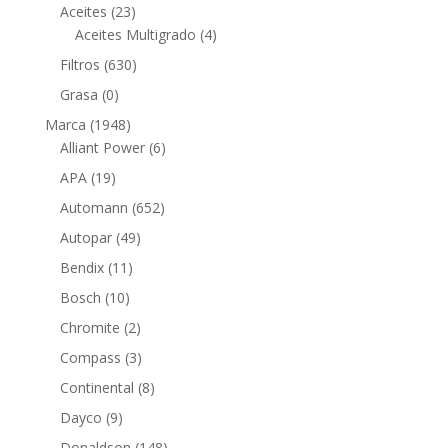
23
productos
Aceites
23
productos
4
Aceites Multigrado
4
productos
630
Filtros
630
productos
0
Grasa
0
productos
1948
Marca
1948
productos
6
Alliant Power
6
productos
19
APA
19
productos
652
Automann
652
productos
49
Autopar
49
productos
11
Bendix
11
productos
10
Bosch
10
productos
2
Chromite
2
productos
3
Compass
3
productos
8
Continental
8
productos
9
Dayco
9
productos
148
Donaldson
148