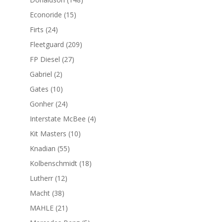
productos
15
Econoride
15
productos
24
Firts
24
productos
209
Fleetguard
209
productos
27
FP Diesel
27
productos
2
Gabriel
2
productos
10
Gates
10
productos
24
Gonher
24
productos
4
Interstate McBee
4
productos
10
Kit Masters
10
productos
55
Knadian
55
productos
18
Kolbenschmidt
18
productos
12
Lutherr
12
productos
38
Macht
38
productos
21
MAHLE
21
productos