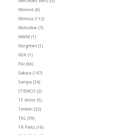
5
Mercedes Benz
5
productos
6
Monroe
6
productos
112
Moresa
112
productos
7
Motorline
7
productos
1
MWM
1
producto
1
Norgreen
1
producto
1
NSK
1
producto
66
PAI
66
productos
147
Sakura
147
productos
34
Sampa
34
productos
2
STEMCO
2
productos
5
TF Victor
5
productos
32
Timken
32
productos
59
TKL
59
productos
16
TR Parts
16
productos