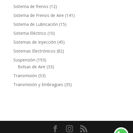
productos
12
Sistema de frenos
12
productos
141
Sistema de Frenos de Aire
141
productos
15
Sistema de Lubricación
15
productos
10
Sistema Eléctrico
10
productos
45
Sistemas de Inyección
45
productos
82
Sistemas Electrónicos
82
productos
193
Suspensión
193
productos
33
Bolsas de Aire
33
productos
53
Transmisión
53
productos
35
Transmisión y Embragues
35
productos
Contacto