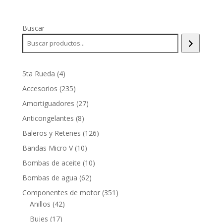
Buscar
4
5ta Rueda
4
productos
235
Accesorios
235
productos
27
Amortiguadores
27
productos
8
Anticongelantes
8
productos
126
Baleros y Retenes
126
productos
10
Bandas Micro V
10
productos
10
Bombas de aceite
10
productos
62
Bombas de agua
62
productos
351
Componentes de motor
351
42
productos
Anillos
42
productos
17
Bujes
17