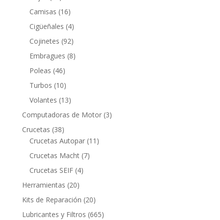
productos
16
Camisas
16
productos
4
Cigüeñales
4
productos
92
Cojinetes
92
productos
8
Embragues
8
productos
46
Poleas
46
productos
10
Turbos
10
productos
13
Volantes
13
productos
3
Computadoras de Motor
3
productos
38
Crucetas
38
productos
11
Crucetas Autopar
11
productos
7
Crucetas Macht
7
productos
4
Crucetas SEIF
4
productos
20
Herramientas
20
productos
20
Kits de Reparación
20
productos
665
Lubricantes y Filtros
665