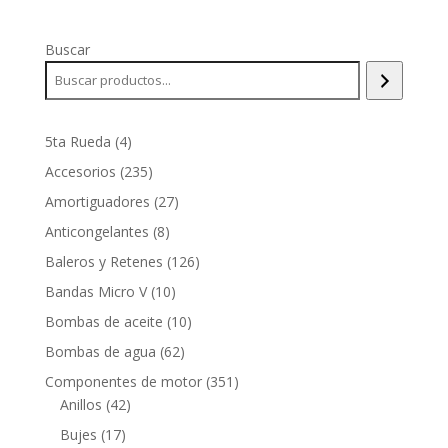
Buscar
4
5ta Rueda
4
productos
235
Accesorios
235
productos
27
Amortiguadores
27
productos
8
Anticongelantes
8
productos
126
Baleros y Retenes
126
productos
10
Bandas Micro V
10
productos
10
Bombas de aceite
10
productos
62
Bombas de agua
62
productos
351
Componentes de motor
351
42
productos
Anillos
42
productos
17
Bujes
17