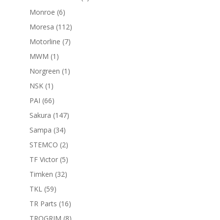
productos
6
Monroe
6
productos
112
Moresa
112
productos
7
Motorline
7
productos
1
MWM
1
producto
1
Norgreen
1
producto
1
NSK
1
producto
66
PAI
66
productos
147
Sakura
147
productos
34
Sampa
34
productos
2
STEMCO
2
productos
5
TF Victor
5
productos
32
Timken
32
productos
59
TKL
59
productos
16
TR Parts
16
productos
8
TROGRIM
8