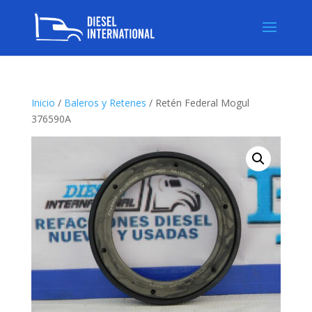
Inicio
/
Baleros y Retenes
/ Retén Federal Mogul
376590A