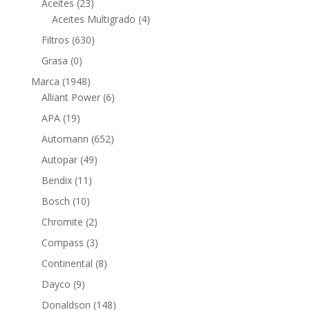
23
productos
Aceites
23
productos
4
Aceites Multigrado
4
productos
630
Filtros
630
productos
0
Grasa
0
productos
1948
Marca
1948
productos
6
Alliant Power
6
productos
19
APA
19
productos
652
Automann
652
productos
49
Autopar
49
productos
11
Bendix
11
productos
10
Bosch
10
productos
2
Chromite
2
productos
3
Compass
3
productos
8
Continental
8
productos
9
Dayco
9
productos
148
Donaldson
148