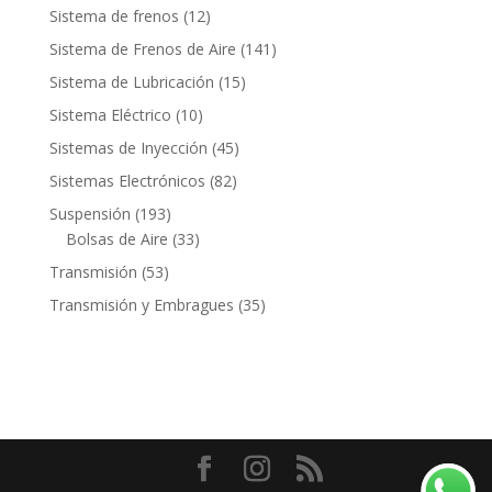
productos
12
Sistema de frenos
12
productos
141
Sistema de Frenos de Aire
141
productos
15
Sistema de Lubricación
15
productos
10
Sistema Eléctrico
10
productos
45
Sistemas de Inyección
45
productos
82
Sistemas Electrónicos
82
productos
193
Suspensión
193
productos
33
Bolsas de Aire
33
productos
53
Transmisión
53
productos
35
Transmisión y Embragues
35
productos
Contacto