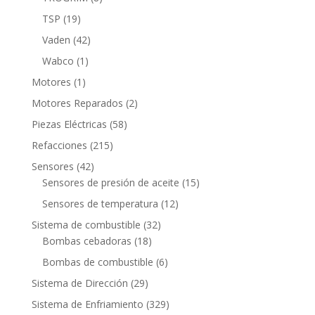
productos
19
TSP
19
productos
42
Vaden
42
productos
1
Wabco
1
producto
1
Motores
1
producto
2
Motores Reparados
2
productos
58
Piezas Eléctricas
58
productos
215
Refacciones
215
productos
42
Sensores
42
productos
15
Sensores de presión de aceite
15
productos
12
Sensores de temperatura
12
productos
32
Sistema de combustible
32
18
productos
Bombas cebadoras
18
productos
6
Bombas de combustible
6
productos
29
Sistema de Dirección
29
productos
329
Sistema de Enfriamiento
329