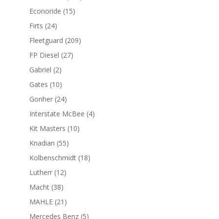
productos
15
Econoride
15
productos
24
Firts
24
productos
209
Fleetguard
209
productos
27
FP Diesel
27
productos
2
Gabriel
2
productos
10
Gates
10
productos
24
Gonher
24
productos
4
Interstate McBee
4
productos
10
Kit Masters
10
productos
55
Knadian
55
productos
18
Kolbenschmidt
18
productos
12
Lutherr
12
productos
38
Macht
38
productos
21
MAHLE
21
productos
5
Mercedes Benz
5