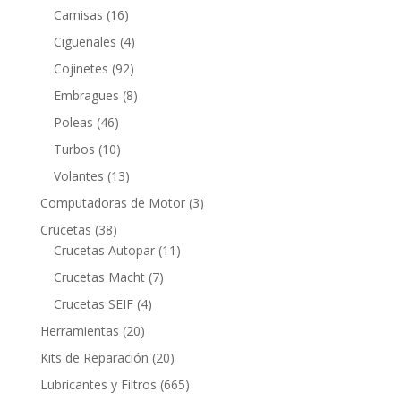
productos
16
Camisas
16
productos
4
Cigüeñales
4
productos
92
Cojinetes
92
productos
8
Embragues
8
productos
46
Poleas
46
productos
10
Turbos
10
productos
13
Volantes
13
productos
3
Computadoras de Motor
3
productos
38
Crucetas
38
productos
11
Crucetas Autopar
11
productos
7
Crucetas Macht
7
productos
4
Crucetas SEIF
4
productos
20
Herramientas
20
productos
20
Kits de Reparación
20
productos
665
Lubricantes y Filtros
665