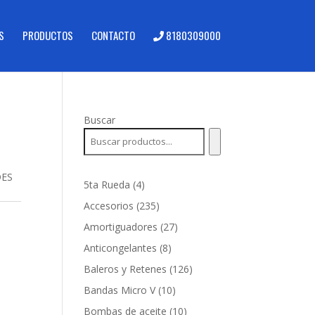
S
PRODUCTOS
CONTACTO
8180309000
Buscar
DES
4
5ta Rueda
4
productos
235
Accesorios
235
productos
27
Amortiguadores
27
productos
8
Anticongelantes
8
productos
126
Baleros y Retenes
126
productos
10
Bandas Micro V
10
productos
10
Bombas de aceite
10