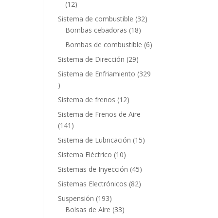
12
12
productos
32
Sistema de combustible
32
18
productos
Bombas cebadoras
18
productos
6
Bombas de combustible
6
productos
29
Sistema de Dirección
29
productos
Sistema de Enfriamiento
329
329
productos
12
Sistema de frenos
12
productos
Sistema de Frenos de Aire
141
141
productos
15
Sistema de Lubricación
15
productos
10
Sistema Eléctrico
10
productos
45
Sistemas de Inyección
45
productos
82
Sistemas Electrónicos
82
productos
193
Suspensión
193
productos
33
Bolsas de Aire
33