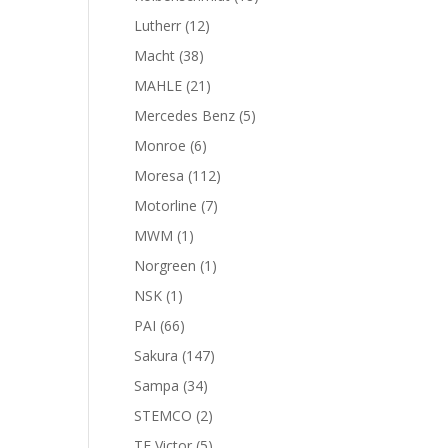
productos
12
Lutherr
12
productos
38
Macht
38
productos
21
MAHLE
21
productos
5
Mercedes Benz
5
productos
6
Monroe
6
productos
112
Moresa
112
productos
7
Motorline
7
productos
1
MWM
1
producto
1
Norgreen
1
producto
1
NSK
1
producto
66
PAI
66
productos
147
Sakura
147
productos
34
Sampa
34
productos
2
STEMCO
2
productos
5
TF Victor
5