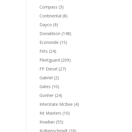
productos
3
Compass
3
productos
8
Continental
8
productos
9
Dayco
9
productos
148
Donaldson
148
productos
15
Econoride
15
productos
24
Firts
24
productos
209
Fleetguard
209
productos
27
FP Diesel
27
productos
2
Gabriel
2
productos
10
Gates
10
productos
24
Gonher
24
productos
4
Interstate McBee
4
productos
10
Kit Masters
10
productos
55
Knadian
55
productos
18
Kolbenschmidt
18