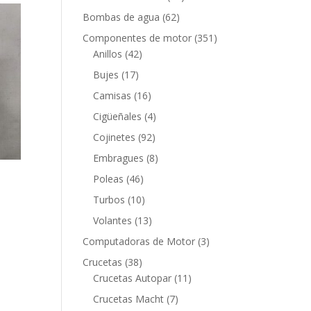
productos
62
Bombas de agua
62
productos
351
Componentes de motor
351
42
productos
Anillos
42
productos
17
Bujes
17
productos
16
Camisas
16
productos
4
Cigüeñales
4
productos
92
Cojinetes
92
productos
8
Embragues
8
productos
46
Poleas
46
productos
10
Turbos
10
productos
13
Volantes
13
productos
3
Computadoras de Motor
3
productos
38
Crucetas
38
productos
11
Crucetas Autopar
11
productos
7
Crucetas Macht
7