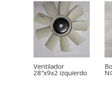
Ventilador
Bo
28″x9x2 izquierdo
N