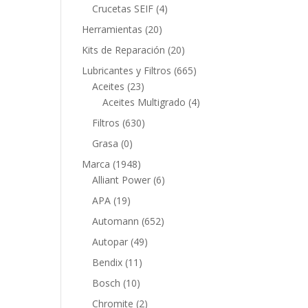
productos
4
Crucetas SEIF
4
productos
20
Herramientas
20
productos
20
Kits de Reparación
20
productos
665
Lubricantes y Filtros
665
23
productos
Aceites
23
productos
4
Aceites Multigrado
4
productos
630
Filtros
630
productos
0
Grasa
0
productos
1948
Marca
1948
productos
6
Alliant Power
6
productos
19
APA
19
productos
652
Automann
652
productos
49
Autopar
49
productos
11
Bendix
11
productos
10
Bosch
10
productos
2
Chromite
2