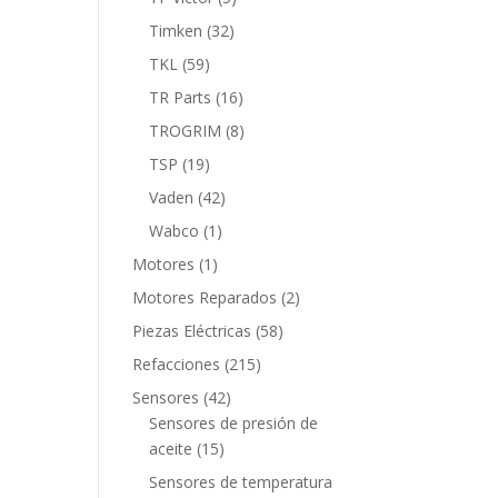
productos
32
Timken
32
productos
59
TKL
59
productos
16
TR Parts
16
productos
8
TROGRIM
8
productos
19
TSP
19
productos
42
Vaden
42
productos
1
Wabco
1
producto
1
Motores
1
producto
2
Motores Reparados
2
productos
58
Piezas Eléctricas
58
productos
215
Refacciones
215
productos
42
Sensores
42
productos
Sensores de presión de
15
aceite
15
productos
Sensores de temperatura