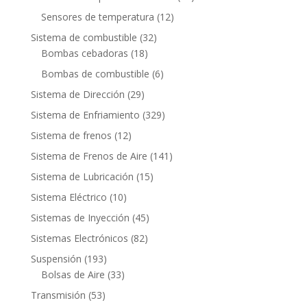
productos
12
Sensores de temperatura
12
productos
32
Sistema de combustible
32
18
productos
Bombas cebadoras
18
productos
6
Bombas de combustible
6
productos
29
Sistema de Dirección
29
productos
329
Sistema de Enfriamiento
329
productos
12
Sistema de frenos
12
productos
141
Sistema de Frenos de Aire
141
productos
15
Sistema de Lubricación
15
productos
10
Sistema Eléctrico
10
productos
45
Sistemas de Inyección
45
productos
82
Sistemas Electrónicos
82
productos
193
Suspensión
193
productos
33
Bolsas de Aire
33
productos
53
Transmisión
53