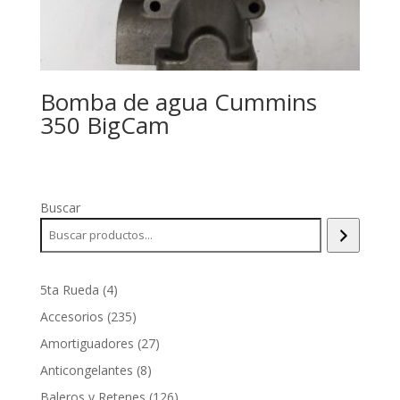
Bomba de agua Cummins
350 BigCam
Buscar
4
5ta Rueda
4
productos
235
Accesorios
235
productos
27
Amortiguadores
27
productos
8
Anticongelantes
8
productos
126
Baleros y Retenes
126