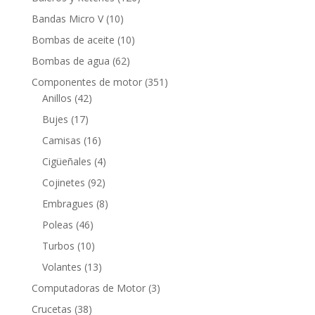
productos
10
Bandas Micro V
10
productos
10
Bombas de aceite
10
productos
62
Bombas de agua
62
productos
351
Componentes de motor
351
42
productos
Anillos
42
productos
17
Bujes
17
productos
16
Camisas
16
productos
4
Cigüeñales
4
productos
92
Cojinetes
92
productos
8
Embragues
8
productos
46
Poleas
46
productos
10
Turbos
10
productos
13
Volantes
13
productos
3
Computadoras de Motor
3
productos
38
Crucetas
38