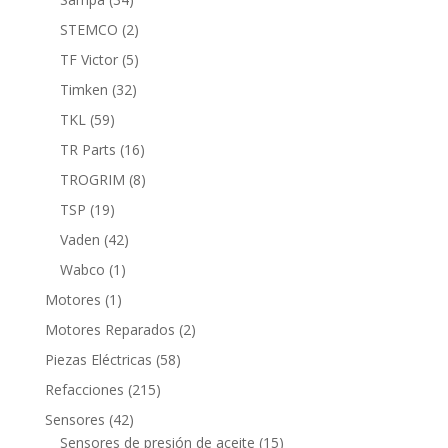
productos
2
STEMCO
2
productos
5
TF Victor
5
productos
32
Timken
32
productos
59
TKL
59
productos
16
TR Parts
16
productos
8
TROGRIM
8
productos
19
TSP
19
productos
42
Vaden
42
productos
1
Wabco
1
producto
1
Motores
1
producto
2
Motores Reparados
2
productos
58
Piezas Eléctricas
58
productos
215
Refacciones
215
productos
42
Sensores
42
productos
15
Sensores de presión de aceite
15