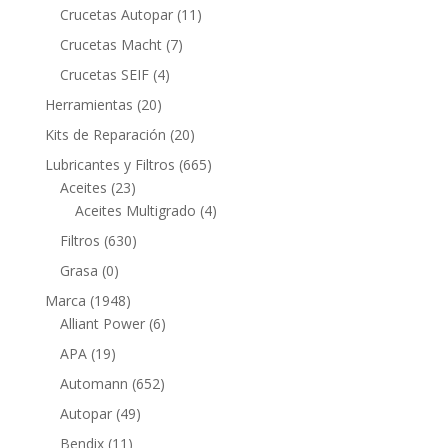
productos
11
Crucetas Autopar
11
productos
7
Crucetas Macht
7
productos
4
Crucetas SEIF
4
productos
20
Herramientas
20
productos
20
Kits de Reparación
20
productos
665
Lubricantes y Filtros
665
23
productos
Aceites
23
productos
4
Aceites Multigrado
4
productos
630
Filtros
630
productos
0
Grasa
0
productos
1948
Marca
1948
productos
6
Alliant Power
6
productos
19
APA
19
productos
652
Automann
652
productos
49
Autopar
49
productos
11
Bendix
11