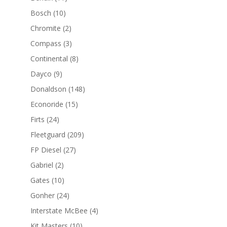
productos
10
Bosch
10
productos
2
Chromite
2
productos
3
Compass
3
productos
8
Continental
8
productos
9
Dayco
9
productos
148
Donaldson
148
productos
15
Econoride
15
productos
24
Firts
24
productos
209
Fleetguard
209
productos
27
FP Diesel
27
productos
2
Gabriel
2
productos
10
Gates
10
productos
24
Gonher
24
productos
4
Interstate McBee
4
productos
10
Kit Masters
10