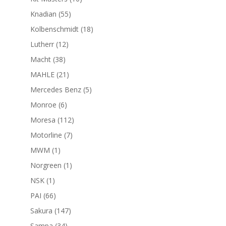
productos
55
Knadian
55
productos
18
Kolbenschmidt
18
productos
12
Lutherr
12
productos
38
Macht
38
productos
21
MAHLE
21
productos
5
Mercedes Benz
5
productos
6
Monroe
6
productos
112
Moresa
112
productos
7
Motorline
7
productos
1
MWM
1
producto
1
Norgreen
1
producto
1
NSK
1
producto
66
PAI
66
productos
147
Sakura
147
productos
34
Sampa
34