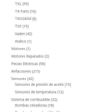
productos
59
TKL
59
productos
16
TR Parts
16
productos
8
TROGRIM
8
productos
19
TSP
19
productos
42
Vaden
42
productos
1
Wabco
1
producto
1
Motores
1
producto
2
Motores Reparados
2
productos
58
Piezas Eléctricas
58
productos
215
Refacciones
215
productos
42
Sensores
42
productos
15
Sensores de presión de aceite
15
productos
12
Sensores de temperatura
12
productos
32
Sistema de combustible
32
18
productos
Bombas cebadoras
18
productos