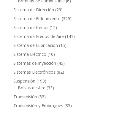
6
Bombas de combustible
6
productos
29
Sistema de Dirección
29
productos
329
Sistema de Enfriamiento
329
productos
12
Sistema de frenos
12
productos
141
Sistema de Frenos de Aire
141
productos
15
Sistema de Lubricación
15
productos
10
Sistema Eléctrico
10
productos
45
Sistemas de Inyección
45
productos
82
Sistemas Electrónicos
82
productos
193
Suspensión
193
productos
33
Bolsas de Aire
33
productos
53
Transmisión
53
productos
35
Transmisión y Embragues
35
productos
Contacto