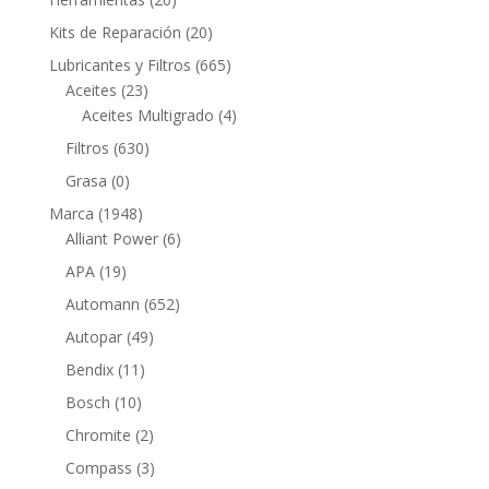
productos
20
Kits de Reparación
20
productos
665
Lubricantes y Filtros
665
23
productos
Aceites
23
productos
4
Aceites Multigrado
4
productos
630
Filtros
630
productos
0
Grasa
0
productos
1948
Marca
1948
productos
6
Alliant Power
6
productos
19
APA
19
productos
652
Automann
652
productos
49
Autopar
49
productos
11
Bendix
11
productos
10
Bosch
10
productos
2
Chromite
2
productos
3
Compass
3