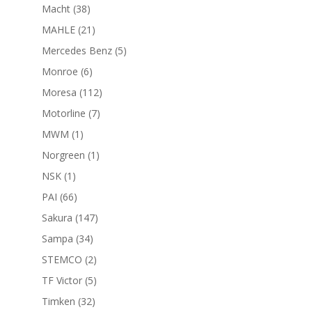
productos
38
Macht
38
productos
21
MAHLE
21
productos
5
Mercedes Benz
5
productos
6
Monroe
6
productos
112
Moresa
112
productos
7
Motorline
7
productos
1
MWM
1
producto
1
Norgreen
1
producto
1
NSK
1
producto
66
PAI
66
productos
147
Sakura
147
productos
34
Sampa
34
productos
2
STEMCO
2
productos
5
TF Victor
5
productos
32
Timken
32