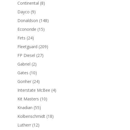
productos
8
Continental
8
productos
9
Dayco
9
productos
148
Donaldson
148
productos
15
Econoride
15
productos
24
Firts
24
productos
209
Fleetguard
209
productos
27
FP Diesel
27
productos
2
Gabriel
2
productos
10
Gates
10
productos
24
Gonher
24
productos
4
Interstate McBee
4
productos
10
Kit Masters
10
productos
55
Knadian
55
productos
18
Kolbenschmidt
18
productos
12
Lutherr
12