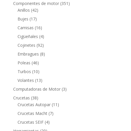
productos
351
Componentes de motor
351
42
productos
Anillos
42
productos
17
Bujes
17
productos
16
Camisas
16
productos
4
Cigüeñales
4
productos
92
Cojinetes
92
productos
8
Embragues
8
productos
46
Poleas
46
productos
10
Turbos
10
productos
13
Volantes
13
productos
3
Computadoras de Motor
3
productos
38
Crucetas
38
productos
11
Crucetas Autopar
11
productos
7
Crucetas Macht
7
productos
4
Crucetas SEIF
4
productos
20
Herramientas
20