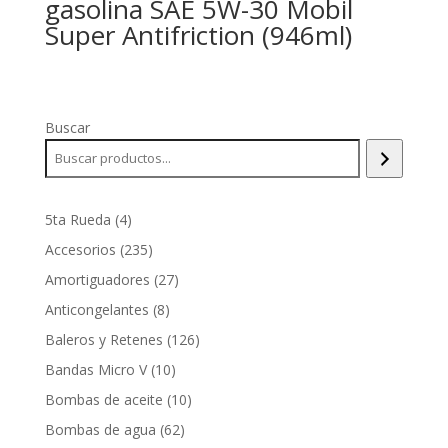
gasolina SAE 5W-30 Mobil
Super Antifriction (946ml)
Buscar
4
5ta Rueda
4
productos
235
Accesorios
235
productos
27
Amortiguadores
27
productos
8
Anticongelantes
8
productos
126
Baleros y Retenes
126
productos
10
Bandas Micro V
10
productos
10
Bombas de aceite
10
productos
62
Bombas de agua
62