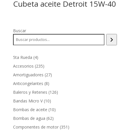
Cubeta aceite Detroit 15W-40
Buscar
4
5ta Rueda
4
productos
235
Accesorios
235
productos
27
Amortiguadores
27
productos
8
Anticongelantes
8
productos
126
Baleros y Retenes
126
productos
10
Bandas Micro V
10
productos
10
Bombas de aceite
10
productos
62
Bombas de agua
62
productos
351
Componentes de motor
351