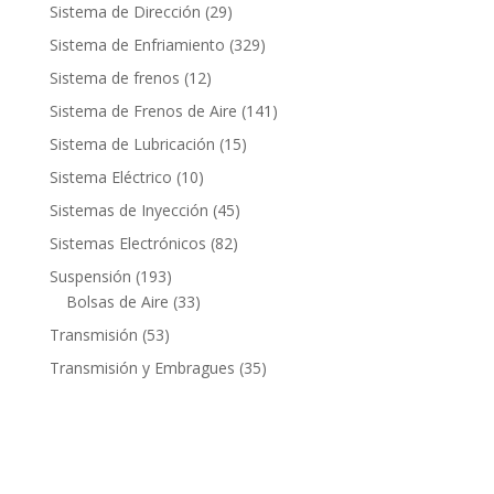
productos
29
Sistema de Dirección
29
productos
329
Sistema de Enfriamiento
329
productos
12
Sistema de frenos
12
productos
141
Sistema de Frenos de Aire
141
productos
15
Sistema de Lubricación
15
productos
10
Sistema Eléctrico
10
productos
45
Sistemas de Inyección
45
productos
82
Sistemas Electrónicos
82
productos
193
Suspensión
193
productos
33
Bolsas de Aire
33
productos
53
Transmisión
53
productos
35
Transmisión y Embragues
35
productos
Contacto