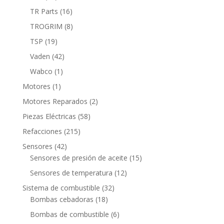
productos
16
TR Parts
16
productos
8
TROGRIM
8
productos
19
TSP
19
productos
42
Vaden
42
productos
1
Wabco
1
producto
1
Motores
1
producto
2
Motores Reparados
2
productos
58
Piezas Eléctricas
58
productos
215
Refacciones
215
productos
42
Sensores
42
productos
15
Sensores de presión de aceite
15
productos
12
Sensores de temperatura
12
productos
32
Sistema de combustible
32
18
productos
Bombas cebadoras
18
productos
6
Bombas de combustible
6