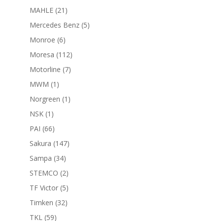
productos
21
MAHLE
21
productos
5
Mercedes Benz
5
productos
6
Monroe
6
productos
112
Moresa
112
productos
7
Motorline
7
productos
1
MWM
1
producto
1
Norgreen
1
producto
1
NSK
1
producto
66
PAI
66
productos
147
Sakura
147
productos
34
Sampa
34
productos
2
STEMCO
2
productos
5
TF Victor
5
productos
32
Timken
32
productos
59
TKL
59