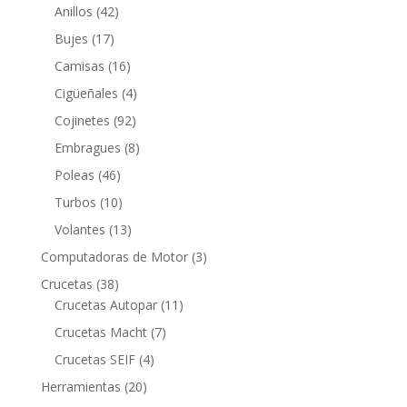
42
productos
Anillos
42
productos
17
Bujes
17
productos
16
Camisas
16
productos
4
Cigüeñales
4
productos
92
Cojinetes
92
productos
8
Embragues
8
productos
46
Poleas
46
productos
10
Turbos
10
productos
13
Volantes
13
productos
3
Computadoras de Motor
3
productos
38
Crucetas
38
productos
11
Crucetas Autopar
11
productos
7
Crucetas Macht
7
productos
4
Crucetas SEIF
4
productos
20
Herramientas
20
productos