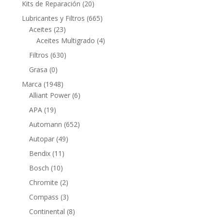
20
Kits de Reparación
20
productos
665
Lubricantes y Filtros
665
23
productos
Aceites
23
productos
4
Aceites Multigrado
4
productos
630
Filtros
630
productos
0
Grasa
0
productos
1948
Marca
1948
productos
6
Alliant Power
6
productos
19
APA
19
productos
652
Automann
652
productos
49
Autopar
49
productos
11
Bendix
11
productos
10
Bosch
10
productos
2
Chromite
2
productos
3
Compass
3
productos
8
Continental
8