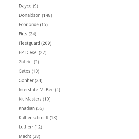
productos
9
Dayco
9
productos
148
Donaldson
148
productos
15
Econoride
15
productos
24
Firts
24
productos
209
Fleetguard
209
productos
27
FP Diesel
27
productos
2
Gabriel
2
productos
10
Gates
10
productos
24
Gonher
24
productos
4
Interstate McBee
4
productos
10
Kit Masters
10
productos
55
Knadian
55
productos
18
Kolbenschmidt
18
productos
12
Lutherr
12
productos
38
Macht
38