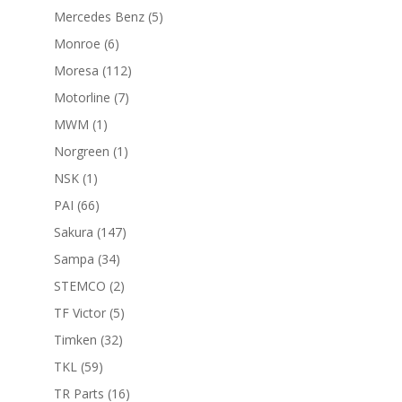
productos
5
Mercedes Benz
5
productos
6
Monroe
6
productos
112
Moresa
112
productos
7
Motorline
7
productos
1
MWM
1
producto
1
Norgreen
1
producto
1
NSK
1
producto
66
PAI
66
productos
147
Sakura
147
productos
34
Sampa
34
productos
2
STEMCO
2
productos
5
TF Victor
5
productos
32
Timken
32
productos
59
TKL
59
productos
16
TR Parts
16