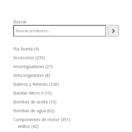
Buscar
4
5ta Rueda
4
productos
235
Accesorios
235
productos
27
Amortiguadores
27
productos
8
Anticongelantes
8
productos
126
Baleros y Retenes
126
productos
10
Bandas Micro V
10
productos
10
Bombas de aceite
10
productos
62
Bombas de agua
62
productos
351
Componentes de motor
351
42
productos
Anillos
42