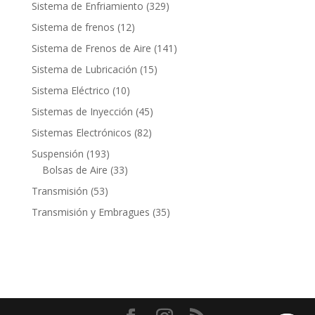
productos
329
Sistema de Enfriamiento
329
productos
12
Sistema de frenos
12
productos
141
Sistema de Frenos de Aire
141
productos
15
Sistema de Lubricación
15
productos
10
Sistema Eléctrico
10
productos
45
Sistemas de Inyección
45
productos
82
Sistemas Electrónicos
82
productos
193
Suspensión
193
productos
33
Bolsas de Aire
33
productos
53
Transmisión
53
productos
35
Transmisión y Embragues
35
productos
Contacto