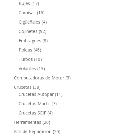
productos
17
Bujes
17
productos
16
Camisas
16
productos
4
Cigüeñales
4
productos
92
Cojinetes
92
productos
8
Embragues
8
productos
46
Poleas
46
productos
10
Turbos
10
productos
13
Volantes
13
productos
3
Computadoras de Motor
3
productos
38
Crucetas
38
productos
11
Crucetas Autopar
11
productos
7
Crucetas Macht
7
productos
4
Crucetas SEIF
4
productos
20
Herramientas
20
productos
20
Kits de Reparación
20
productos