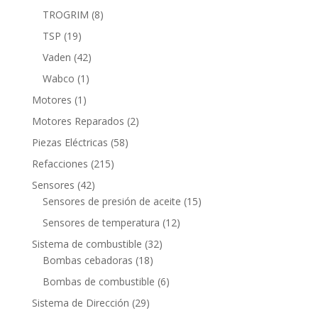
productos
8
TROGRIM
8
productos
19
TSP
19
productos
42
Vaden
42
productos
1
Wabco
1
producto
1
Motores
1
producto
2
Motores Reparados
2
productos
58
Piezas Eléctricas
58
productos
215
Refacciones
215
productos
42
Sensores
42
productos
15
Sensores de presión de aceite
15
productos
12
Sensores de temperatura
12
productos
32
Sistema de combustible
32
18
productos
Bombas cebadoras
18
productos
6
Bombas de combustible
6
productos
29
Sistema de Dirección
29