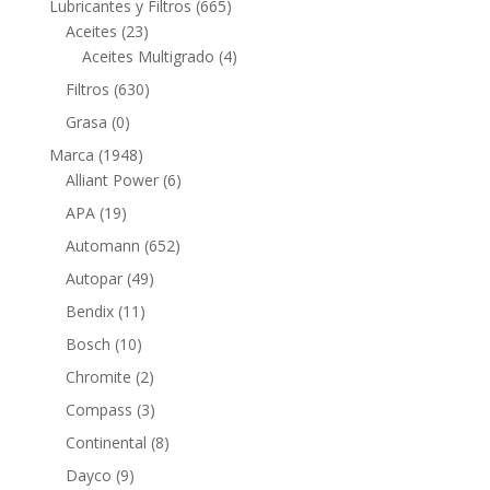
665
Lubricantes y Filtros
665
23
productos
Aceites
23
productos
4
Aceites Multigrado
4
productos
630
Filtros
630
productos
0
Grasa
0
productos
1948
Marca
1948
productos
6
Alliant Power
6
productos
19
APA
19
productos
652
Automann
652
productos
49
Autopar
49
productos
11
Bendix
11
productos
10
Bosch
10
productos
2
Chromite
2
productos
3
Compass
3
productos
8
Continental
8
productos
9
Dayco
9