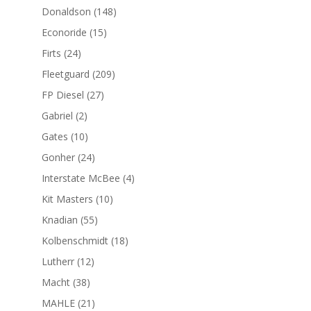
productos
148
Donaldson
148
productos
15
Econoride
15
productos
24
Firts
24
productos
209
Fleetguard
209
productos
27
FP Diesel
27
productos
2
Gabriel
2
productos
10
Gates
10
productos
24
Gonher
24
productos
4
Interstate McBee
4
productos
10
Kit Masters
10
productos
55
Knadian
55
productos
18
Kolbenschmidt
18
productos
12
Lutherr
12
productos
38
Macht
38
productos
21
MAHLE
21