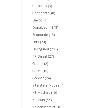
productos
3
Compass
3
productos
8
Continental
8
productos
9
Dayco
9
productos
148
Donaldson
148
productos
15
Econoride
15
productos
24
Firts
24
productos
209
Fleetguard
209
productos
27
FP Diesel
27
productos
2
Gabriel
2
productos
10
Gates
10
productos
24
Gonher
24
productos
4
Interstate McBee
4
productos
10
Kit Masters
10
productos
55
Knadian
55
productos
18
Kolbenschmidt
18