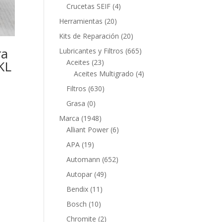
productos
4
Crucetas SEIF
4
productos
20
Herramientas
20
productos
20
Kits de Reparación
20
productos
ra
665
Lubricantes y Filtros
665
23
productos
Aceites
23
KL
productos
4
Aceites Multigrado
4
productos
630
Filtros
630
productos
0
Grasa
0
productos
1948
Marca
1948
productos
6
Alliant Power
6
productos
19
APA
19
productos
652
Automann
652
productos
49
Autopar
49
productos
11
Bendix
11
productos
10
Bosch
10
productos
2
Chromite
2