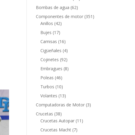
productos
62
Bombas de agua
62
productos
351
Componentes de motor
351
42
productos
Anillos
42
productos
17
Bujes
17
productos
16
Camisas
16
productos
4
Cigüeñales
4
productos
92
Cojinetes
92
productos
8
Embragues
8
productos
46
Poleas
46
productos
10
Turbos
10
productos
13
Volantes
13
productos
3
Computadoras de Motor
3
productos
38
Crucetas
38
productos
11
Crucetas Autopar
11
productos
7
Crucetas Macht
7