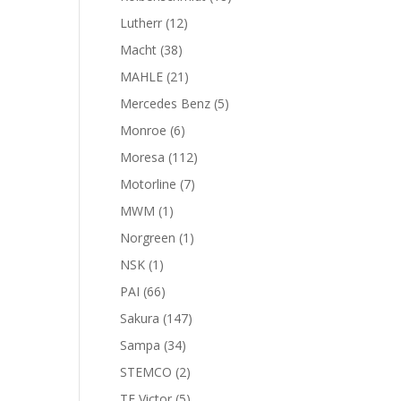
productos
12
Lutherr
12
productos
38
Macht
38
productos
21
MAHLE
21
productos
5
Mercedes Benz
5
productos
6
Monroe
6
productos
112
Moresa
112
productos
7
Motorline
7
productos
1
MWM
1
producto
1
Norgreen
1
producto
1
NSK
1
producto
66
PAI
66
productos
147
Sakura
147
productos
34
Sampa
34
productos
2
STEMCO
2
productos
5
TF Victor
5