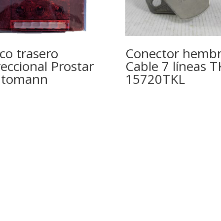
co trasero
Conector hemb
reccional Prostar
Cable 7 líneas T
utomann
15720TKL