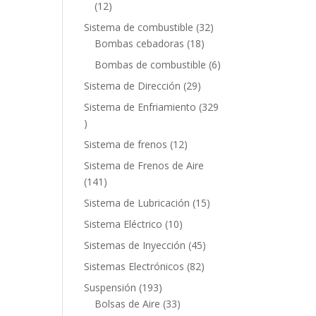
12
12
productos
32
Sistema de combustible
32
18
productos
Bombas cebadoras
18
productos
6
Bombas de combustible
6
productos
29
Sistema de Dirección
29
productos
Sistema de Enfriamiento
329
329
productos
12
Sistema de frenos
12
productos
Sistema de Frenos de Aire
141
141
productos
15
Sistema de Lubricación
15
productos
10
Sistema Eléctrico
10
productos
45
Sistemas de Inyección
45
productos
82
Sistemas Electrónicos
82
productos
193
Suspensión
193
productos
33
Bolsas de Aire
33