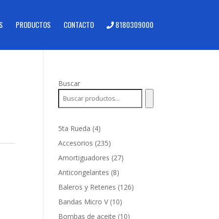
S
PRODUCTOS
CONTACTO
8180309000
Buscar
4
5ta Rueda
4
productos
235
Accesorios
235
productos
27
Amortiguadores
27
productos
8
Anticongelantes
8
productos
126
Baleros y Retenes
126
productos
10
Bandas Micro V
10
productos
10
Bombas de aceite
10