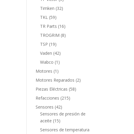
productos
32
Timken
32
productos
59
TKL
59
productos
16
TR Parts
16
productos
8
TROGRIM
8
productos
19
TSP
19
productos
42
Vaden
42
productos
1
Wabco
1
producto
1
Motores
1
producto
2
Motores Reparados
2
productos
58
Piezas Eléctricas
58
productos
215
Refacciones
215
productos
42
Sensores
42
productos
Sensores de presión de
15
aceite
15
productos
Sensores de temperatura