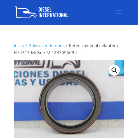
Inicio
/
Baleros y Retenes
/ Retén cigüeñal delantero
NS I313 McBee M-1833096C94