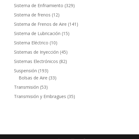
productos
329
Sistema de Enfriamiento
329
productos
12
Sistema de frenos
12
productos
141
Sistema de Frenos de Aire
141
productos
15
Sistema de Lubricación
15
productos
10
Sistema Eléctrico
10
productos
45
Sistemas de Inyección
45
productos
82
Sistemas Electrónicos
82
productos
193
Suspensión
193
productos
33
Bolsas de Aire
33
productos
53
Transmisión
53
productos
35
Transmisión y Embragues
35
productos
Contacto