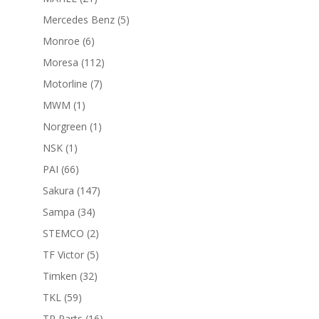
productos
5
Mercedes Benz
5
productos
6
Monroe
6
productos
112
Moresa
112
productos
7
Motorline
7
productos
1
MWM
1
producto
1
Norgreen
1
producto
1
NSK
1
producto
66
PAI
66
productos
147
Sakura
147
productos
34
Sampa
34
productos
2
STEMCO
2
productos
5
TF Victor
5
productos
32
Timken
32
productos
59
TKL
59
productos
16
TR Parts
16