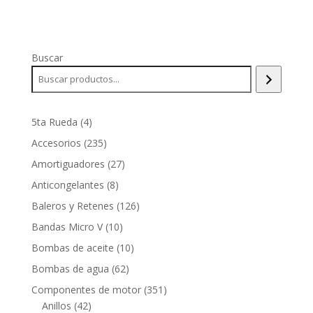
Buscar
4
5ta Rueda
4
productos
235
Accesorios
235
productos
27
Amortiguadores
27
productos
8
Anticongelantes
8
productos
126
Baleros y Retenes
126
productos
10
Bandas Micro V
10
productos
10
Bombas de aceite
10
productos
62
Bombas de agua
62
productos
351
Componentes de motor
351
42
productos
Anillos
42