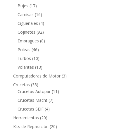
productos
17
Bujes
17
productos
16
Camisas
16
productos
4
Cigüeñales
4
productos
92
Cojinetes
92
productos
8
Embragues
8
productos
46
Poleas
46
productos
10
Turbos
10
productos
13
Volantes
13
productos
3
Computadoras de Motor
3
productos
38
Crucetas
38
productos
11
Crucetas Autopar
11
productos
7
Crucetas Macht
7
productos
4
Crucetas SEIF
4
productos
20
Herramientas
20
productos
20
Kits de Reparación
20