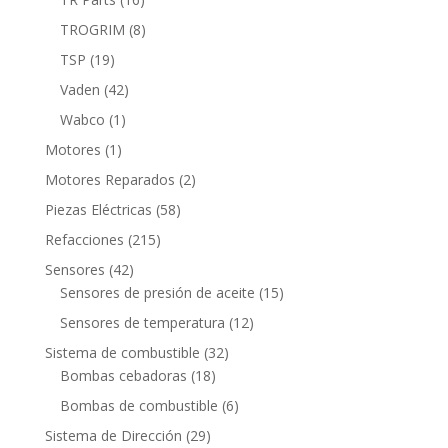
productos
8
TROGRIM
8
productos
19
TSP
19
productos
42
Vaden
42
productos
1
Wabco
1
producto
1
Motores
1
producto
2
Motores Reparados
2
productos
58
Piezas Eléctricas
58
productos
215
Refacciones
215
productos
42
Sensores
42
productos
15
Sensores de presión de aceite
15
productos
12
Sensores de temperatura
12
productos
32
Sistema de combustible
32
18
productos
Bombas cebadoras
18
productos
6
Bombas de combustible
6
productos
29
Sistema de Dirección
29