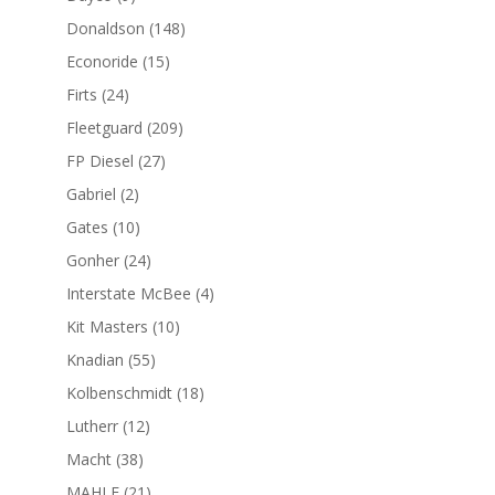
productos
148
Donaldson
148
productos
15
Econoride
15
productos
24
Firts
24
productos
209
Fleetguard
209
productos
27
FP Diesel
27
productos
2
Gabriel
2
productos
10
Gates
10
productos
24
Gonher
24
productos
4
Interstate McBee
4
productos
10
Kit Masters
10
productos
55
Knadian
55
productos
18
Kolbenschmidt
18
productos
12
Lutherr
12
productos
38
Macht
38
productos
21
MAHLE
21