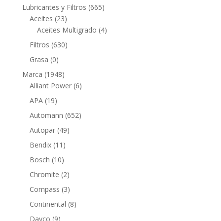
productos
665
Lubricantes y Filtros
665
23
productos
Aceites
23
productos
4
Aceites Multigrado
4
productos
630
Filtros
630
productos
0
Grasa
0
productos
1948
Marca
1948
productos
6
Alliant Power
6
productos
19
APA
19
productos
652
Automann
652
productos
49
Autopar
49
productos
11
Bendix
11
productos
10
Bosch
10
productos
2
Chromite
2
productos
3
Compass
3
productos
8
Continental
8
productos
9
Dayco
9