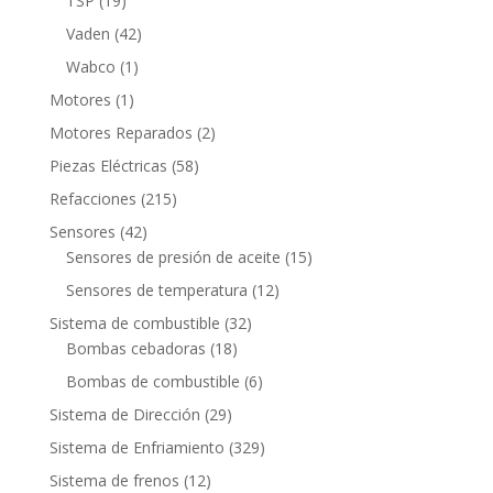
TSP
19
productos
42
Vaden
42
productos
1
Wabco
1
producto
1
Motores
1
producto
2
Motores Reparados
2
productos
58
Piezas Eléctricas
58
productos
215
Refacciones
215
productos
42
Sensores
42
productos
15
Sensores de presión de aceite
15
productos
12
Sensores de temperatura
12
productos
32
Sistema de combustible
32
18
productos
Bombas cebadoras
18
productos
6
Bombas de combustible
6
productos
29
Sistema de Dirección
29
productos
329
Sistema de Enfriamiento
329
productos
12
Sistema de frenos
12