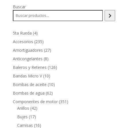
Buscar
4
5ta Rueda
4
productos
235
Accesorios
235
productos
27
Amortiguadores
27
productos
8
Anticongelantes
8
productos
126
Baleros y Retenes
126
productos
10
Bandas Micro V
10
productos
10
Bombas de aceite
10
productos
62
Bombas de agua
62
productos
351
Componentes de motor
351
42
productos
Anillos
42
productos
17
Bujes
17
productos
16
Camisas
16