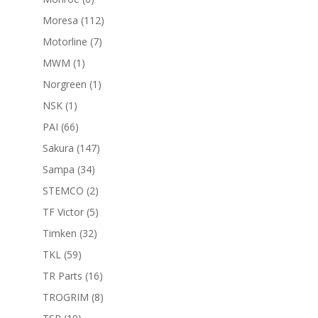
productos
112
Moresa
112
productos
7
Motorline
7
productos
1
MWM
1
producto
1
Norgreen
1
producto
1
NSK
1
producto
66
PAI
66
productos
147
Sakura
147
productos
34
Sampa
34
productos
2
STEMCO
2
productos
5
TF Victor
5
productos
32
Timken
32
productos
59
TKL
59
productos
16
TR Parts
16
productos
8
TROGRIM
8
productos
19