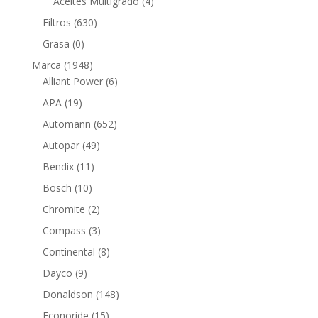
productos
4
Aceites Multigrado
4
productos
630
Filtros
630
productos
0
Grasa
0
productos
1948
Marca
1948
productos
6
Alliant Power
6
productos
19
APA
19
productos
652
Automann
652
productos
49
Autopar
49
productos
11
Bendix
11
productos
10
Bosch
10
productos
2
Chromite
2
productos
3
Compass
3
productos
8
Continental
8
productos
9
Dayco
9
productos
148
Donaldson
148
productos
15
Econoride
15