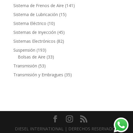
productos
141
Sistema de Frenos de Aire
141
productos
15
Sistema de Lubricación
15
productos
10
Sistema Eléctrico
10
productos
45
Sistemas de Inyección
45
productos
82
Sistemas Electrónicos
82
productos
193
Suspensión
193
productos
33
Bolsas de Aire
33
productos
53
Transmisión
53
productos
35
Transmisión y Embragues
35
productos
Contacto
DIESEL INTERNATIONAL | DERECHOS RESERVADOS