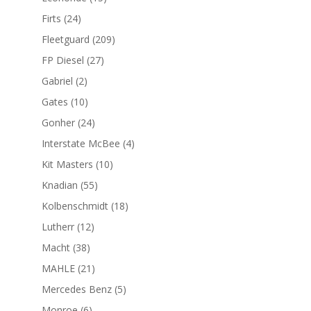
productos
24
Firts
24
productos
209
Fleetguard
209
productos
27
FP Diesel
27
productos
2
Gabriel
2
productos
10
Gates
10
productos
24
Gonher
24
productos
4
Interstate McBee
4
productos
10
Kit Masters
10
productos
55
Knadian
55
productos
18
Kolbenschmidt
18
productos
12
Lutherr
12
productos
38
Macht
38
productos
21
MAHLE
21
productos
5
Mercedes Benz
5
productos
6
Monroe
6