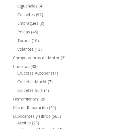
productos
4
Cigüeñales
4
productos
92
Cojinetes
92
productos
8
Embragues
8
productos
46
Poleas
46
productos
10
Turbos
10
productos
13
Volantes
13
productos
3
Computadoras de Motor
3
productos
38
Crucetas
38
productos
11
Crucetas Autopar
11
productos
7
Crucetas Macht
7
productos
4
Crucetas SEIF
4
productos
20
Herramientas
20
productos
20
Kits de Reparación
20
productos
665
Lubricantes y Filtros
665
23
productos
Aceites
23