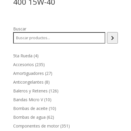
400 15W-40
Buscar
4
5ta Rueda
4
productos
235
Accesorios
235
productos
27
Amortiguadores
27
productos
8
Anticongelantes
8
productos
126
Baleros y Retenes
126
productos
10
Bandas Micro V
10
productos
10
Bombas de aceite
10
productos
62
Bombas de agua
62
productos
351
Componentes de motor
351