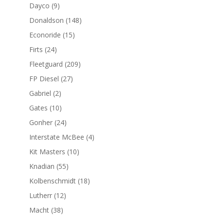
productos
9
Dayco
9
productos
148
Donaldson
148
productos
15
Econoride
15
productos
24
Firts
24
productos
209
Fleetguard
209
productos
27
FP Diesel
27
productos
2
Gabriel
2
productos
10
Gates
10
productos
24
Gonher
24
productos
4
Interstate McBee
4
productos
10
Kit Masters
10
productos
55
Knadian
55
productos
18
Kolbenschmidt
18
productos
12
Lutherr
12
productos
38
Macht
38