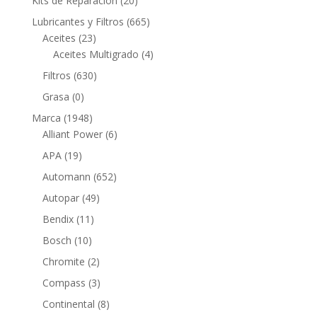
Kits de Reparación
20
productos
665
Lubricantes y Filtros
665
23
productos
Aceites
23
productos
4
Aceites Multigrado
4
productos
630
Filtros
630
productos
0
Grasa
0
productos
1948
Marca
1948
productos
6
Alliant Power
6
productos
19
APA
19
productos
652
Automann
652
productos
49
Autopar
49
productos
11
Bendix
11
productos
10
Bosch
10
productos
2
Chromite
2
productos
3
Compass
3
productos
8
Continental
8