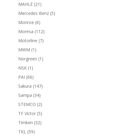
productos
21
MAHLE
21
productos
5
Mercedes Benz
5
productos
6
Monroe
6
productos
112
Moresa
112
productos
7
Motorline
7
productos
1
MWM
1
producto
1
Norgreen
1
producto
1
NSK
1
producto
66
PAI
66
productos
147
Sakura
147
productos
34
Sampa
34
productos
2
STEMCO
2
productos
5
TF Victor
5
productos
32
Timken
32
productos
59
TKL
59