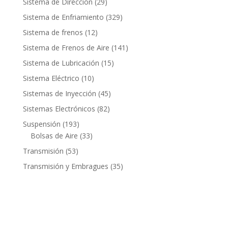
29
Sistema de Dirección
29
productos
329
Sistema de Enfriamiento
329
productos
12
Sistema de frenos
12
productos
141
Sistema de Frenos de Aire
141
productos
15
Sistema de Lubricación
15
productos
10
Sistema Eléctrico
10
productos
45
Sistemas de Inyección
45
productos
82
Sistemas Electrónicos
82
productos
193
Suspensión
193
productos
33
Bolsas de Aire
33
productos
53
Transmisión
53
productos
35
Transmisión y Embragues
35
productos
Contacto