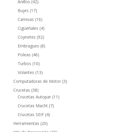
42
productos
Anillos
42
productos
17
Bujes
17
productos
16
Camisas
16
productos
4
Cigüeñales
4
productos
92
Cojinetes
92
productos
8
Embragues
8
productos
46
Poleas
46
productos
10
Turbos
10
productos
13
Volantes
13
productos
3
Computadoras de Motor
3
productos
38
Crucetas
38
productos
11
Crucetas Autopar
11
productos
7
Crucetas Macht
7
productos
4
Crucetas SEIF
4
productos
20
Herramientas
20
productos
20