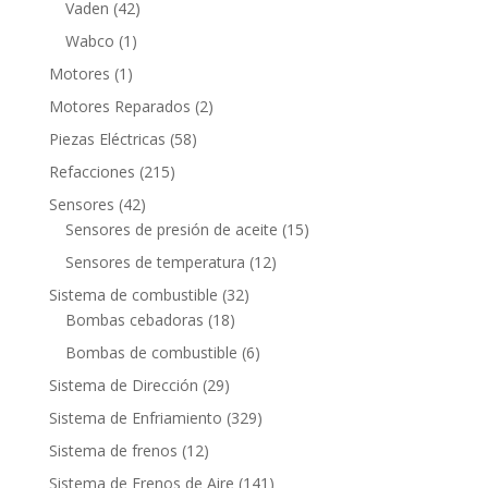
42
Vaden
42
productos
1
Wabco
1
producto
1
Motores
1
producto
2
Motores Reparados
2
productos
58
Piezas Eléctricas
58
productos
215
Refacciones
215
productos
42
Sensores
42
productos
15
Sensores de presión de aceite
15
productos
12
Sensores de temperatura
12
productos
32
Sistema de combustible
32
18
productos
Bombas cebadoras
18
productos
6
Bombas de combustible
6
productos
29
Sistema de Dirección
29
productos
329
Sistema de Enfriamiento
329
productos
12
Sistema de frenos
12
productos
141
Sistema de Frenos de Aire
141