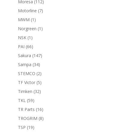
112
Moresa
112
productos
7
Motorline
7
productos
1
MWM
1
producto
1
Norgreen
1
producto
1
NSK
1
producto
66
PAI
66
productos
147
Sakura
147
productos
34
Sampa
34
productos
2
STEMCO
2
productos
5
TF Victor
5
productos
32
Timken
32
productos
59
TKL
59
productos
16
TR Parts
16
productos
8
TROGRIM
8
productos
19
TSP
19
productos