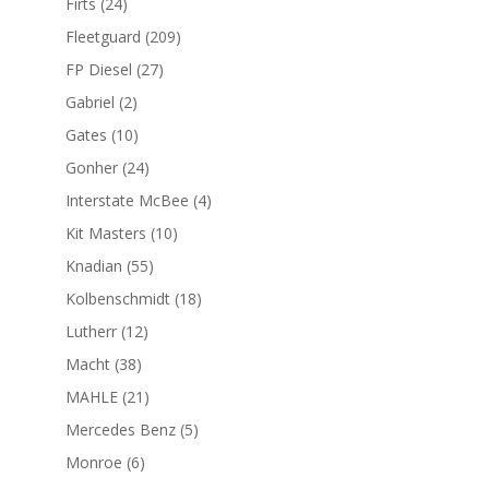
24
Firts
24
productos
209
Fleetguard
209
productos
27
FP Diesel
27
productos
2
Gabriel
2
productos
10
Gates
10
productos
24
Gonher
24
productos
4
Interstate McBee
4
productos
10
Kit Masters
10
productos
55
Knadian
55
productos
18
Kolbenschmidt
18
productos
12
Lutherr
12
productos
38
Macht
38
productos
21
MAHLE
21
productos
5
Mercedes Benz
5
productos
6
Monroe
6
productos