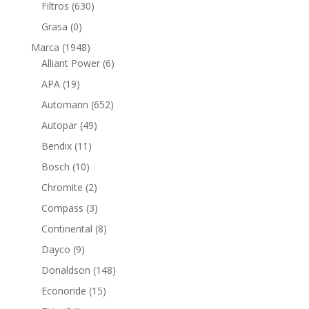
productos
630
Filtros
630
productos
0
Grasa
0
productos
1948
Marca
1948
productos
6
Alliant Power
6
productos
19
APA
19
productos
652
Automann
652
productos
49
Autopar
49
productos
11
Bendix
11
productos
10
Bosch
10
productos
2
Chromite
2
productos
3
Compass
3
productos
8
Continental
8
productos
9
Dayco
9
productos
148
Donaldson
148
productos
15
Econoride
15
productos