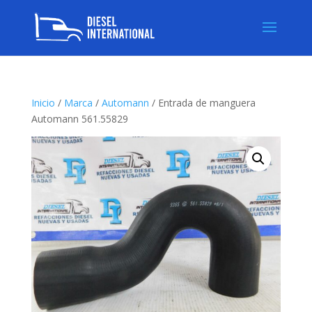
Inicio
/
Marca
/
Automann
/ Entrada de manguera
Automann 561.55829