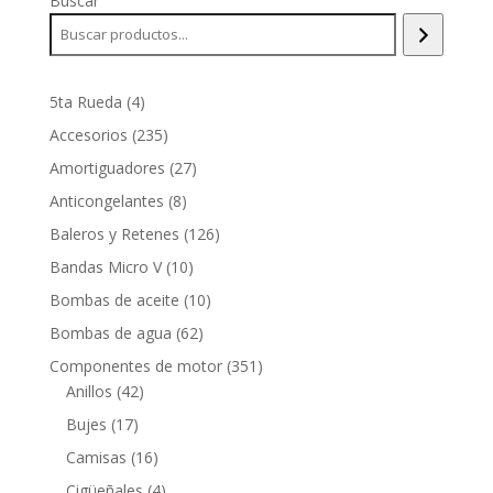
Buscar
4
5ta Rueda
4
productos
235
Accesorios
235
productos
27
Amortiguadores
27
productos
8
Anticongelantes
8
productos
126
Baleros y Retenes
126
productos
10
Bandas Micro V
10
productos
10
Bombas de aceite
10
productos
62
Bombas de agua
62
productos
351
Componentes de motor
351
42
productos
Anillos
42
productos
17
Bujes
17
productos
16
Camisas
16
productos
4
Cigüeñales
4