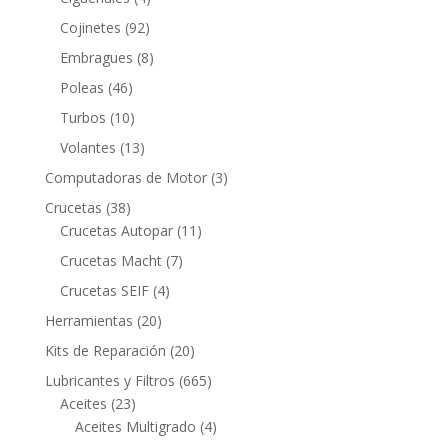
productos
92
Cojinetes
92
productos
8
Embragues
8
productos
46
Poleas
46
productos
10
Turbos
10
productos
13
Volantes
13
productos
3
Computadoras de Motor
3
productos
38
Crucetas
38
productos
11
Crucetas Autopar
11
productos
7
Crucetas Macht
7
productos
4
Crucetas SEIF
4
productos
20
Herramientas
20
productos
20
Kits de Reparación
20
productos
665
Lubricantes y Filtros
665
23
productos
Aceites
23
productos
4
Aceites Multigrado
4