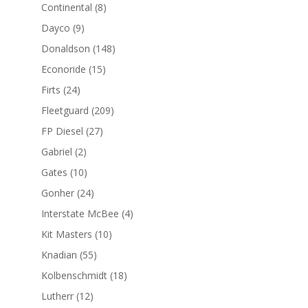
productos
8
Continental
8
productos
9
Dayco
9
productos
148
Donaldson
148
productos
15
Econoride
15
productos
24
Firts
24
productos
209
Fleetguard
209
productos
27
FP Diesel
27
productos
2
Gabriel
2
productos
10
Gates
10
productos
24
Gonher
24
productos
4
Interstate McBee
4
productos
10
Kit Masters
10
productos
55
Knadian
55
productos
18
Kolbenschmidt
18
productos
12
Lutherr
12