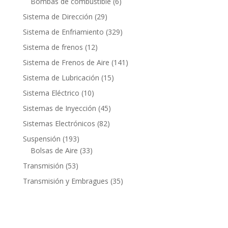
6
Bombas de combustible
6
productos
29
Sistema de Dirección
29
productos
329
Sistema de Enfriamiento
329
productos
12
Sistema de frenos
12
productos
141
Sistema de Frenos de Aire
141
productos
15
Sistema de Lubricación
15
productos
10
Sistema Eléctrico
10
productos
45
Sistemas de Inyección
45
productos
82
Sistemas Electrónicos
82
productos
193
Suspensión
193
productos
33
Bolsas de Aire
33
productos
53
Transmisión
53
productos
35
Transmisión y Embragues
35
productos
Contacto