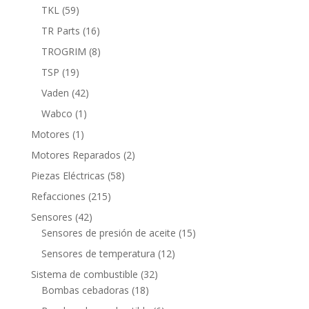
productos
59
TKL
59
productos
16
TR Parts
16
productos
8
TROGRIM
8
productos
19
TSP
19
productos
42
Vaden
42
productos
1
Wabco
1
producto
1
Motores
1
producto
2
Motores Reparados
2
productos
58
Piezas Eléctricas
58
productos
215
Refacciones
215
productos
42
Sensores
42
productos
15
Sensores de presión de aceite
15
productos
12
Sensores de temperatura
12
productos
32
Sistema de combustible
32
18
productos
Bombas cebadoras
18
productos