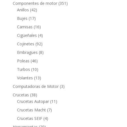
productos
351
Componentes de motor
351
42
productos
Anillos
42
productos
17
Bujes
17
productos
16
Camisas
16
productos
4
Cigüeñales
4
productos
92
Cojinetes
92
productos
8
Embragues
8
productos
46
Poleas
46
productos
10
Turbos
10
productos
13
Volantes
13
productos
3
Computadoras de Motor
3
productos
38
Crucetas
38
productos
11
Crucetas Autopar
11
productos
7
Crucetas Macht
7
productos
4
Crucetas SEIF
4
productos
20
Herramientas
20