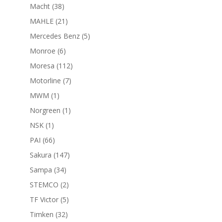
productos
38
Macht
38
productos
21
MAHLE
21
productos
5
Mercedes Benz
5
productos
6
Monroe
6
productos
112
Moresa
112
productos
7
Motorline
7
productos
1
MWM
1
producto
1
Norgreen
1
producto
1
NSK
1
producto
66
PAI
66
productos
147
Sakura
147
productos
34
Sampa
34
productos
2
STEMCO
2
productos
5
TF Victor
5
productos
32
Timken
32