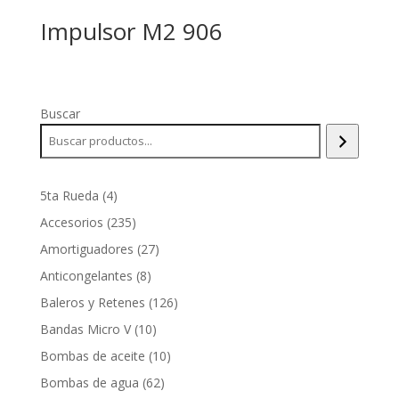
Impulsor M2 906
Buscar
4
5ta Rueda
4
productos
235
Accesorios
235
productos
27
Amortiguadores
27
productos
8
Anticongelantes
8
productos
126
Baleros y Retenes
126
productos
10
Bandas Micro V
10
productos
10
Bombas de aceite
10
productos
62
Bombas de agua
62