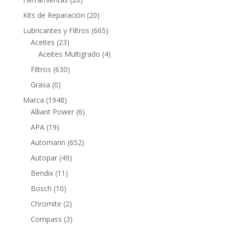
productos
20
Kits de Reparación
20
productos
665
Lubricantes y Filtros
665
23
productos
Aceites
23
productos
4
Aceites Multigrado
4
productos
630
Filtros
630
productos
0
Grasa
0
productos
1948
Marca
1948
productos
6
Alliant Power
6
productos
19
APA
19
productos
652
Automann
652
productos
49
Autopar
49
productos
11
Bendix
11
productos
10
Bosch
10
productos
2
Chromite
2
productos
3
Compass
3