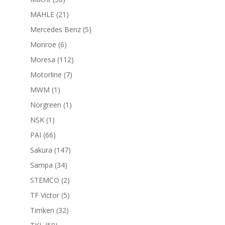
productos
21
MAHLE
21
productos
5
Mercedes Benz
5
productos
6
Monroe
6
productos
112
Moresa
112
productos
7
Motorline
7
productos
1
MWM
1
producto
1
Norgreen
1
producto
1
NSK
1
producto
66
PAI
66
productos
147
Sakura
147
productos
34
Sampa
34
productos
2
STEMCO
2
productos
5
TF Victor
5
productos
32
Timken
32
productos
59