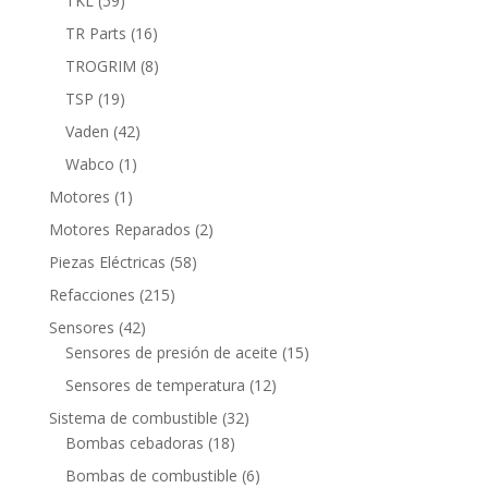
TKL
59
productos
16
TR Parts
16
productos
8
TROGRIM
8
productos
19
TSP
19
productos
42
Vaden
42
productos
1
Wabco
1
producto
1
Motores
1
producto
2
Motores Reparados
2
productos
58
Piezas Eléctricas
58
productos
215
Refacciones
215
productos
42
Sensores
42
productos
15
Sensores de presión de aceite
15
productos
12
Sensores de temperatura
12
productos
32
Sistema de combustible
32
18
productos
Bombas cebadoras
18
productos
6
Bombas de combustible
6