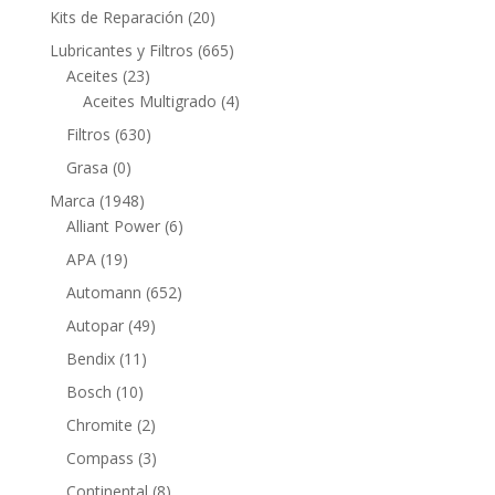
productos
20
Kits de Reparación
20
productos
665
Lubricantes y Filtros
665
23
productos
Aceites
23
productos
4
Aceites Multigrado
4
productos
630
Filtros
630
productos
0
Grasa
0
productos
1948
Marca
1948
productos
6
Alliant Power
6
productos
19
APA
19
productos
652
Automann
652
productos
49
Autopar
49
productos
11
Bendix
11
productos
10
Bosch
10
productos
2
Chromite
2
productos
3
Compass
3
productos
8
Continental
8