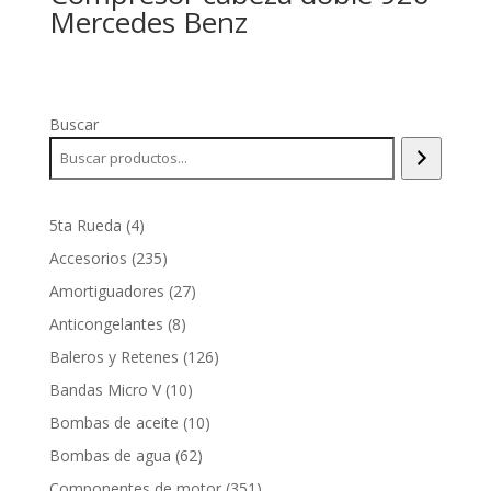
Mercedes Benz
Buscar
4
5ta Rueda
4
productos
235
Accesorios
235
productos
27
Amortiguadores
27
productos
8
Anticongelantes
8
productos
126
Baleros y Retenes
126
productos
10
Bandas Micro V
10
productos
10
Bombas de aceite
10
productos
62
Bombas de agua
62
productos
351
Componentes de motor
351