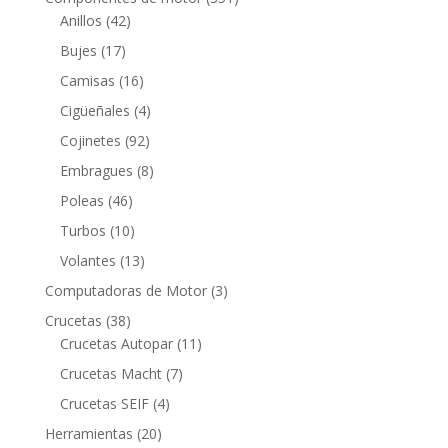
42
productos
Anillos
42
productos
17
Bujes
17
productos
16
Camisas
16
productos
4
Cigüeñales
4
productos
92
Cojinetes
92
productos
8
Embragues
8
productos
46
Poleas
46
productos
10
Turbos
10
productos
13
Volantes
13
productos
3
Computadoras de Motor
3
productos
38
Crucetas
38
productos
11
Crucetas Autopar
11
productos
7
Crucetas Macht
7
productos
4
Crucetas SEIF
4
productos
20
Herramientas
20