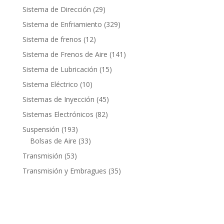
productos
29
Sistema de Dirección
29
productos
329
Sistema de Enfriamiento
329
productos
12
Sistema de frenos
12
productos
141
Sistema de Frenos de Aire
141
productos
15
Sistema de Lubricación
15
productos
10
Sistema Eléctrico
10
productos
45
Sistemas de Inyección
45
productos
82
Sistemas Electrónicos
82
productos
193
Suspensión
193
productos
33
Bolsas de Aire
33
productos
53
Transmisión
53
productos
35
Transmisión y Embragues
35
productos
Contacto