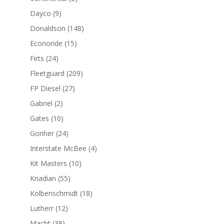
productos
9
Dayco
9
productos
148
Donaldson
148
productos
15
Econoride
15
productos
24
Firts
24
productos
209
Fleetguard
209
productos
27
FP Diesel
27
productos
2
Gabriel
2
productos
10
Gates
10
productos
24
Gonher
24
productos
4
Interstate McBee
4
productos
10
Kit Masters
10
productos
55
Knadian
55
productos
18
Kolbenschmidt
18
productos
12
Lutherr
12
productos
38
Macht
38