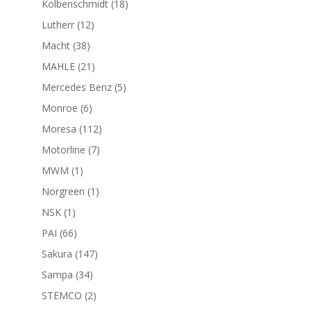
18
Kolbenschmidt
18
productos
12
Lutherr
12
productos
38
Macht
38
productos
21
MAHLE
21
productos
5
Mercedes Benz
5
productos
6
Monroe
6
productos
112
Moresa
112
productos
7
Motorline
7
productos
1
MWM
1
producto
1
Norgreen
1
producto
1
NSK
1
producto
66
PAI
66
productos
147
Sakura
147
productos
34
Sampa
34
productos
2
STEMCO
2
productos