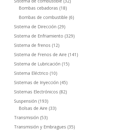
32
Sistema de combustible
32
18
productos
Bombas cebadoras
18
productos
6
Bombas de combustible
6
productos
29
Sistema de Dirección
29
productos
329
Sistema de Enfriamiento
329
productos
12
Sistema de frenos
12
productos
141
Sistema de Frenos de Aire
141
productos
15
Sistema de Lubricación
15
productos
10
Sistema Eléctrico
10
productos
45
Sistemas de Inyección
45
productos
82
Sistemas Electrónicos
82
productos
193
Suspensión
193
productos
33
Bolsas de Aire
33
productos
53
Transmisión
53
productos
35
Transmisión y Embragues
35
productos