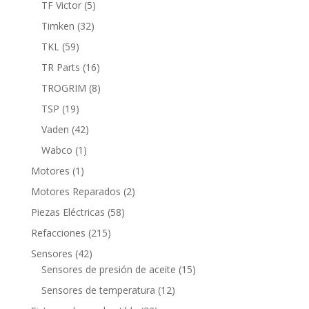
5
TF Victor
5
productos
32
Timken
32
productos
59
TKL
59
productos
16
TR Parts
16
productos
8
TROGRIM
8
productos
19
TSP
19
productos
42
Vaden
42
productos
1
Wabco
1
producto
1
Motores
1
producto
2
Motores Reparados
2
productos
58
Piezas Eléctricas
58
productos
215
Refacciones
215
productos
42
Sensores
42
productos
15
Sensores de presión de aceite
15
productos
12
Sensores de temperatura
12
productos