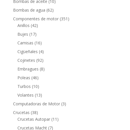
10
Bombas de aceite
10
productos
62
Bombas de agua
62
productos
351
Componentes de motor
351
42
productos
Anillos
42
productos
17
Bujes
17
productos
16
Camisas
16
productos
4
Cigüeñales
4
productos
92
Cojinetes
92
productos
8
Embragues
8
productos
46
Poleas
46
productos
10
Turbos
10
productos
13
Volantes
13
productos
3
Computadoras de Motor
3
productos
38
Crucetas
38
productos
11
Crucetas Autopar
11
productos
7
Crucetas Macht
7