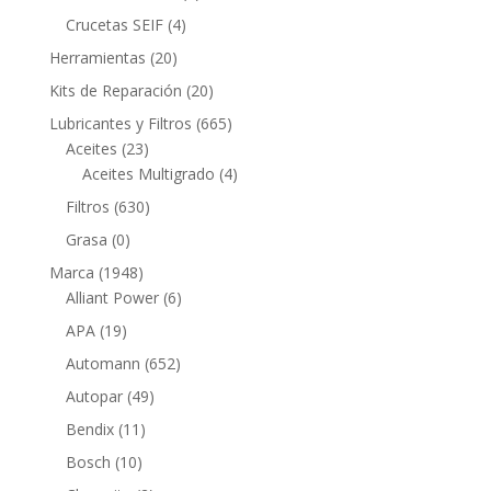
productos
4
Crucetas SEIF
4
productos
20
Herramientas
20
productos
20
Kits de Reparación
20
productos
665
Lubricantes y Filtros
665
23
productos
Aceites
23
productos
4
Aceites Multigrado
4
productos
630
Filtros
630
productos
0
Grasa
0
productos
1948
Marca
1948
productos
6
Alliant Power
6
productos
19
APA
19
productos
652
Automann
652
productos
49
Autopar
49
productos
11
Bendix
11
productos
10
Bosch
10
productos