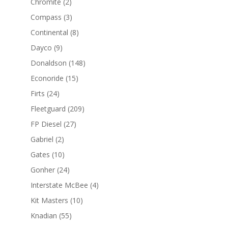
2
Chromite
2
productos
3
Compass
3
productos
8
Continental
8
productos
9
Dayco
9
productos
148
Donaldson
148
productos
15
Econoride
15
productos
24
Firts
24
productos
209
Fleetguard
209
productos
27
FP Diesel
27
productos
2
Gabriel
2
productos
10
Gates
10
productos
24
Gonher
24
productos
4
Interstate McBee
4
productos
10
Kit Masters
10
productos
55
Knadian
55
productos