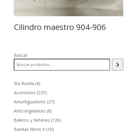
Cilindro maestro 904-906
Buscar
4
5ta Rueda
4
productos
235
Accesorios
235
productos
27
Amortiguadores
27
productos
8
Anticongelantes
8
productos
126
Baleros y Retenes
126
productos
10
Bandas Micro V
10
productos