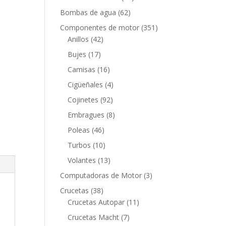
productos
62
Bombas de agua
62
productos
351
Componentes de motor
351
42
productos
Anillos
42
productos
17
Bujes
17
productos
16
Camisas
16
productos
4
Cigüeñales
4
productos
92
Cojinetes
92
productos
8
Embragues
8
productos
46
Poleas
46
productos
10
Turbos
10
productos
13
Volantes
13
productos
3
Computadoras de Motor
3
productos
38
Crucetas
38
productos
11
Crucetas Autopar
11
productos
7
Crucetas Macht
7