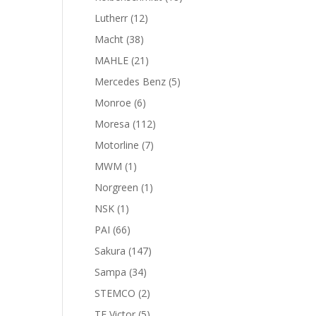
productos
12
Lutherr
12
productos
38
Macht
38
productos
21
MAHLE
21
productos
5
Mercedes Benz
5
productos
6
Monroe
6
productos
112
Moresa
112
productos
7
Motorline
7
productos
1
MWM
1
producto
1
Norgreen
1
producto
1
NSK
1
producto
66
PAI
66
productos
147
Sakura
147
productos
34
Sampa
34
productos
2
STEMCO
2
productos
5
TF Victor
5