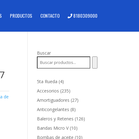
S
PRODUCTOS
CONTACTO
8180309000
Buscar
27
4
5ta Rueda
4
productos
235
Accesorios
235
a de
productos
27
Amortiguadores
27
productos
8
Anticongelantes
8
productos
126
Baleros y Retenes
126
productos
10
Bandas Micro V
10
productos
10
Bombas de aceite
10