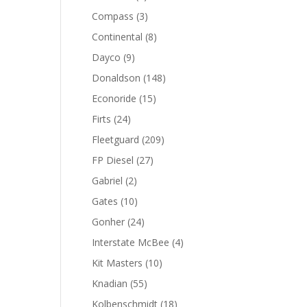
productos
3
Compass
3
productos
8
Continental
8
productos
9
Dayco
9
productos
148
Donaldson
148
productos
15
Econoride
15
productos
24
Firts
24
productos
209
Fleetguard
209
productos
27
FP Diesel
27
productos
2
Gabriel
2
productos
10
Gates
10
productos
24
Gonher
24
productos
4
Interstate McBee
4
productos
10
Kit Masters
10
productos
55
Knadian
55
productos
18
Kolbenschmidt
18