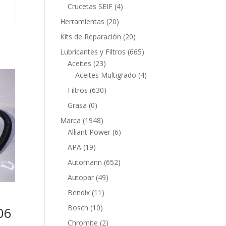
productos
4
Crucetas SEIF
4
productos
20
Herramientas
20
productos
20
Kits de Reparación
20
productos
665
Lubricantes y Filtros
665
23
productos
Aceites
23
productos
4
Aceites Multigrado
4
productos
630
Filtros
630
productos
0
Grasa
0
productos
1948
Marca
1948
productos
6
Alliant Power
6
productos
19
APA
19
productos
652
Automann
652
productos
49
Autopar
49
productos
11
Bendix
11
productos
10
Bosch
10
06
productos
2
Chromite
2