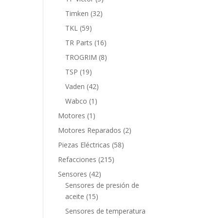
productos
32
Timken
32
productos
59
TKL
59
productos
16
TR Parts
16
productos
8
TROGRIM
8
productos
19
TSP
19
productos
42
Vaden
42
productos
1
Wabco
1
producto
1
Motores
1
producto
2
Motores Reparados
2
productos
58
Piezas Eléctricas
58
productos
215
Refacciones
215
productos
42
Sensores
42
productos
Sensores de presión de
15
aceite
15
productos
Sensores de temperatura