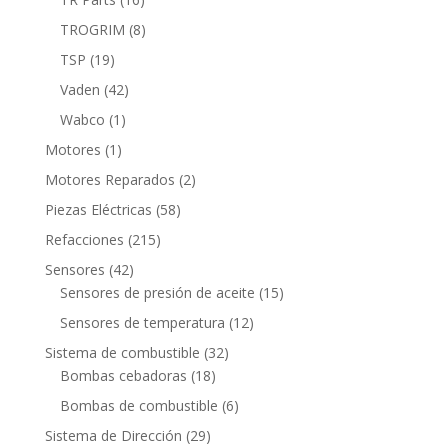
productos
8
TROGRIM
8
productos
19
TSP
19
productos
42
Vaden
42
productos
1
Wabco
1
producto
1
Motores
1
producto
2
Motores Reparados
2
productos
58
Piezas Eléctricas
58
productos
215
Refacciones
215
productos
42
Sensores
42
productos
15
Sensores de presión de aceite
15
productos
12
Sensores de temperatura
12
productos
32
Sistema de combustible
32
18
productos
Bombas cebadoras
18
productos
6
Bombas de combustible
6
productos
29
Sistema de Dirección
29