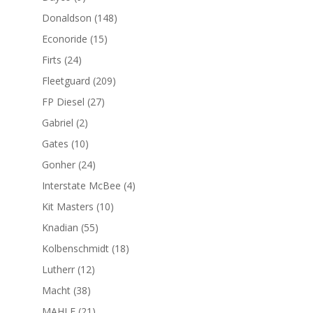
productos
148
Donaldson
148
productos
15
Econoride
15
productos
24
Firts
24
productos
209
Fleetguard
209
productos
27
FP Diesel
27
productos
2
Gabriel
2
productos
10
Gates
10
productos
24
Gonher
24
productos
4
Interstate McBee
4
productos
10
Kit Masters
10
productos
55
Knadian
55
productos
18
Kolbenschmidt
18
productos
12
Lutherr
12
productos
38
Macht
38
productos
21
MAHLE
21