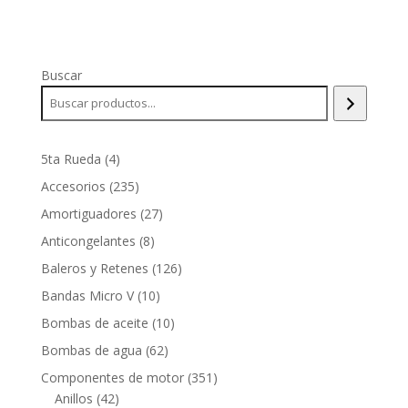
Buscar
4
5ta Rueda
4
productos
235
Accesorios
235
productos
27
Amortiguadores
27
productos
8
Anticongelantes
8
productos
126
Baleros y Retenes
126
productos
10
Bandas Micro V
10
productos
10
Bombas de aceite
10
productos
62
Bombas de agua
62
productos
351
Componentes de motor
351
42
productos
Anillos
42