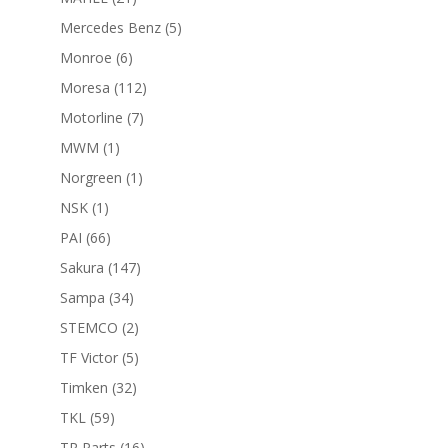
productos
5
Mercedes Benz
5
productos
6
Monroe
6
productos
112
Moresa
112
productos
7
Motorline
7
productos
1
MWM
1
producto
1
Norgreen
1
producto
1
NSK
1
producto
66
PAI
66
productos
147
Sakura
147
productos
34
Sampa
34
productos
2
STEMCO
2
productos
5
TF Victor
5
productos
32
Timken
32
productos
59
TKL
59
productos
16
TR Parts
16