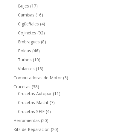
productos
17
Bujes
17
productos
16
Camisas
16
productos
4
Cigüeñales
4
productos
92
Cojinetes
92
productos
8
Embragues
8
productos
46
Poleas
46
productos
10
Turbos
10
productos
13
Volantes
13
productos
3
Computadoras de Motor
3
productos
38
Crucetas
38
productos
11
Crucetas Autopar
11
productos
7
Crucetas Macht
7
productos
4
Crucetas SEIF
4
productos
20
Herramientas
20
productos
20
Kits de Reparación
20