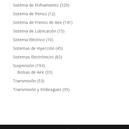
productos
329
Sistema de Enfriamiento
329
productos
12
Sistema de frenos
12
productos
141
Sistema de Frenos de Aire
141
productos
15
Sistema de Lubricación
15
productos
10
Sistema Eléctrico
10
productos
45
Sistemas de Inyección
45
productos
82
Sistemas Electrónicos
82
productos
193
Suspensión
193
productos
33
Bolsas de Aire
33
productos
53
Transmisión
53
productos
35
Transmisión y Embragues
35
productos
Contacto