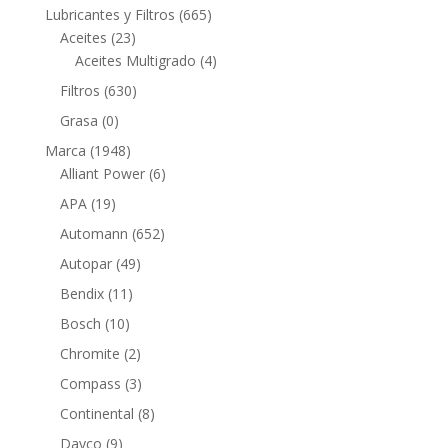
productos
665
Lubricantes y Filtros
665
23
productos
Aceites
23
productos
4
Aceites Multigrado
4
productos
630
Filtros
630
productos
0
Grasa
0
productos
1948
Marca
1948
productos
6
Alliant Power
6
productos
19
APA
19
productos
652
Automann
652
productos
49
Autopar
49
productos
11
Bendix
11
productos
10
Bosch
10
productos
2
Chromite
2
productos
3
Compass
3
productos
8
Continental
8
productos
9
Dayco
9