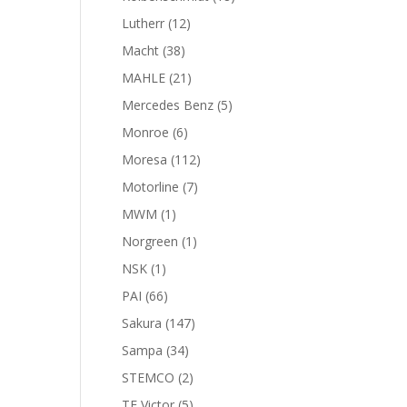
productos
12
Lutherr
12
productos
38
Macht
38
productos
21
MAHLE
21
productos
5
Mercedes Benz
5
productos
6
Monroe
6
productos
112
Moresa
112
productos
7
Motorline
7
productos
1
MWM
1
producto
1
Norgreen
1
producto
1
NSK
1
producto
66
PAI
66
productos
147
Sakura
147
productos
34
Sampa
34
productos
2
STEMCO
2
productos
5
TF Victor
5