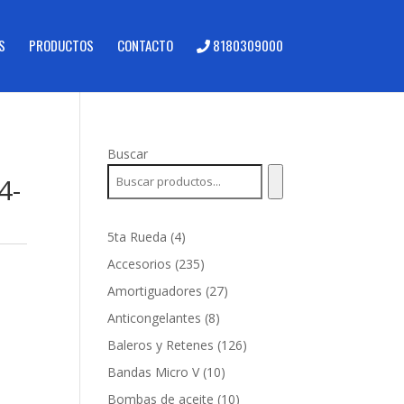
S
PRODUCTOS
CONTACTO
8180309000
Buscar
4-
4
5ta Rueda
4
productos
235
Accesorios
235
productos
27
Amortiguadores
27
productos
8
Anticongelantes
8
productos
126
Baleros y Retenes
126
productos
10
Bandas Micro V
10
productos
10
Bombas de aceite
10