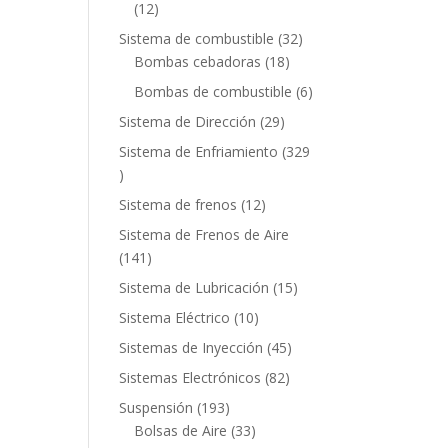
12
12
productos
32
Sistema de combustible
32
18
productos
Bombas cebadoras
18
productos
6
Bombas de combustible
6
productos
29
Sistema de Dirección
29
productos
Sistema de Enfriamiento
329
329
productos
12
Sistema de frenos
12
productos
Sistema de Frenos de Aire
141
141
productos
15
Sistema de Lubricación
15
productos
10
Sistema Eléctrico
10
productos
45
Sistemas de Inyección
45
productos
82
Sistemas Electrónicos
82
productos
193
Suspensión
193
productos
33
Bolsas de Aire
33