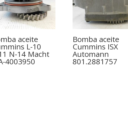
mba aceite
Bomba aceite
mmins L-10
Cummins ISX
1 N-14 Macht
Automann
A-4003950
801.2881757