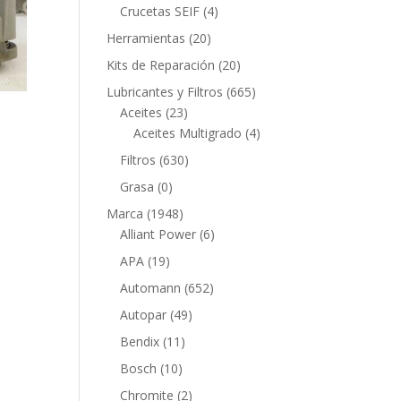
productos
4
Crucetas SEIF
4
productos
20
Herramientas
20
productos
20
Kits de Reparación
20
productos
665
Lubricantes y Filtros
665
23
productos
Aceites
23
productos
4
Aceites Multigrado
4
productos
630
Filtros
630
productos
0
Grasa
0
productos
1948
Marca
1948
productos
6
Alliant Power
6
productos
19
APA
19
productos
652
Automann
652
productos
49
Autopar
49
productos
11
Bendix
11
productos
10
Bosch
10
productos
2
Chromite
2