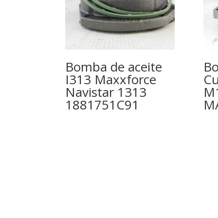
Bomba de aceite
Bo
I313 Maxxforce
Cu
Navistar 1313
M1
1881751C91
M