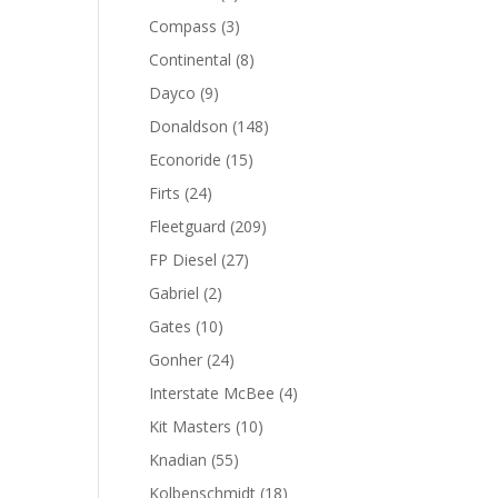
productos
3
Compass
3
productos
8
Continental
8
productos
9
Dayco
9
productos
148
Donaldson
148
productos
15
Econoride
15
productos
24
Firts
24
productos
209
Fleetguard
209
productos
27
FP Diesel
27
productos
2
Gabriel
2
productos
10
Gates
10
productos
24
Gonher
24
productos
4
Interstate McBee
4
productos
10
Kit Masters
10
productos
55
Knadian
55
productos
18
Kolbenschmidt
18