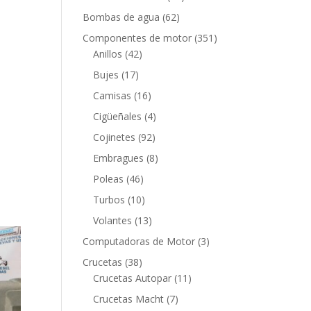
productos
62
Bombas de agua
62
productos
351
Componentes de motor
351
42
productos
Anillos
42
productos
17
Bujes
17
productos
16
Camisas
16
productos
4
Cigüeñales
4
productos
92
Cojinetes
92
productos
8
Embragues
8
productos
46
Poleas
46
productos
10
Turbos
10
productos
13
Volantes
13
productos
3
Computadoras de Motor
3
productos
38
Crucetas
38
productos
11
Crucetas Autopar
11
productos
7
Crucetas Macht
7