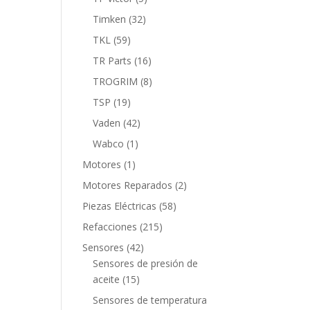
productos
32
Timken
32
productos
59
TKL
59
productos
16
TR Parts
16
productos
8
TROGRIM
8
productos
19
TSP
19
productos
42
Vaden
42
productos
1
Wabco
1
producto
1
Motores
1
producto
2
Motores Reparados
2
productos
58
Piezas Eléctricas
58
productos
215
Refacciones
215
productos
42
Sensores
42
productos
Sensores de presión de
15
aceite
15
productos
Sensores de temperatura