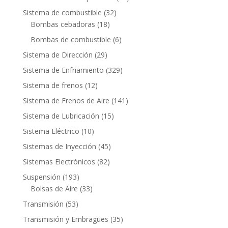
productos
32
Sistema de combustible
32
18
productos
Bombas cebadoras
18
productos
6
Bombas de combustible
6
productos
29
Sistema de Dirección
29
productos
329
Sistema de Enfriamiento
329
productos
12
Sistema de frenos
12
productos
141
Sistema de Frenos de Aire
141
productos
15
Sistema de Lubricación
15
productos
10
Sistema Eléctrico
10
productos
45
Sistemas de Inyección
45
productos
82
Sistemas Electrónicos
82
productos
193
Suspensión
193
productos
33
Bolsas de Aire
33
productos
53
Transmisión
53
productos
35
Transmisión y Embragues
35