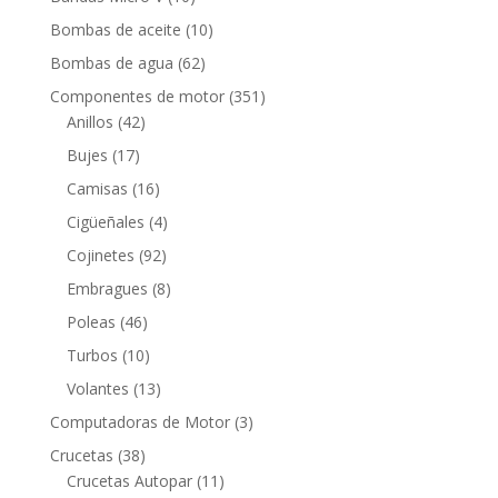
productos
10
Bombas de aceite
10
productos
62
Bombas de agua
62
productos
351
Componentes de motor
351
42
productos
Anillos
42
productos
17
Bujes
17
productos
16
Camisas
16
productos
4
Cigüeñales
4
productos
92
Cojinetes
92
productos
8
Embragues
8
productos
46
Poleas
46
productos
10
Turbos
10
productos
13
Volantes
13
productos
3
Computadoras de Motor
3
productos
38
Crucetas
38
productos
11
Crucetas Autopar
11