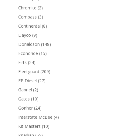
productos
2
Chromite
2
productos
3
Compass
3
productos
8
Continental
8
productos
9
Dayco
9
productos
148
Donaldson
148
productos
15
Econoride
15
productos
24
Firts
24
productos
209
Fleetguard
209
productos
27
FP Diesel
27
productos
2
Gabriel
2
productos
10
Gates
10
productos
24
Gonher
24
productos
4
Interstate McBee
4
productos
10
Kit Masters
10
productos
55
Knadian
55