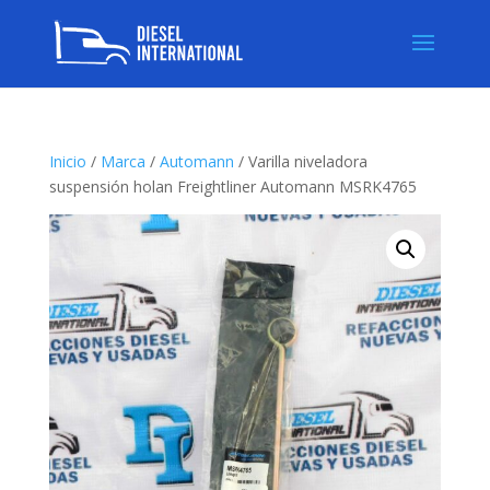
Inicio
/
Marca
/
Automann
/ Varilla niveladora
suspensión holan Freightliner Automann MSRK4765