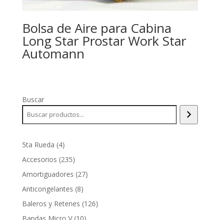
Bolsa de Aire para Cabina
Long Star Prostar Work Star
Automann
Buscar
4
5ta Rueda
4
productos
235
Accesorios
235
productos
27
Amortiguadores
27
productos
8
Anticongelantes
8
productos
126
Baleros y Retenes
126
productos
10
Bandas Micro V
10