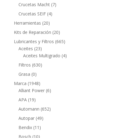
productos
7
Crucetas Macht
7
productos
4
Crucetas SEIF
4
productos
20
Herramientas
20
productos
20
Kits de Reparación
20
productos
665
Lubricantes y Filtros
665
23
productos
Aceites
23
productos
4
Aceites Multigrado
4
productos
630
Filtros
630
productos
0
Grasa
0
productos
1948
Marca
1948
productos
6
Alliant Power
6
productos
19
APA
19
productos
652
Automann
652
productos
49
Autopar
49
productos
11
Bendix
11
productos
10
Bosch
10