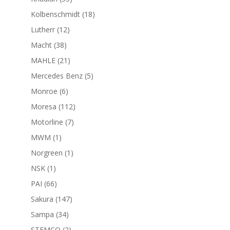
productos
18
Kolbenschmidt
18
productos
12
Lutherr
12
productos
38
Macht
38
productos
21
MAHLE
21
productos
5
Mercedes Benz
5
productos
6
Monroe
6
productos
112
Moresa
112
productos
7
Motorline
7
productos
1
MWM
1
producto
1
Norgreen
1
producto
1
NSK
1
producto
66
PAI
66
productos
147
Sakura
147
productos
34
Sampa
34
productos
2
STEMCO
2