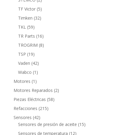
productos
5
TF Victor
5
productos
32
Timken
32
productos
59
TKL
59
productos
16
TR Parts
16
productos
8
TROGRIM
8
productos
19
TSP
19
productos
42
Vaden
42
productos
1
Wabco
1
producto
1
Motores
1
producto
2
Motores Reparados
2
productos
58
Piezas Eléctricas
58
productos
215
Refacciones
215
productos
42
Sensores
42
productos
15
Sensores de presión de aceite
15
productos
12
Sensores de temperatura
12