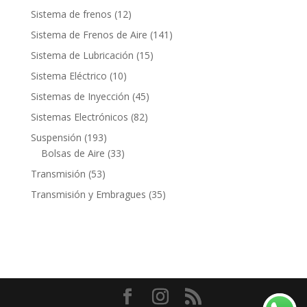
productos
12
Sistema de frenos
12
productos
141
Sistema de Frenos de Aire
141
productos
15
Sistema de Lubricación
15
productos
10
Sistema Eléctrico
10
productos
45
Sistemas de Inyección
45
productos
82
Sistemas Electrónicos
82
productos
193
Suspensión
193
productos
33
Bolsas de Aire
33
productos
53
Transmisión
53
productos
35
Transmisión y Embragues
35
productos
Contacto