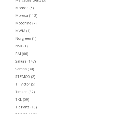
Mercedes Benz
5
productos
6
Monroe
6
productos
112
Moresa
112
productos
7
Motorline
7
productos
1
MWM
1
producto
1
Norgreen
1
producto
1
NSK
1
producto
66
PAI
66
productos
147
Sakura
147
productos
34
Sampa
34
productos
2
STEMCO
2
productos
5
TF Victor
5
productos
32
Timken
32
productos
59
TKL
59
productos
16
TR Parts
16
productos