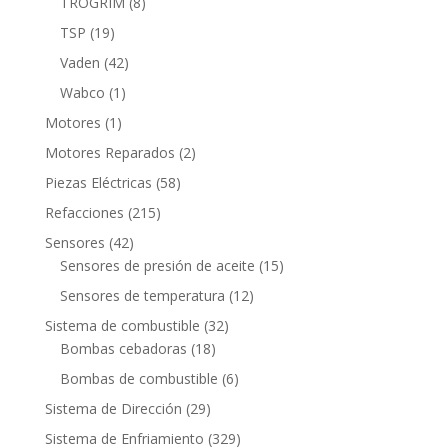
8
TROGRIM
8
productos
19
TSP
19
productos
42
Vaden
42
productos
1
Wabco
1
producto
1
Motores
1
producto
2
Motores Reparados
2
productos
58
Piezas Eléctricas
58
productos
215
Refacciones
215
productos
42
Sensores
42
productos
15
Sensores de presión de aceite
15
productos
12
Sensores de temperatura
12
productos
32
Sistema de combustible
32
18
productos
Bombas cebadoras
18
productos
6
Bombas de combustible
6
productos
29
Sistema de Dirección
29
productos
329
Sistema de Enfriamiento
329