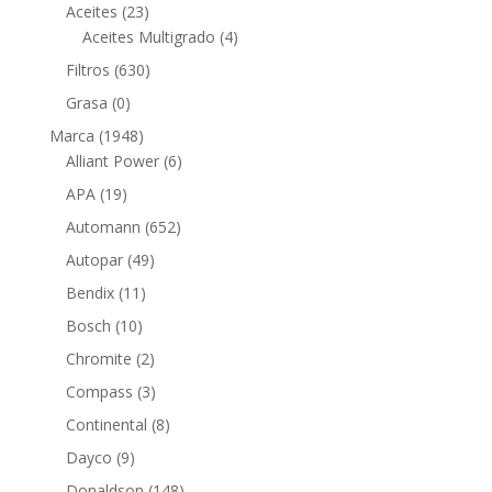
23
productos
Aceites
23
productos
4
Aceites Multigrado
4
productos
630
Filtros
630
productos
0
Grasa
0
productos
1948
Marca
1948
productos
6
Alliant Power
6
productos
19
APA
19
productos
652
Automann
652
productos
49
Autopar
49
productos
11
Bendix
11
productos
10
Bosch
10
productos
2
Chromite
2
productos
3
Compass
3
productos
8
Continental
8
productos
9
Dayco
9
productos
148
Donaldson
148