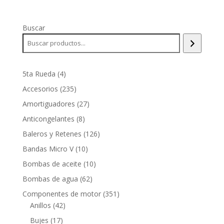
Buscar
4
5ta Rueda
4
productos
235
Accesorios
235
productos
27
Amortiguadores
27
productos
8
Anticongelantes
8
productos
126
Baleros y Retenes
126
productos
10
Bandas Micro V
10
productos
10
Bombas de aceite
10
productos
62
Bombas de agua
62
productos
351
Componentes de motor
351
42
productos
Anillos
42
productos
17
Bujes
17