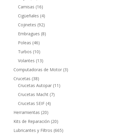
productos
16
Camisas
16
productos
4
Cigüeñales
4
productos
92
Cojinetes
92
productos
8
Embragues
8
productos
46
Poleas
46
productos
10
Turbos
10
productos
13
Volantes
13
productos
3
Computadoras de Motor
3
productos
38
Crucetas
38
productos
11
Crucetas Autopar
11
productos
7
Crucetas Macht
7
productos
4
Crucetas SEIF
4
productos
20
Herramientas
20
productos
20
Kits de Reparación
20
productos
665
Lubricantes y Filtros
665