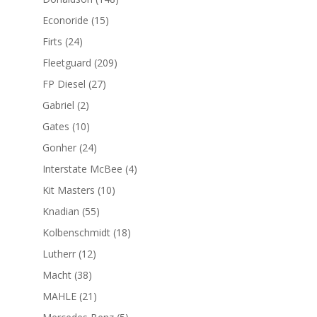
productos
15
Econoride
15
productos
24
Firts
24
productos
209
Fleetguard
209
productos
27
FP Diesel
27
productos
2
Gabriel
2
productos
10
Gates
10
productos
24
Gonher
24
productos
4
Interstate McBee
4
productos
10
Kit Masters
10
productos
55
Knadian
55
productos
18
Kolbenschmidt
18
productos
12
Lutherr
12
productos
38
Macht
38
productos
21
MAHLE
21
productos
5