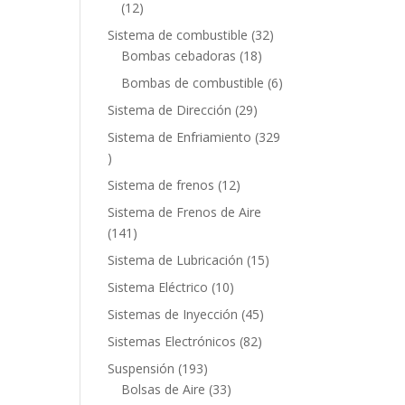
12
12
productos
32
Sistema de combustible
32
18
productos
Bombas cebadoras
18
productos
6
Bombas de combustible
6
productos
29
Sistema de Dirección
29
productos
Sistema de Enfriamiento
329
329
productos
12
Sistema de frenos
12
productos
Sistema de Frenos de Aire
141
141
productos
15
Sistema de Lubricación
15
productos
10
Sistema Eléctrico
10
productos
45
Sistemas de Inyección
45
productos
82
Sistemas Electrónicos
82
productos
193
Suspensión
193
productos
33
Bolsas de Aire
33