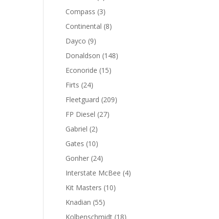
productos
3
Compass
3
productos
8
Continental
8
productos
9
Dayco
9
productos
148
Donaldson
148
productos
15
Econoride
15
productos
24
Firts
24
productos
209
Fleetguard
209
productos
27
FP Diesel
27
productos
2
Gabriel
2
productos
10
Gates
10
productos
24
Gonher
24
productos
4
Interstate McBee
4
productos
10
Kit Masters
10
productos
55
Knadian
55
productos
18
Kolbenschmidt
18