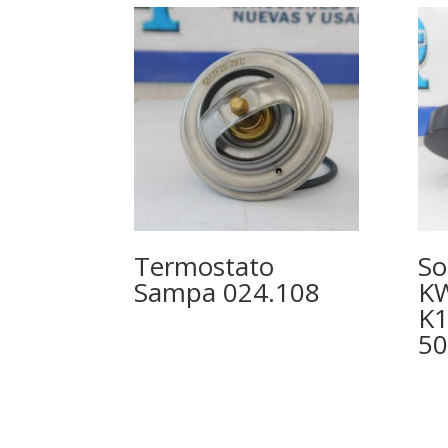
Termostato
So
Sampa 024.108
KW
K1
50