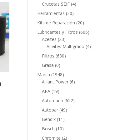
productos
4
Crucetas SEIF
4
productos
20
Herramientas
20
productos
20
Kits de Reparación
20
productos
665
Lubricantes y Filtros
665
23
productos
Aceites
23
productos
4
Aceites Multigrado
4
productos
630
Filtros
630
productos
0
Grasa
0
productos
1948
Marca
1948
a
productos
6
Alliant Power
6
productos
19
APA
19
productos
652
Automann
652
productos
49
Autopar
49
productos
11
Bendix
11
productos
10
Bosch
10
productos
2
Chromite
2