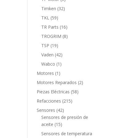
productos
32
Timken
32
productos
59
TKL
59
productos
16
TR Parts
16
productos
8
TROGRIM
8
productos
19
TSP
19
productos
42
Vaden
42
productos
1
Wabco
1
producto
1
Motores
1
producto
2
Motores Reparados
2
productos
58
Piezas Eléctricas
58
productos
215
Refacciones
215
productos
42
Sensores
42
productos
Sensores de presión de
15
aceite
15
productos
Sensores de temperatura