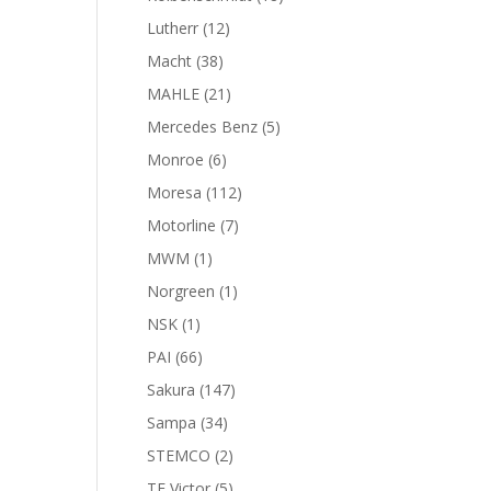
productos
12
Lutherr
12
productos
38
Macht
38
productos
21
MAHLE
21
productos
5
Mercedes Benz
5
productos
6
Monroe
6
productos
112
Moresa
112
productos
7
Motorline
7
productos
1
MWM
1
producto
1
Norgreen
1
producto
1
NSK
1
producto
66
PAI
66
productos
147
Sakura
147
productos
34
Sampa
34
productos
2
STEMCO
2
productos
5
TF Victor
5