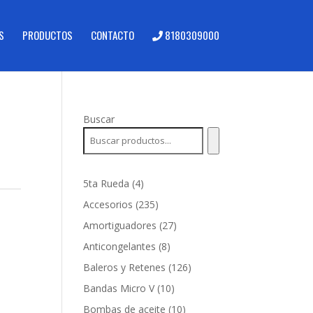
S
PRODUCTOS
CONTACTO
8180309000
Buscar
4
5ta Rueda
4
productos
235
Accesorios
235
productos
27
Amortiguadores
27
productos
8
Anticongelantes
8
productos
126
Baleros y Retenes
126
productos
10
Bandas Micro V
10
productos
10
Bombas de aceite
10