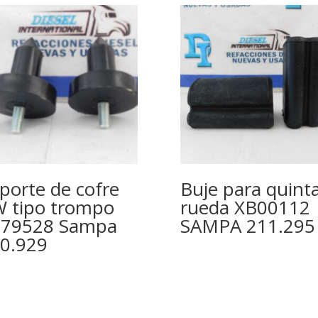
porte de cofre
Buje para quint
 tipo trompo
rueda XB00112
79528 Sampa
SAMPA 211.295
0.929