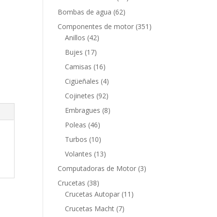
productos
62
Bombas de agua
62
productos
351
Componentes de motor
351
42
productos
Anillos
42
productos
17
Bujes
17
productos
16
Camisas
16
productos
4
Cigüeñales
4
productos
92
Cojinetes
92
productos
8
Embragues
8
productos
46
Poleas
46
productos
10
Turbos
10
productos
13
Volantes
13
productos
3
Computadoras de Motor
3
productos
38
Crucetas
38
productos
11
Crucetas Autopar
11
productos
7
Crucetas Macht
7