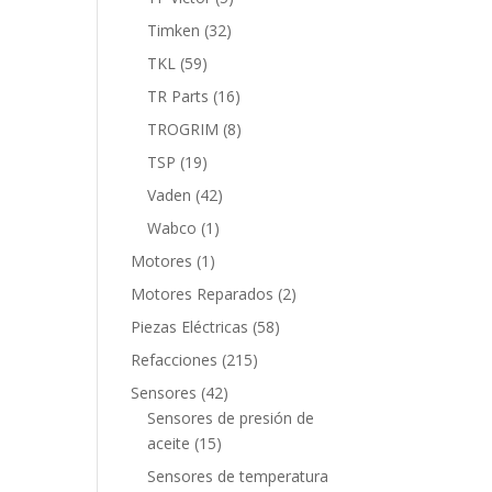
productos
32
Timken
32
productos
59
TKL
59
productos
16
TR Parts
16
productos
8
TROGRIM
8
productos
19
TSP
19
productos
42
Vaden
42
productos
1
Wabco
1
producto
1
Motores
1
producto
2
Motores Reparados
2
productos
58
Piezas Eléctricas
58
productos
215
Refacciones
215
productos
42
Sensores
42
productos
Sensores de presión de
15
aceite
15
productos
Sensores de temperatura