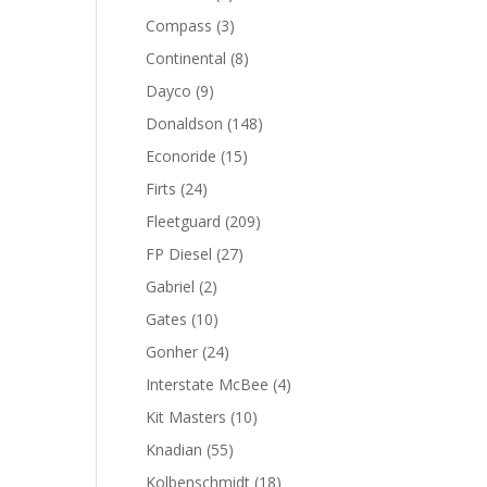
productos
3
Compass
3
productos
8
Continental
8
productos
9
Dayco
9
productos
148
Donaldson
148
productos
15
Econoride
15
productos
24
Firts
24
productos
209
Fleetguard
209
productos
27
FP Diesel
27
productos
2
Gabriel
2
productos
10
Gates
10
productos
24
Gonher
24
productos
4
Interstate McBee
4
productos
10
Kit Masters
10
productos
55
Knadian
55
productos
18
Kolbenschmidt
18