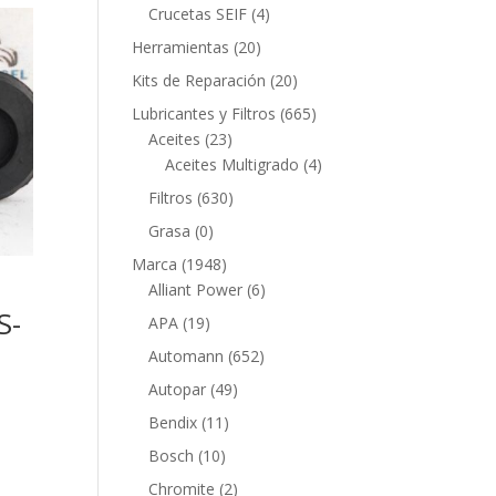
productos
4
Crucetas SEIF
4
productos
20
Herramientas
20
productos
20
Kits de Reparación
20
productos
665
Lubricantes y Filtros
665
23
productos
Aceites
23
productos
4
Aceites Multigrado
4
productos
630
Filtros
630
productos
0
Grasa
0
productos
1948
Marca
1948
productos
6
Alliant Power
6
productos
S-
19
APA
19
productos
652
Automann
652
productos
49
Autopar
49
productos
11
Bendix
11
productos
10
Bosch
10
productos
2
Chromite
2