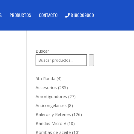
S
PRODUCTOS
CONTACTO
8180309000
Buscar
4
5ta Rueda
4
productos
235
Accesorios
235
productos
27
Amortiguadores
27
productos
8
Anticongelantes
8
productos
126
Baleros y Retenes
126
productos
10
Bandas Micro V
10
productos
10
Bombas de aceite
10