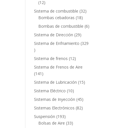
12
12
productos
32
Sistema de combustible
32
18
productos
Bombas cebadoras
18
productos
6
Bombas de combustible
6
productos
29
Sistema de Dirección
29
productos
Sistema de Enfriamiento
329
329
productos
12
Sistema de frenos
12
productos
Sistema de Frenos de Aire
141
141
productos
15
Sistema de Lubricación
15
productos
10
Sistema Eléctrico
10
productos
45
Sistemas de Inyección
45
productos
82
Sistemas Electrónicos
82
productos
193
Suspensión
193
productos
33
Bolsas de Aire
33