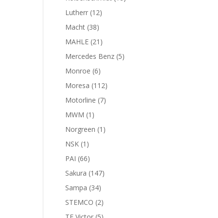
productos
12
Lutherr
12
productos
38
Macht
38
productos
21
MAHLE
21
productos
5
Mercedes Benz
5
productos
6
Monroe
6
productos
112
Moresa
112
productos
7
Motorline
7
productos
1
MWM
1
producto
1
Norgreen
1
producto
1
NSK
1
producto
66
PAI
66
productos
147
Sakura
147
productos
34
Sampa
34
productos
2
STEMCO
2
productos
5
TF Victor
5