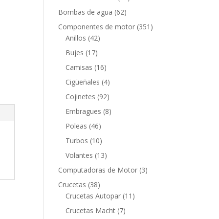
productos
62
Bombas de agua
62
productos
351
Componentes de motor
351
42
productos
Anillos
42
productos
17
Bujes
17
productos
16
Camisas
16
productos
4
Cigüeñales
4
productos
92
Cojinetes
92
productos
8
Embragues
8
productos
46
Poleas
46
productos
10
Turbos
10
productos
13
Volantes
13
productos
3
Computadoras de Motor
3
productos
38
Crucetas
38
productos
11
Crucetas Autopar
11
productos
7
Crucetas Macht
7