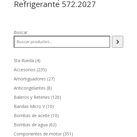
Refrigerante 572.2027
Buscar
4
5ta Rueda
4
productos
235
Accesorios
235
productos
27
Amortiguadores
27
productos
8
Anticongelantes
8
productos
126
Baleros y Retenes
126
productos
10
Bandas Micro V
10
productos
10
Bombas de aceite
10
productos
62
Bombas de agua
62
productos
351
Componentes de motor
351