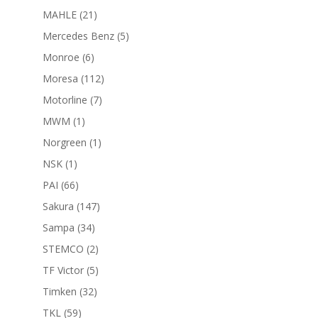
productos
21
MAHLE
21
productos
5
Mercedes Benz
5
productos
6
Monroe
6
productos
112
Moresa
112
productos
7
Motorline
7
productos
1
MWM
1
producto
1
Norgreen
1
producto
1
NSK
1
producto
66
PAI
66
productos
147
Sakura
147
productos
34
Sampa
34
productos
2
STEMCO
2
productos
5
TF Victor
5
productos
32
Timken
32
productos
59
TKL
59