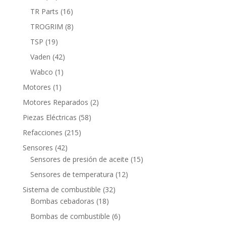
productos
16
TR Parts
16
productos
8
TROGRIM
8
productos
19
TSP
19
productos
42
Vaden
42
productos
1
Wabco
1
producto
1
Motores
1
producto
2
Motores Reparados
2
productos
58
Piezas Eléctricas
58
productos
215
Refacciones
215
productos
42
Sensores
42
productos
15
Sensores de presión de aceite
15
productos
12
Sensores de temperatura
12
productos
32
Sistema de combustible
32
18
productos
Bombas cebadoras
18
productos
6
Bombas de combustible
6