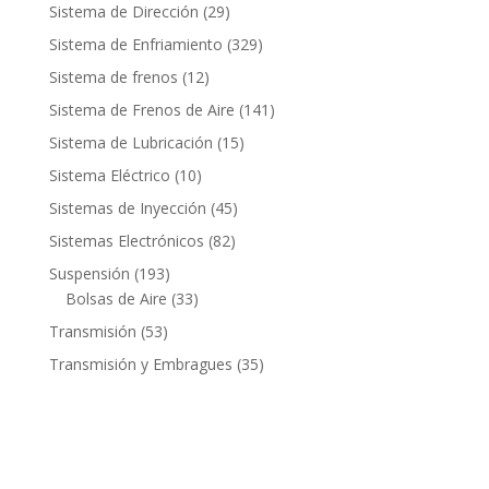
productos
29
Sistema de Dirección
29
productos
329
Sistema de Enfriamiento
329
productos
12
Sistema de frenos
12
productos
141
Sistema de Frenos de Aire
141
productos
15
Sistema de Lubricación
15
productos
10
Sistema Eléctrico
10
productos
45
Sistemas de Inyección
45
productos
82
Sistemas Electrónicos
82
productos
193
Suspensión
193
productos
33
Bolsas de Aire
33
productos
53
Transmisión
53
productos
35
Transmisión y Embragues
35
productos
Contacto