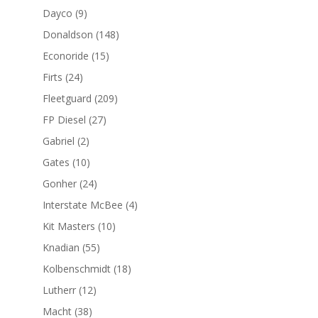
productos
9
Dayco
9
productos
148
Donaldson
148
productos
15
Econoride
15
productos
24
Firts
24
productos
209
Fleetguard
209
productos
27
FP Diesel
27
productos
2
Gabriel
2
productos
10
Gates
10
productos
24
Gonher
24
productos
4
Interstate McBee
4
productos
10
Kit Masters
10
productos
55
Knadian
55
productos
18
Kolbenschmidt
18
productos
12
Lutherr
12
productos
38
Macht
38