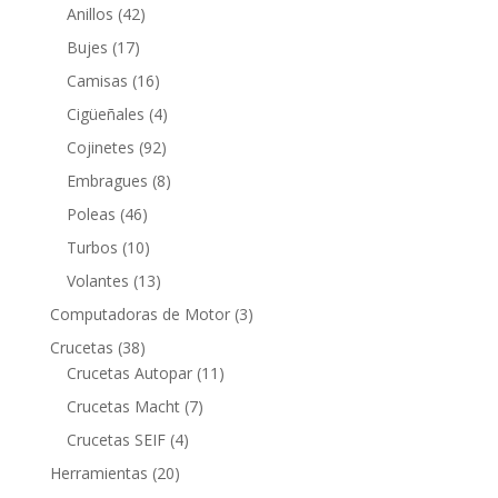
42
productos
Anillos
42
productos
17
Bujes
17
productos
16
Camisas
16
productos
4
Cigüeñales
4
productos
92
Cojinetes
92
productos
8
Embragues
8
productos
46
Poleas
46
productos
10
Turbos
10
productos
13
Volantes
13
productos
3
Computadoras de Motor
3
productos
38
Crucetas
38
productos
11
Crucetas Autopar
11
productos
7
Crucetas Macht
7
productos
4
Crucetas SEIF
4
productos
20
Herramientas
20
productos