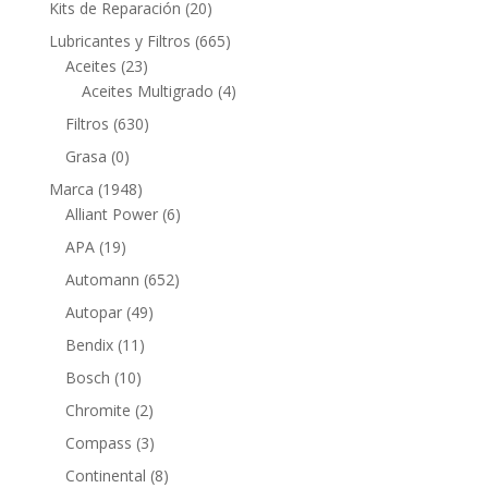
20
Kits de Reparación
20
productos
665
Lubricantes y Filtros
665
23
productos
Aceites
23
productos
4
Aceites Multigrado
4
productos
630
Filtros
630
productos
0
Grasa
0
productos
1948
Marca
1948
productos
6
Alliant Power
6
productos
19
APA
19
productos
652
Automann
652
productos
49
Autopar
49
productos
11
Bendix
11
productos
10
Bosch
10
productos
2
Chromite
2
productos
3
Compass
3
productos
8
Continental
8