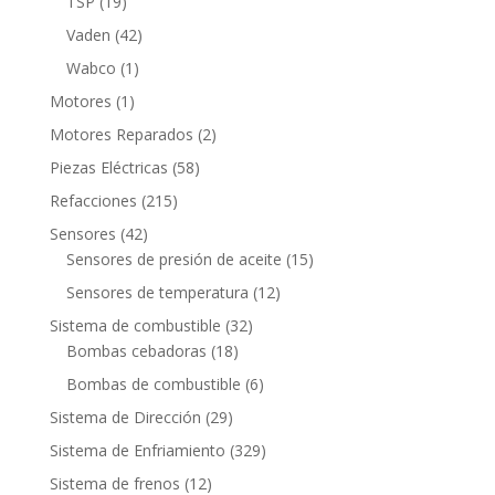
19
TSP
19
productos
42
Vaden
42
productos
1
Wabco
1
producto
1
Motores
1
producto
2
Motores Reparados
2
productos
58
Piezas Eléctricas
58
productos
215
Refacciones
215
productos
42
Sensores
42
productos
15
Sensores de presión de aceite
15
productos
12
Sensores de temperatura
12
productos
32
Sistema de combustible
32
18
productos
Bombas cebadoras
18
productos
6
Bombas de combustible
6
productos
29
Sistema de Dirección
29
productos
329
Sistema de Enfriamiento
329
productos
12
Sistema de frenos
12