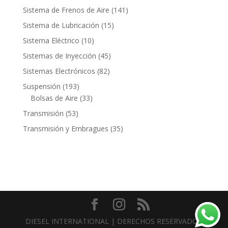
productos
141
Sistema de Frenos de Aire
141
productos
15
Sistema de Lubricación
15
productos
10
Sistema Eléctrico
10
productos
45
Sistemas de Inyección
45
productos
82
Sistemas Electrónicos
82
productos
193
Suspensión
193
productos
33
Bolsas de Aire
33
productos
53
Transmisión
53
productos
35
Transmisión y Embragues
35
productos
Contacto
DIESEL INTERNATIONAL | DERECHOS RESERVADOS