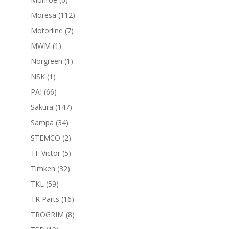
productos
112
Moresa
112
productos
7
Motorline
7
productos
1
MWM
1
producto
1
Norgreen
1
producto
1
NSK
1
producto
66
PAI
66
productos
147
Sakura
147
productos
34
Sampa
34
productos
2
STEMCO
2
productos
5
TF Victor
5
productos
32
Timken
32
productos
59
TKL
59
productos
16
TR Parts
16
productos
8
TROGRIM
8
productos