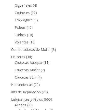
productos
4
Cigüeñales
4
productos
92
Cojinetes
92
productos
8
Embragues
8
productos
46
Poleas
46
productos
10
Turbos
10
productos
13
Volantes
13
productos
3
Computadoras de Motor
3
productos
38
Crucetas
38
productos
11
Crucetas Autopar
11
productos
7
Crucetas Macht
7
productos
4
Crucetas SEIF
4
productos
20
Herramientas
20
productos
20
Kits de Reparación
20
productos
665
Lubricantes y Filtros
665
23
productos
Aceites
23