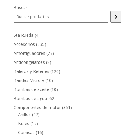
Buscar
4
5ta Rueda
4
productos
235
Accesorios
235
productos
27
Amortiguadores
27
productos
8
Anticongelantes
8
productos
126
Baleros y Retenes
126
productos
10
Bandas Micro V
10
productos
10
Bombas de aceite
10
productos
62
Bombas de agua
62
productos
351
Componentes de motor
351
42
productos
Anillos
42
productos
17
Bujes
17
productos
16
Camisas
16