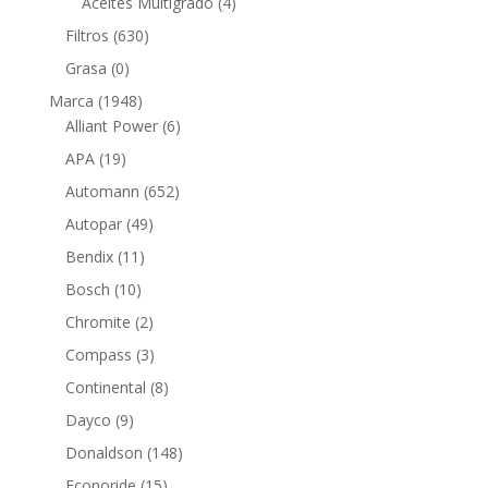
productos
4
Aceites Multigrado
4
productos
630
Filtros
630
productos
0
Grasa
0
productos
1948
Marca
1948
productos
6
Alliant Power
6
productos
19
APA
19
productos
652
Automann
652
productos
49
Autopar
49
productos
11
Bendix
11
productos
10
Bosch
10
productos
2
Chromite
2
productos
3
Compass
3
productos
8
Continental
8
productos
9
Dayco
9
productos
148
Donaldson
148
productos
15
Econoride
15