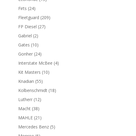
productos
24
Firts
24
productos
209
Fleetguard
209
productos
27
FP Diesel
27
productos
2
Gabriel
2
productos
10
Gates
10
productos
24
Gonher
24
productos
4
Interstate McBee
4
productos
10
Kit Masters
10
productos
55
Knadian
55
productos
18
Kolbenschmidt
18
productos
12
Lutherr
12
productos
38
Macht
38
productos
21
MAHLE
21
productos
5
Mercedes Benz
5
productos
6
Monroe
6