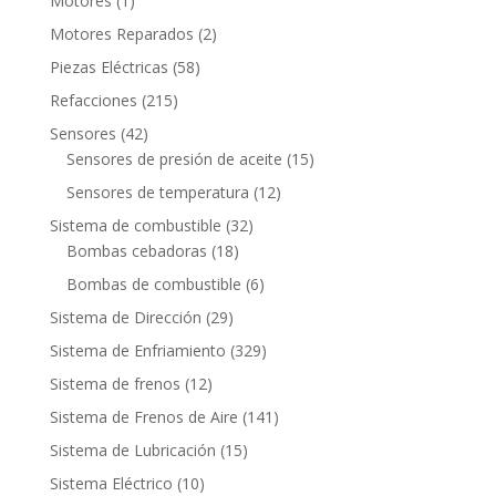
Motores
1
producto
2
Motores Reparados
2
productos
58
Piezas Eléctricas
58
productos
215
Refacciones
215
productos
42
Sensores
42
productos
15
Sensores de presión de aceite
15
productos
12
Sensores de temperatura
12
productos
32
Sistema de combustible
32
18
productos
Bombas cebadoras
18
productos
6
Bombas de combustible
6
productos
29
Sistema de Dirección
29
productos
329
Sistema de Enfriamiento
329
productos
12
Sistema de frenos
12
productos
141
Sistema de Frenos de Aire
141
productos
15
Sistema de Lubricación
15
productos
10
Sistema Eléctrico
10