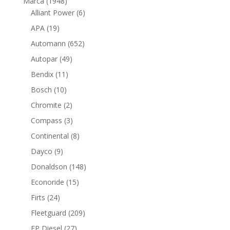
1948
Marca
1948
productos
6
Alliant Power
6
productos
19
APA
19
productos
652
Automann
652
productos
49
Autopar
49
productos
11
Bendix
11
productos
10
Bosch
10
productos
2
Chromite
2
productos
3
Compass
3
productos
8
Continental
8
productos
9
Dayco
9
productos
148
Donaldson
148
productos
15
Econoride
15
productos
24
Firts
24
productos
209
Fleetguard
209
productos
27
FP Diesel
27