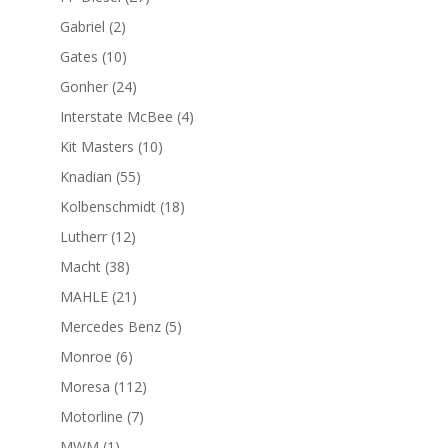
productos
2
Gabriel
2
productos
10
Gates
10
productos
24
Gonher
24
productos
4
Interstate McBee
4
productos
10
Kit Masters
10
productos
55
Knadian
55
productos
18
Kolbenschmidt
18
productos
12
Lutherr
12
productos
38
Macht
38
productos
21
MAHLE
21
productos
5
Mercedes Benz
5
productos
6
Monroe
6
productos
112
Moresa
112
productos
7
Motorline
7
productos
1
MWM
1