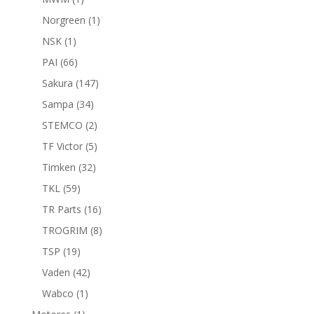
producto
1
Norgreen
1
producto
1
NSK
1
producto
66
PAI
66
productos
147
Sakura
147
productos
34
Sampa
34
productos
2
STEMCO
2
productos
5
TF Victor
5
productos
32
Timken
32
productos
59
TKL
59
productos
16
TR Parts
16
productos
8
TROGRIM
8
productos
19
TSP
19
productos
42
Vaden
42
productos
1
Wabco
1
producto
1