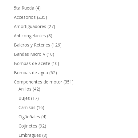
4
5ta Rueda
4
productos
235
Accesorios
235
productos
27
Amortiguadores
27
productos
8
Anticongelantes
8
productos
126
Baleros y Retenes
126
productos
10
Bandas Micro V
10
productos
10
Bombas de aceite
10
productos
62
Bombas de agua
62
productos
351
Componentes de motor
351
42
productos
Anillos
42
productos
17
Bujes
17
productos
16
Camisas
16
productos
4
Cigüeñales
4
productos
92
Cojinetes
92
productos
8
Embragues
8