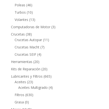
productos
46
Poleas
46
productos
10
Turbos
10
productos
13
Volantes
13
productos
3
Computadoras de Motor
3
productos
38
Crucetas
38
productos
11
Crucetas Autopar
11
productos
7
Crucetas Macht
7
productos
4
Crucetas SEIF
4
productos
20
Herramientas
20
productos
20
Kits de Reparación
20
productos
665
Lubricantes y Filtros
665
23
productos
Aceites
23
productos
4
Aceites Multigrado
4
productos
630
Filtros
630
productos
0
Grasa
0
productos