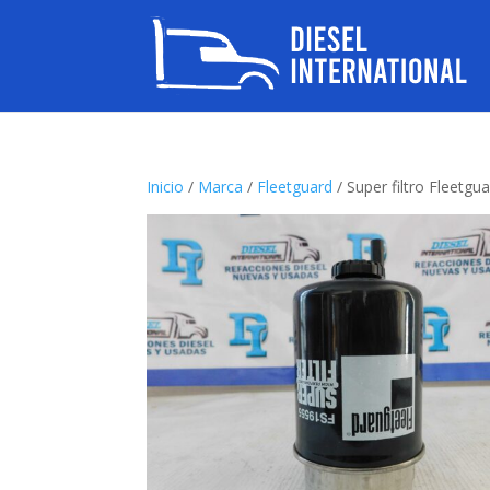
Inicio
/
Marca
/
Fleetguard
/ Super filtro Fleetg