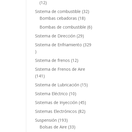
12
12
productos
32
Sistema de combustible
32
18
productos
Bombas cebadoras
18
productos
6
Bombas de combustible
6
productos
29
Sistema de Dirección
29
productos
Sistema de Enfriamiento
329
329
productos
12
Sistema de frenos
12
productos
Sistema de Frenos de Aire
141
141
productos
15
Sistema de Lubricación
15
productos
10
Sistema Eléctrico
10
productos
45
Sistemas de Inyección
45
productos
82
Sistemas Electrónicos
82
productos
193
Suspensión
193
productos
33
Bolsas de Aire
33