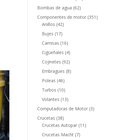
productos
62
Bombas de agua
62
productos
351
Componentes de motor
351
42
productos
Anillos
42
productos
17
Bujes
17
productos
16
Camisas
16
productos
4
Cigüeñales
4
productos
92
Cojinetes
92
productos
8
Embragues
8
productos
46
Poleas
46
productos
10
Turbos
10
productos
13
Volantes
13
productos
3
Computadoras de Motor
3
productos
38
Crucetas
38
productos
11
Crucetas Autopar
11
productos
7
Crucetas Macht
7