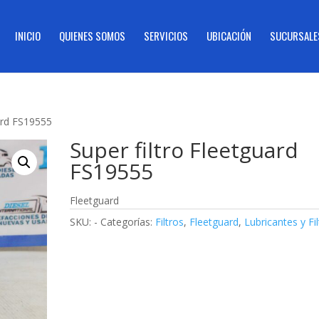
INICIO
QUIENES SOMOS
SERVICIOS
UBICACIÓN
SUCURSALE
uard FS19555
Super filtro Fleetguard
FS19555
Fleetguard
SKU:
-
Categorías:
Filtros
,
Fleetguard
,
Lubricantes y Fi