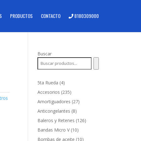
S
PRODUCTOS
CONTACTO
8180309000
Buscar
4
5ta Rueda
4
productos
235
Accesorios
235
ltros
productos
27
Amortiguadores
27
productos
8
Anticongelantes
8
productos
126
Baleros y Retenes
126
productos
10
Bandas Micro V
10
productos
10
Bombas de aceite
10