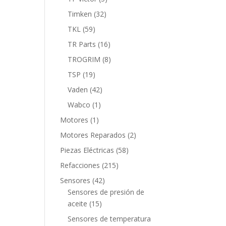
productos
32
Timken
32
productos
59
TKL
59
productos
16
TR Parts
16
productos
8
TROGRIM
8
productos
19
TSP
19
productos
42
Vaden
42
productos
1
Wabco
1
producto
1
Motores
1
producto
2
Motores Reparados
2
productos
58
Piezas Eléctricas
58
productos
215
Refacciones
215
productos
42
Sensores
42
productos
Sensores de presión de
15
aceite
15
productos
Sensores de temperatura