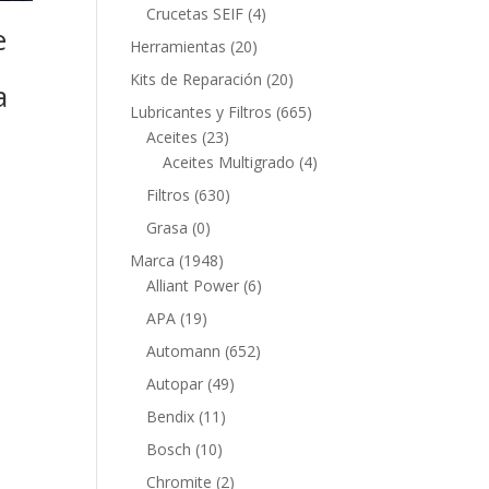
productos
4
Crucetas SEIF
4
e
productos
20
Herramientas
20
productos
20
Kits de Reparación
20
a
productos
665
Lubricantes y Filtros
665
23
productos
Aceites
23
productos
4
Aceites Multigrado
4
productos
630
Filtros
630
productos
0
Grasa
0
productos
1948
Marca
1948
productos
6
Alliant Power
6
productos
19
APA
19
productos
652
Automann
652
productos
49
Autopar
49
productos
11
Bendix
11
productos
10
Bosch
10
productos
2
Chromite
2