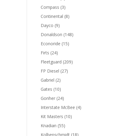
productos
3
Compass
3
productos
8
Continental
8
productos
9
Dayco
9
productos
148
Donaldson
148
productos
15
Econoride
15
productos
24
Firts
24
productos
209
Fleetguard
209
productos
27
FP Diesel
27
productos
2
Gabriel
2
productos
10
Gates
10
productos
24
Gonher
24
productos
4
Interstate McBee
4
productos
10
Kit Masters
10
productos
55
Knadian
55
productos
18
Kolbenschmidt
18