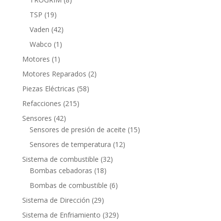
productos
19
TSP
19
productos
42
Vaden
42
productos
1
Wabco
1
producto
1
Motores
1
producto
2
Motores Reparados
2
productos
58
Piezas Eléctricas
58
productos
215
Refacciones
215
productos
42
Sensores
42
productos
15
Sensores de presión de aceite
15
productos
12
Sensores de temperatura
12
productos
32
Sistema de combustible
32
18
productos
Bombas cebadoras
18
productos
6
Bombas de combustible
6
productos
29
Sistema de Dirección
29
productos
329
Sistema de Enfriamiento
329