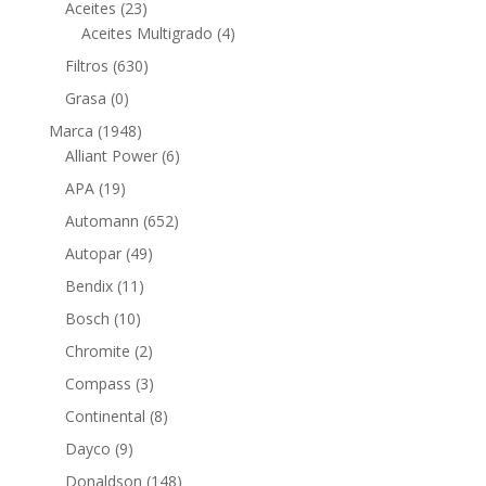
23
productos
Aceites
23
productos
4
Aceites Multigrado
4
productos
630
Filtros
630
productos
0
Grasa
0
productos
1948
Marca
1948
productos
6
Alliant Power
6
productos
19
APA
19
productos
652
Automann
652
productos
49
Autopar
49
productos
11
Bendix
11
productos
10
Bosch
10
productos
2
Chromite
2
productos
3
Compass
3
productos
8
Continental
8
productos
9
Dayco
9
productos
148
Donaldson
148