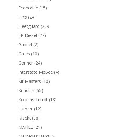
productos
15
Econoride
15
productos
24
Firts
24
productos
209
Fleetguard
209
productos
27
FP Diesel
27
productos
2
Gabriel
2
productos
10
Gates
10
productos
24
Gonher
24
productos
4
Interstate McBee
4
productos
10
Kit Masters
10
productos
55
Knadian
55
productos
18
Kolbenschmidt
18
productos
12
Lutherr
12
productos
38
Macht
38
productos
21
MAHLE
21
productos
5
Mercedes Benz
5