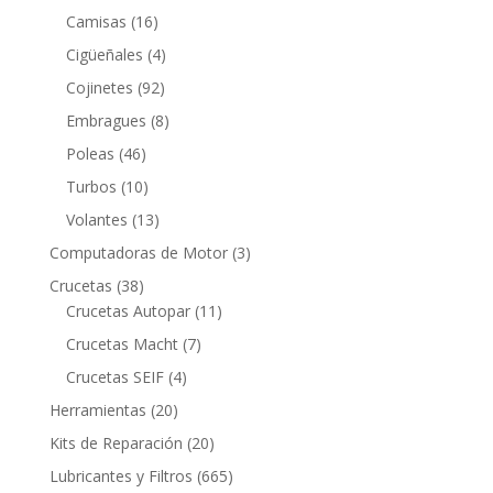
productos
16
Camisas
16
productos
4
Cigüeñales
4
productos
92
Cojinetes
92
productos
8
Embragues
8
productos
46
Poleas
46
productos
10
Turbos
10
productos
13
Volantes
13
productos
3
Computadoras de Motor
3
productos
38
Crucetas
38
productos
11
Crucetas Autopar
11
productos
7
Crucetas Macht
7
productos
4
Crucetas SEIF
4
productos
20
Herramientas
20
productos
20
Kits de Reparación
20
productos
665
Lubricantes y Filtros
665