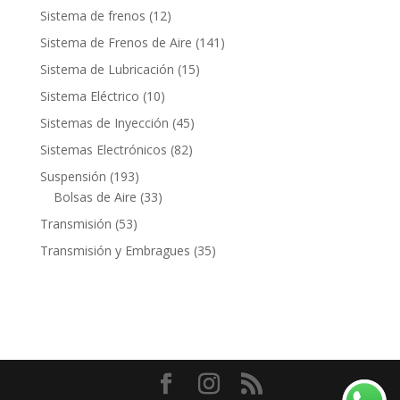
productos
12
Sistema de frenos
12
productos
141
Sistema de Frenos de Aire
141
productos
15
Sistema de Lubricación
15
productos
10
Sistema Eléctrico
10
productos
45
Sistemas de Inyección
45
productos
82
Sistemas Electrónicos
82
productos
193
Suspensión
193
productos
33
Bolsas de Aire
33
productos
53
Transmisión
53
productos
35
Transmisión y Embragues
35
productos
Contacto