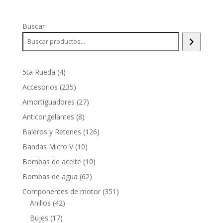
Buscar
4
5ta Rueda
4
productos
235
Accesorios
235
productos
27
Amortiguadores
27
productos
8
Anticongelantes
8
productos
126
Baleros y Retenes
126
productos
10
Bandas Micro V
10
productos
10
Bombas de aceite
10
productos
62
Bombas de agua
62
productos
351
Componentes de motor
351
42
productos
Anillos
42
productos
17
Bujes
17