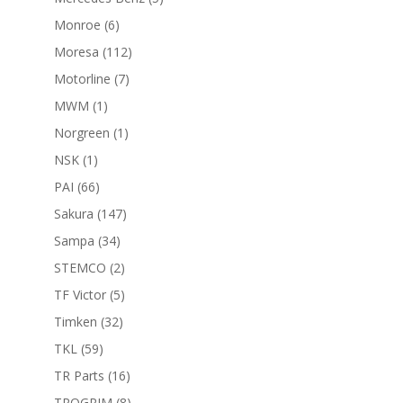
productos
6
Monroe
6
productos
112
Moresa
112
productos
7
Motorline
7
productos
1
MWM
1
producto
1
Norgreen
1
producto
1
NSK
1
producto
66
PAI
66
productos
147
Sakura
147
productos
34
Sampa
34
productos
2
STEMCO
2
productos
5
TF Victor
5
productos
32
Timken
32
productos
59
TKL
59
productos
16
TR Parts
16
productos
8
TROGRIM
8