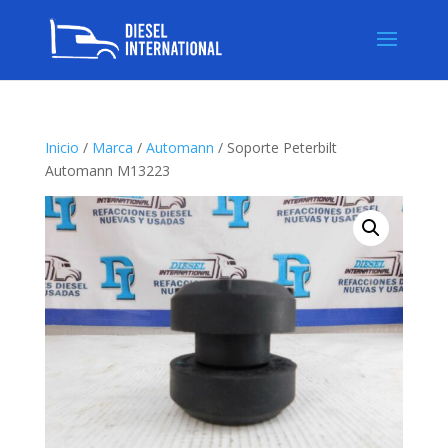
Inicio
/
Marca
/
Automann
/ Soporte Peterbilt
Automann M13223