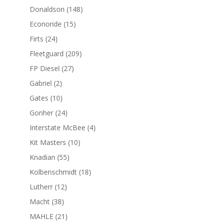
productos
148
Donaldson
148
productos
15
Econoride
15
productos
24
Firts
24
productos
209
Fleetguard
209
productos
27
FP Diesel
27
productos
2
Gabriel
2
productos
10
Gates
10
productos
24
Gonher
24
productos
4
Interstate McBee
4
productos
10
Kit Masters
10
productos
55
Knadian
55
productos
18
Kolbenschmidt
18
productos
12
Lutherr
12
productos
38
Macht
38
productos
21
MAHLE
21