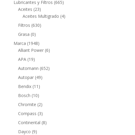
665
Lubricantes y Filtros
665
23
productos
Aceites
23
productos
4
Aceites Multigrado
4
productos
630
Filtros
630
productos
0
Grasa
0
productos
1948
Marca
1948
productos
6
Alliant Power
6
productos
19
APA
19
productos
652
Automann
652
productos
49
Autopar
49
productos
11
Bendix
11
productos
10
Bosch
10
productos
2
Chromite
2
productos
3
Compass
3
productos
8
Continental
8
productos
9
Dayco
9