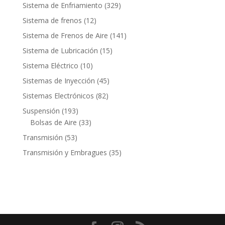
productos
329
Sistema de Enfriamiento
329
productos
12
Sistema de frenos
12
productos
141
Sistema de Frenos de Aire
141
productos
15
Sistema de Lubricación
15
productos
10
Sistema Eléctrico
10
productos
45
Sistemas de Inyección
45
productos
82
Sistemas Electrónicos
82
productos
193
Suspensión
193
productos
33
Bolsas de Aire
33
productos
53
Transmisión
53
productos
35
Transmisión y Embragues
35
productos
Contacto