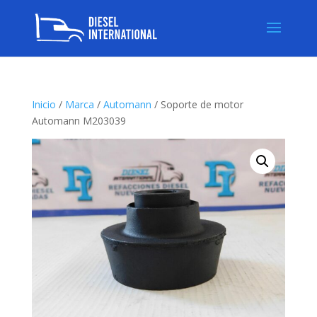
Inicio
/
Marca
/
Automann
/ Soporte de motor
Automann M203039