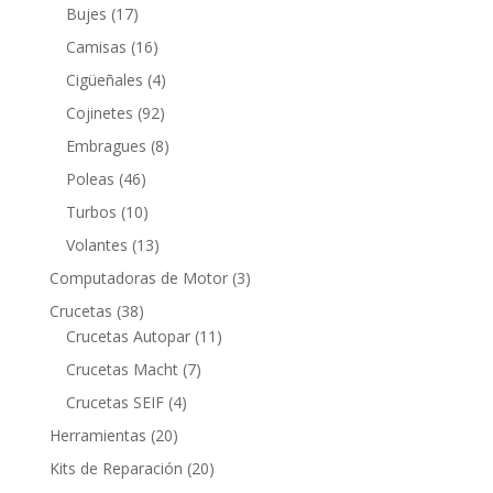
productos
17
Bujes
17
productos
16
Camisas
16
productos
4
Cigüeñales
4
productos
92
Cojinetes
92
productos
8
Embragues
8
productos
46
Poleas
46
productos
10
Turbos
10
productos
13
Volantes
13
productos
3
Computadoras de Motor
3
productos
38
Crucetas
38
productos
11
Crucetas Autopar
11
productos
7
Crucetas Macht
7
productos
4
Crucetas SEIF
4
productos
20
Herramientas
20
productos
20
Kits de Reparación
20
productos