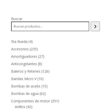
Buscar
4
5ta Rueda
4
productos
235
Accesorios
235
productos
27
Amortiguadores
27
productos
8
Anticongelantes
8
productos
126
Baleros y Retenes
126
productos
10
Bandas Micro V
10
productos
10
Bombas de aceite
10
productos
62
Bombas de agua
62
productos
351
Componentes de motor
351
42
productos
Anillos
42