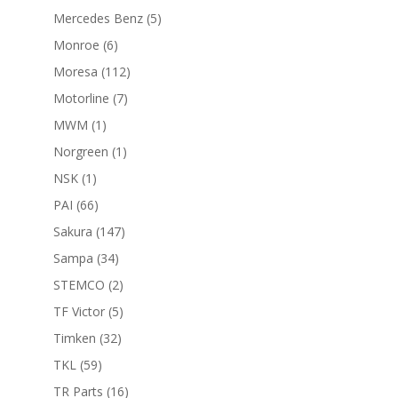
productos
5
Mercedes Benz
5
productos
6
Monroe
6
productos
112
Moresa
112
productos
7
Motorline
7
productos
1
MWM
1
producto
1
Norgreen
1
producto
1
NSK
1
producto
66
PAI
66
productos
147
Sakura
147
productos
34
Sampa
34
productos
2
STEMCO
2
productos
5
TF Victor
5
productos
32
Timken
32
productos
59
TKL
59
productos
16
TR Parts
16