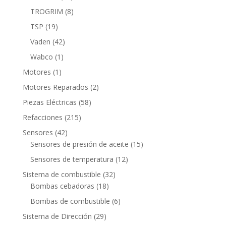
productos
8
TROGRIM
8
productos
19
TSP
19
productos
42
Vaden
42
productos
1
Wabco
1
producto
1
Motores
1
producto
2
Motores Reparados
2
productos
58
Piezas Eléctricas
58
productos
215
Refacciones
215
productos
42
Sensores
42
productos
15
Sensores de presión de aceite
15
productos
12
Sensores de temperatura
12
productos
32
Sistema de combustible
32
18
productos
Bombas cebadoras
18
productos
6
Bombas de combustible
6
productos
29
Sistema de Dirección
29