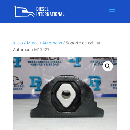
Inicio
/
Marca
/
Automann
/ Soporte de cabina
Automann M17427