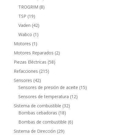
productos
8
TROGRIM
8
productos
19
TSP
19
productos
42
Vaden
42
productos
1
Wabco
1
producto
1
Motores
1
producto
2
Motores Reparados
2
productos
58
Piezas Eléctricas
58
productos
215
Refacciones
215
productos
42
Sensores
42
productos
15
Sensores de presión de aceite
15
productos
12
Sensores de temperatura
12
productos
32
Sistema de combustible
32
18
productos
Bombas cebadoras
18
productos
6
Bombas de combustible
6
productos
29
Sistema de Dirección
29