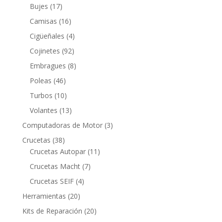
productos
17
Bujes
17
productos
16
Camisas
16
productos
4
Cigüeñales
4
productos
92
Cojinetes
92
productos
8
Embragues
8
productos
46
Poleas
46
productos
10
Turbos
10
productos
13
Volantes
13
productos
3
Computadoras de Motor
3
productos
38
Crucetas
38
productos
11
Crucetas Autopar
11
productos
7
Crucetas Macht
7
productos
4
Crucetas SEIF
4
productos
20
Herramientas
20
productos
20
Kits de Reparación
20
productos