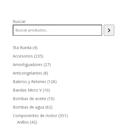
Buscar
4
5ta Rueda
4
productos
235
Accesorios
235
productos
27
Amortiguadores
27
productos
8
Anticongelantes
8
productos
126
Baleros y Retenes
126
productos
10
Bandas Micro V
10
productos
10
Bombas de aceite
10
productos
62
Bombas de agua
62
productos
351
Componentes de motor
351
42
productos
Anillos
42