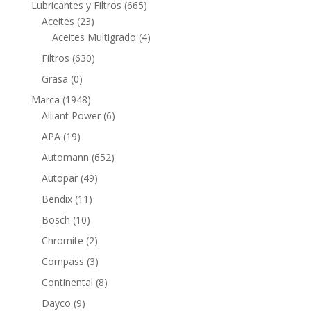
665
Lubricantes y Filtros
665
23
productos
Aceites
23
productos
4
Aceites Multigrado
4
productos
630
Filtros
630
productos
0
Grasa
0
productos
1948
Marca
1948
productos
6
Alliant Power
6
productos
19
APA
19
productos
652
Automann
652
productos
49
Autopar
49
productos
11
Bendix
11
productos
10
Bosch
10
productos
2
Chromite
2
productos
3
Compass
3
productos
8
Continental
8
productos
9
Dayco
9