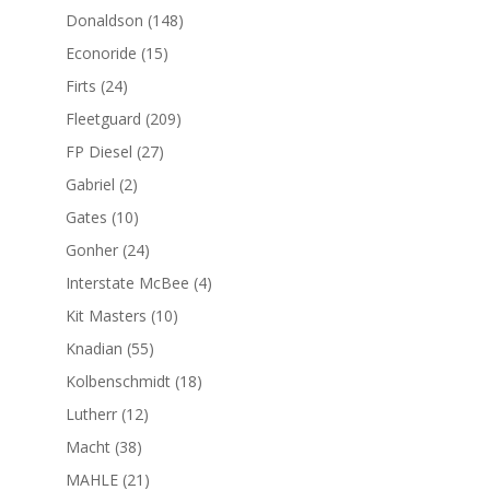
productos
148
Donaldson
148
productos
15
Econoride
15
productos
24
Firts
24
productos
209
Fleetguard
209
productos
27
FP Diesel
27
productos
2
Gabriel
2
productos
10
Gates
10
productos
24
Gonher
24
productos
4
Interstate McBee
4
productos
10
Kit Masters
10
productos
55
Knadian
55
productos
18
Kolbenschmidt
18
productos
12
Lutherr
12
productos
38
Macht
38
productos
21
MAHLE
21