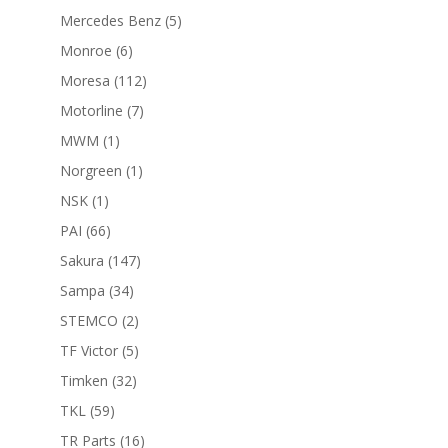
productos
5
Mercedes Benz
5
productos
6
Monroe
6
productos
112
Moresa
112
productos
7
Motorline
7
productos
1
MWM
1
producto
1
Norgreen
1
producto
1
NSK
1
producto
66
PAI
66
productos
147
Sakura
147
productos
34
Sampa
34
productos
2
STEMCO
2
productos
5
TF Victor
5
productos
32
Timken
32
productos
59
TKL
59
productos
16
TR Parts
16