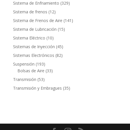
productos
329
Sistema de Enfriamiento
329
productos
12
Sistema de frenos
12
productos
141
Sistema de Frenos de Aire
141
productos
15
Sistema de Lubricación
15
productos
10
Sistema Eléctrico
10
productos
45
Sistemas de Inyección
45
productos
82
Sistemas Electrónicos
82
productos
193
Suspensión
193
productos
33
Bolsas de Aire
33
productos
53
Transmisión
53
productos
35
Transmisión y Embragues
35
productos
Contacto