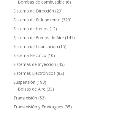
6
Bombas de combustible
6
productos
29
Sistema de Dirección
29
productos
329
Sistema de Enfriamiento
329
productos
12
Sistema de frenos
12
productos
141
Sistema de Frenos de Aire
141
productos
15
Sistema de Lubricación
15
productos
10
Sistema Eléctrico
10
productos
45
Sistemas de Inyección
45
productos
82
Sistemas Electrónicos
82
productos
193
Suspensión
193
productos
33
Bolsas de Aire
33
productos
53
Transmisión
53
productos
35
Transmisión y Embragues
35
productos
Contacto