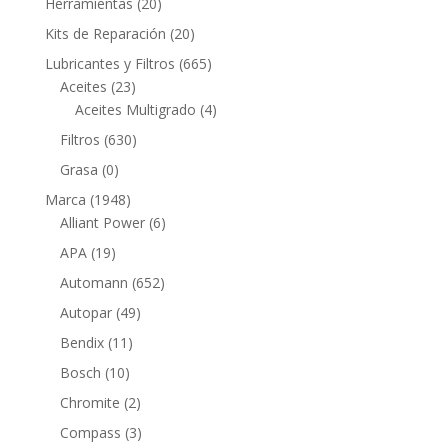
20
Herramientas
20
productos
20
Kits de Reparación
20
productos
665
Lubricantes y Filtros
665
23
productos
Aceites
23
productos
4
Aceites Multigrado
4
productos
630
Filtros
630
productos
0
Grasa
0
productos
1948
Marca
1948
productos
6
Alliant Power
6
productos
19
APA
19
productos
652
Automann
652
productos
49
Autopar
49
productos
11
Bendix
11
productos
10
Bosch
10
productos
2
Chromite
2
productos
3
Compass
3