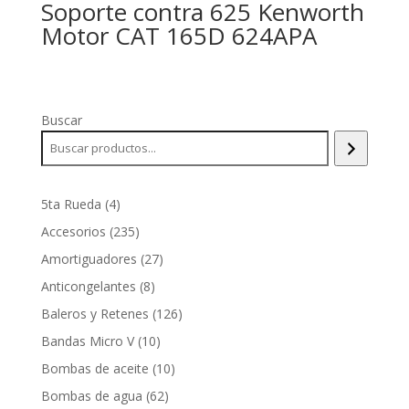
Soporte contra 625 Kenworth
Motor CAT 165D 624APA
Buscar
4
5ta Rueda
4
productos
235
Accesorios
235
productos
27
Amortiguadores
27
productos
8
Anticongelantes
8
productos
126
Baleros y Retenes
126
productos
10
Bandas Micro V
10
productos
10
Bombas de aceite
10
productos
62
Bombas de agua
62