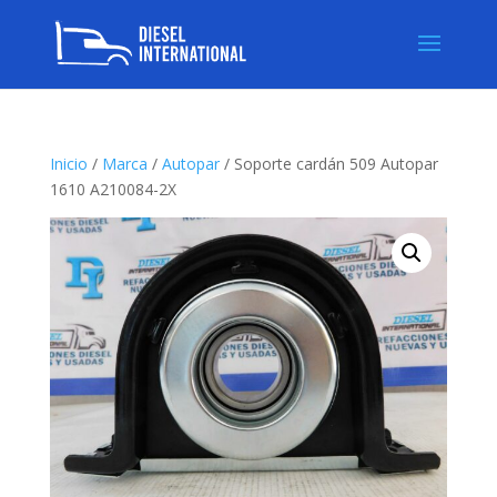
Inicio
/
Marca
/
Autopar
/ Soporte cardán 509 Autopar
1610 A210084-2X