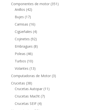
productos
351
Componentes de motor
351
42
productos
Anillos
42
productos
17
Bujes
17
productos
16
Camisas
16
productos
4
Cigüeñales
4
productos
92
Cojinetes
92
productos
8
Embragues
8
productos
46
Poleas
46
productos
10
Turbos
10
productos
13
Volantes
13
productos
3
Computadoras de Motor
3
productos
38
Crucetas
38
productos
11
Crucetas Autopar
11
productos
7
Crucetas Macht
7
productos
4
Crucetas SEIF
4
productos