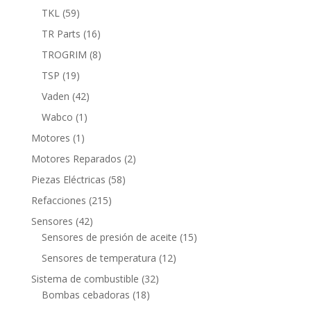
productos
59
TKL
59
productos
16
TR Parts
16
productos
8
TROGRIM
8
productos
19
TSP
19
productos
42
Vaden
42
productos
1
Wabco
1
producto
1
Motores
1
producto
2
Motores Reparados
2
productos
58
Piezas Eléctricas
58
productos
215
Refacciones
215
productos
42
Sensores
42
productos
15
Sensores de presión de aceite
15
productos
12
Sensores de temperatura
12
productos
32
Sistema de combustible
32
18
productos
Bombas cebadoras
18
productos