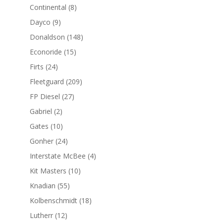
productos
8
Continental
8
productos
9
Dayco
9
productos
148
Donaldson
148
productos
15
Econoride
15
productos
24
Firts
24
productos
209
Fleetguard
209
productos
27
FP Diesel
27
productos
2
Gabriel
2
productos
10
Gates
10
productos
24
Gonher
24
productos
4
Interstate McBee
4
productos
10
Kit Masters
10
productos
55
Knadian
55
productos
18
Kolbenschmidt
18
productos
12
Lutherr
12