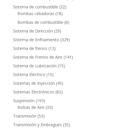
productos
32
Sistema de combustible
32
18
productos
Bombas cebadoras
18
productos
6
Bombas de combustible
6
productos
29
Sistema de Dirección
29
productos
329
Sistema de Enfriamiento
329
productos
12
Sistema de frenos
12
productos
141
Sistema de Frenos de Aire
141
productos
15
Sistema de Lubricación
15
productos
10
Sistema Eléctrico
10
productos
45
Sistemas de Inyección
45
productos
82
Sistemas Electrónicos
82
productos
193
Suspensión
193
productos
33
Bolsas de Aire
33
productos
53
Transmisión
53
productos
35
Transmisión y Embragues
35