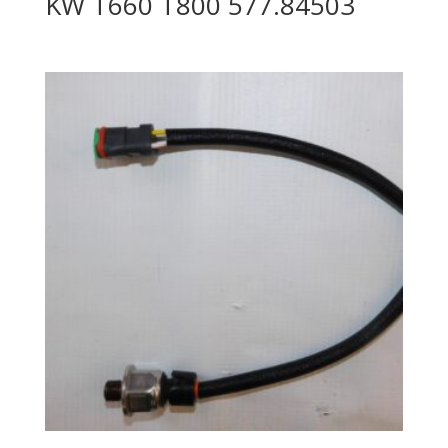
KW T660 T800 577.84503