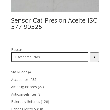
Sensor Cat Presion Aceite ISC
577.90525
Buscar
4
5ta Rueda
4
productos
235
Accesorios
235
productos
27
Amortiguadores
27
productos
8
Anticongelantes
8
productos
126
Baleros y Retenes
126
productos
10
Bandas Micro V
10