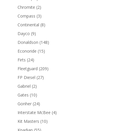
productos
2
Chromite
2
productos
3
Compass
3
productos
8
Continental
8
productos
9
Dayco
9
productos
148
Donaldson
148
productos
15
Econoride
15
productos
24
Firts
24
productos
209
Fleetguard
209
productos
27
FP Diesel
27
productos
2
Gabriel
2
productos
10
Gates
10
productos
24
Gonher
24
productos
4
Interstate McBee
4
productos
10
Kit Masters
10
productos
55
Knadian
55