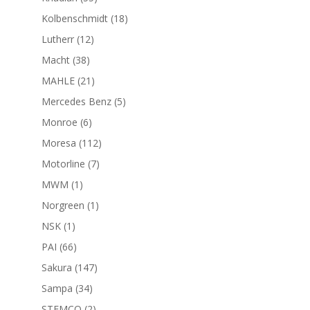
productos
18
Kolbenschmidt
18
productos
12
Lutherr
12
productos
38
Macht
38
productos
21
MAHLE
21
productos
5
Mercedes Benz
5
productos
6
Monroe
6
productos
112
Moresa
112
productos
7
Motorline
7
productos
1
MWM
1
producto
1
Norgreen
1
producto
1
NSK
1
producto
66
PAI
66
productos
147
Sakura
147
productos
34
Sampa
34
productos
2
STEMCO
2