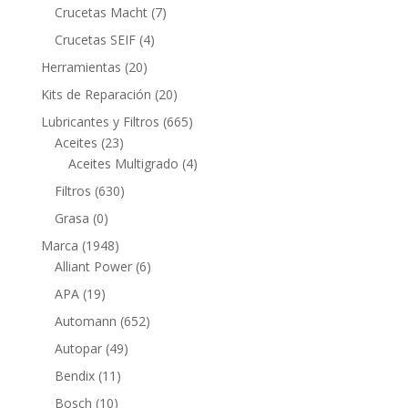
productos
7
Crucetas Macht
7
productos
4
Crucetas SEIF
4
productos
20
Herramientas
20
productos
20
Kits de Reparación
20
productos
665
Lubricantes y Filtros
665
23
productos
Aceites
23
productos
4
Aceites Multigrado
4
productos
630
Filtros
630
productos
0
Grasa
0
productos
1948
Marca
1948
productos
6
Alliant Power
6
productos
19
APA
19
productos
652
Automann
652
productos
49
Autopar
49
productos
11
Bendix
11
productos
10
Bosch
10