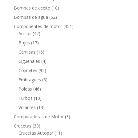
productos
10
Bombas de aceite
10
productos
62
Bombas de agua
62
productos
351
Componentes de motor
351
42
productos
Anillos
42
productos
17
Bujes
17
productos
16
Camisas
16
productos
4
Cigüeñales
4
productos
92
Cojinetes
92
productos
8
Embragues
8
productos
46
Poleas
46
productos
10
Turbos
10
productos
13
Volantes
13
productos
3
Computadoras de Motor
3
productos
38
Crucetas
38
productos
11
Crucetas Autopar
11