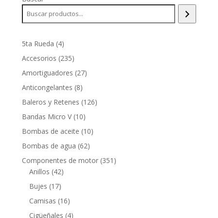
4
5ta Rueda
4
productos
235
Accesorios
235
productos
27
Amortiguadores
27
productos
8
Anticongelantes
8
productos
126
Baleros y Retenes
126
productos
10
Bandas Micro V
10
productos
10
Bombas de aceite
10
productos
62
Bombas de agua
62
productos
351
Componentes de motor
351
42
productos
Anillos
42
productos
17
Bujes
17
productos
16
Camisas
16
productos
4
Cigüeñales
4