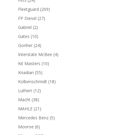
Firts
24
productos
209
Fleetguard
209
productos
27
FP Diesel
27
productos
2
Gabriel
2
productos
10
Gates
10
productos
24
Gonher
24
productos
4
Interstate McBee
4
productos
10
Kit Masters
10
productos
55
Knadian
55
productos
18
Kolbenschmidt
18
productos
12
Lutherr
12
productos
38
Macht
38
productos
21
MAHLE
21
productos
5
Mercedes Benz
5
productos
6
Monroe
6
productos