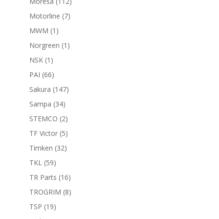
112
Moresa
112
productos
7
Motorline
7
productos
1
MWM
1
producto
1
Norgreen
1
producto
1
NSK
1
producto
66
PAI
66
productos
147
Sakura
147
productos
34
Sampa
34
productos
2
STEMCO
2
productos
5
TF Victor
5
productos
32
Timken
32
productos
59
TKL
59
productos
16
TR Parts
16
productos
8
TROGRIM
8
productos
19
TSP
19
productos