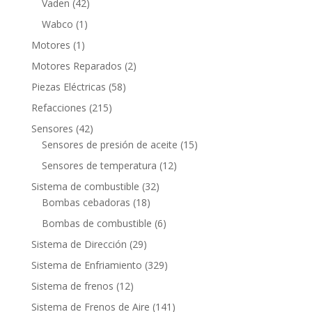
42
Vaden
42
productos
1
Wabco
1
producto
1
Motores
1
producto
2
Motores Reparados
2
productos
58
Piezas Eléctricas
58
productos
215
Refacciones
215
productos
42
Sensores
42
productos
15
Sensores de presión de aceite
15
productos
12
Sensores de temperatura
12
productos
32
Sistema de combustible
32
18
productos
Bombas cebadoras
18
productos
6
Bombas de combustible
6
productos
29
Sistema de Dirección
29
productos
329
Sistema de Enfriamiento
329
productos
12
Sistema de frenos
12
productos
141
Sistema de Frenos de Aire
141