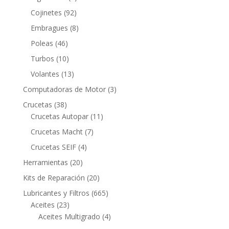
productos
92
Cojinetes
92
productos
8
Embragues
8
productos
46
Poleas
46
productos
10
Turbos
10
productos
13
Volantes
13
productos
3
Computadoras de Motor
3
productos
38
Crucetas
38
productos
11
Crucetas Autopar
11
productos
7
Crucetas Macht
7
productos
4
Crucetas SEIF
4
productos
20
Herramientas
20
productos
20
Kits de Reparación
20
productos
665
Lubricantes y Filtros
665
23
productos
Aceites
23
productos
4
Aceites Multigrado
4
productos