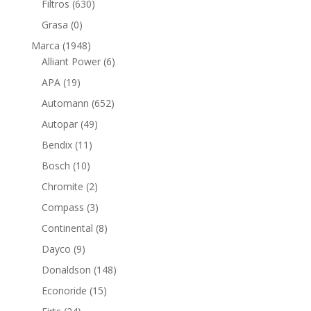
630
Filtros
630
productos
0
Grasa
0
productos
1948
Marca
1948
productos
6
Alliant Power
6
productos
19
APA
19
productos
652
Automann
652
productos
49
Autopar
49
productos
11
Bendix
11
productos
10
Bosch
10
productos
2
Chromite
2
productos
3
Compass
3
productos
8
Continental
8
productos
9
Dayco
9
productos
148
Donaldson
148
productos
15
Econoride
15
productos
24