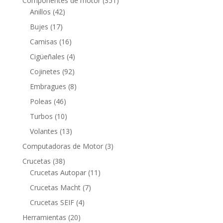
Componentes de motor
351
42
productos
Anillos
42
productos
17
Bujes
17
productos
16
Camisas
16
productos
4
Cigüeñales
4
productos
92
Cojinetes
92
productos
8
Embragues
8
productos
46
Poleas
46
productos
10
Turbos
10
productos
13
Volantes
13
productos
3
Computadoras de Motor
3
productos
38
Crucetas
38
productos
11
Crucetas Autopar
11
productos
7
Crucetas Macht
7
productos
4
Crucetas SEIF
4
productos
20
Herramientas
20