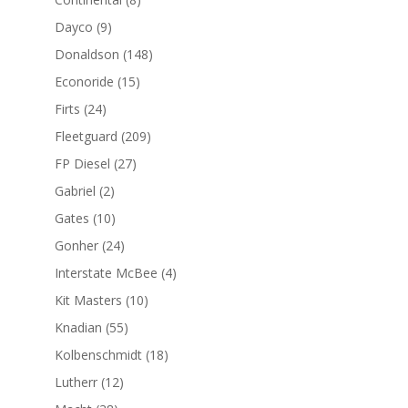
productos
9
Dayco
9
productos
148
Donaldson
148
productos
15
Econoride
15
productos
24
Firts
24
productos
209
Fleetguard
209
productos
27
FP Diesel
27
productos
2
Gabriel
2
productos
10
Gates
10
productos
24
Gonher
24
productos
4
Interstate McBee
4
productos
10
Kit Masters
10
productos
55
Knadian
55
productos
18
Kolbenschmidt
18
productos
12
Lutherr
12
productos