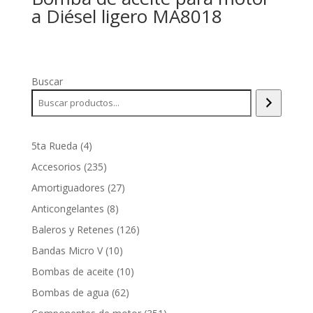
a Diésel ligero MA8018
Buscar
4
5ta Rueda
4
productos
235
Accesorios
235
productos
27
Amortiguadores
27
productos
8
Anticongelantes
8
productos
126
Baleros y Retenes
126
productos
10
Bandas Micro V
10
productos
10
Bombas de aceite
10
productos
62
Bombas de agua
62
productos
351