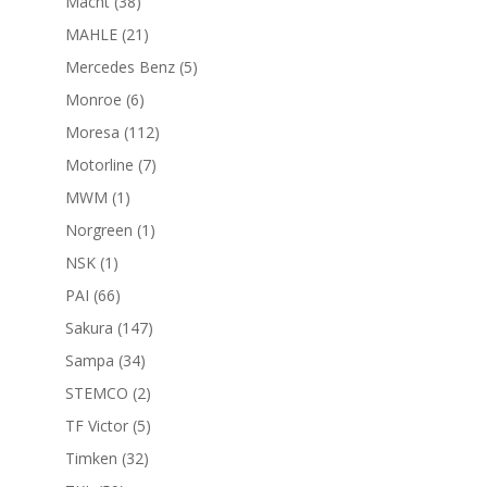
38
Macht
38
productos
21
MAHLE
21
productos
5
Mercedes Benz
5
productos
6
Monroe
6
productos
112
Moresa
112
productos
7
Motorline
7
productos
1
MWM
1
producto
1
Norgreen
1
producto
1
NSK
1
producto
66
PAI
66
productos
147
Sakura
147
productos
34
Sampa
34
productos
2
STEMCO
2
productos
5
TF Victor
5
productos
32
Timken
32
productos