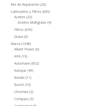
productos
20
Kits de Reparación
20
productos
665
Lubricantes y Filtros
665
23
productos
Aceites
23
productos
4
Aceites Multigrado
4
productos
630
Filtros
630
productos
0
Grasa
0
productos
1948
Marca
1948
productos
6
Alliant Power
6
productos
19
APA
19
productos
652
Automann
652
productos
49
Autopar
49
productos
11
Bendix
11
productos
10
Bosch
10
productos
2
Chromite
2
productos
3
Compass
3
productos
8
Continental
8