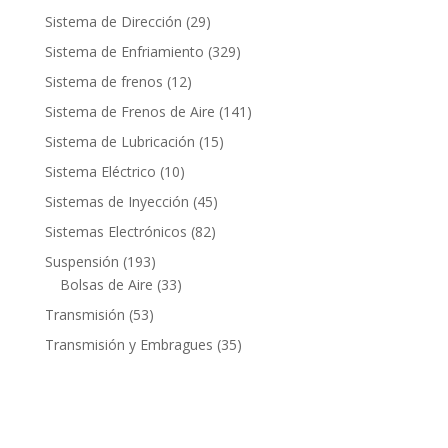
productos
29
Sistema de Dirección
29
productos
329
Sistema de Enfriamiento
329
productos
12
Sistema de frenos
12
productos
141
Sistema de Frenos de Aire
141
productos
15
Sistema de Lubricación
15
productos
10
Sistema Eléctrico
10
productos
45
Sistemas de Inyección
45
productos
82
Sistemas Electrónicos
82
productos
193
Suspensión
193
productos
33
Bolsas de Aire
33
productos
53
Transmisión
53
productos
35
Transmisión y Embragues
35
productos
Contacto