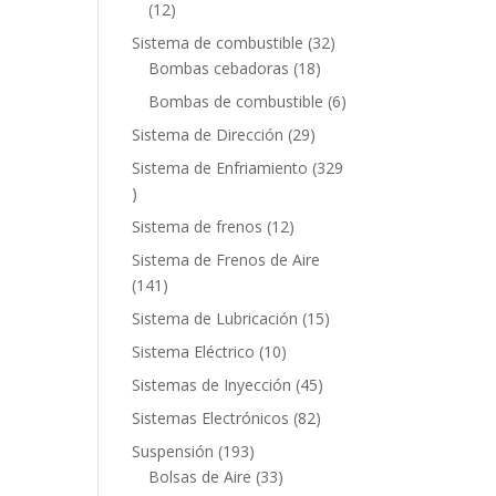
12
12
productos
32
Sistema de combustible
32
18
productos
Bombas cebadoras
18
productos
6
Bombas de combustible
6
productos
29
Sistema de Dirección
29
productos
Sistema de Enfriamiento
329
329
productos
12
Sistema de frenos
12
productos
Sistema de Frenos de Aire
141
141
productos
15
Sistema de Lubricación
15
productos
10
Sistema Eléctrico
10
productos
45
Sistemas de Inyección
45
productos
82
Sistemas Electrónicos
82
productos
193
Suspensión
193
productos
33
Bolsas de Aire
33