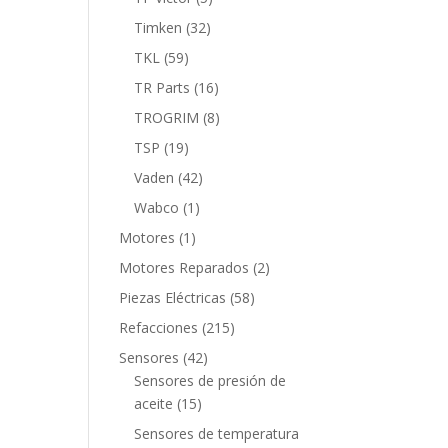
productos
32
Timken
32
productos
59
TKL
59
productos
16
TR Parts
16
productos
8
TROGRIM
8
productos
19
TSP
19
productos
42
Vaden
42
productos
1
Wabco
1
producto
1
Motores
1
producto
2
Motores Reparados
2
productos
58
Piezas Eléctricas
58
productos
215
Refacciones
215
productos
42
Sensores
42
productos
Sensores de presión de
15
aceite
15
productos
Sensores de temperatura