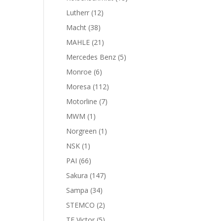
productos
12
Lutherr
12
productos
38
Macht
38
productos
21
MAHLE
21
productos
5
Mercedes Benz
5
productos
6
Monroe
6
productos
112
Moresa
112
productos
7
Motorline
7
productos
1
MWM
1
producto
1
Norgreen
1
producto
1
NSK
1
producto
66
PAI
66
productos
147
Sakura
147
productos
34
Sampa
34
productos
2
STEMCO
2
productos
5
TF Victor
5