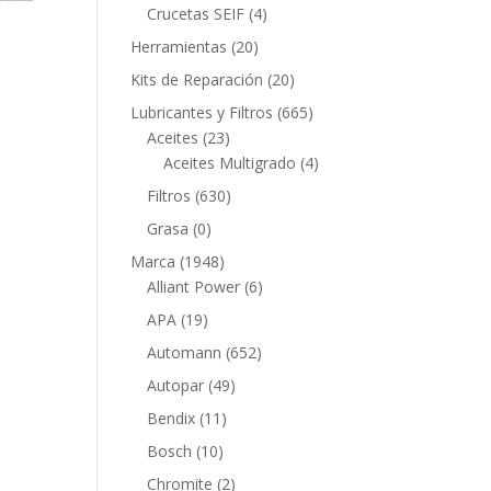
productos
4
Crucetas SEIF
4
productos
20
Herramientas
20
productos
20
Kits de Reparación
20
productos
665
Lubricantes y Filtros
665
23
productos
Aceites
23
productos
4
Aceites Multigrado
4
productos
630
Filtros
630
productos
0
Grasa
0
productos
1948
Marca
1948
productos
6
Alliant Power
6
productos
19
APA
19
productos
652
Automann
652
productos
49
Autopar
49
productos
11
Bendix
11
productos
10
Bosch
10
productos
2
Chromite
2