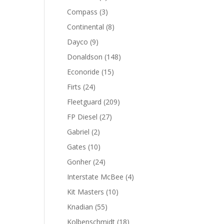
productos
3
Compass
3
productos
8
Continental
8
productos
9
Dayco
9
productos
148
Donaldson
148
productos
15
Econoride
15
productos
24
Firts
24
productos
209
Fleetguard
209
productos
27
FP Diesel
27
productos
2
Gabriel
2
productos
10
Gates
10
productos
24
Gonher
24
productos
4
Interstate McBee
4
productos
10
Kit Masters
10
productos
55
Knadian
55
productos
18
Kolbenschmidt
18