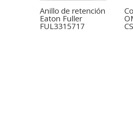
Anillo de retención
Co
Eaton Fuller
OM
FUL3315717
CS