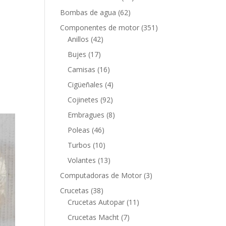
productos
62
Bombas de agua
62
productos
351
Componentes de motor
351
42
productos
Anillos
42
productos
17
Bujes
17
productos
16
Camisas
16
productos
4
Cigüeñales
4
productos
92
Cojinetes
92
productos
8
Embragues
8
productos
46
Poleas
46
productos
10
Turbos
10
productos
13
Volantes
13
productos
3
Computadoras de Motor
3
productos
38
Crucetas
38
productos
11
Crucetas Autopar
11
productos
7
Crucetas Macht
7