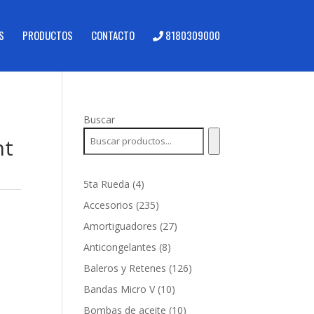
S
PRODUCTOS
CONTACTO
8180309000
Buscar
ht
4
5ta Rueda
4
productos
235
Accesorios
235
productos
27
Amortiguadores
27
productos
8
Anticongelantes
8
productos
126
Baleros y Retenes
126
productos
10
Bandas Micro V
10
productos
10
Bombas de aceite
10