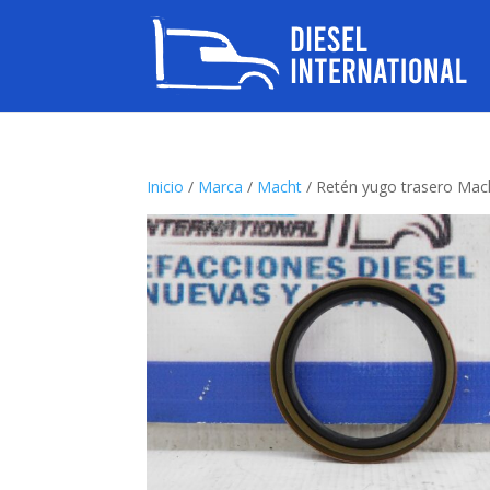
Inicio
/
Marca
/
Macht
/ Retén yugo trasero Mac