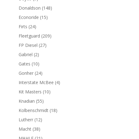
productos
148
Donaldson
148
productos
15
Econoride
15
productos
24
Firts
24
productos
209
Fleetguard
209
productos
27
FP Diesel
27
productos
2
Gabriel
2
productos
10
Gates
10
productos
24
Gonher
24
productos
4
Interstate McBee
4
productos
10
Kit Masters
10
productos
55
Knadian
55
productos
18
Kolbenschmidt
18
productos
12
Lutherr
12
productos
38
Macht
38
productos
21
MAHLE
21