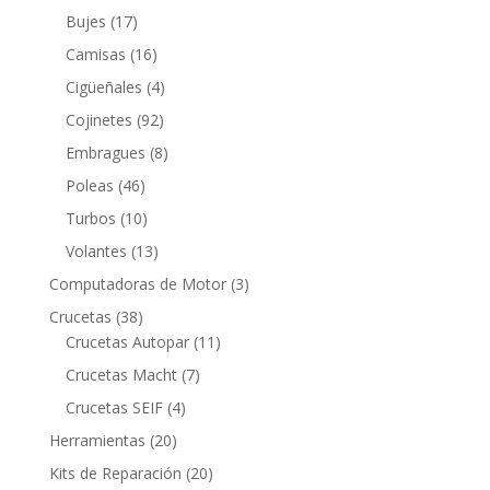
productos
17
Bujes
17
productos
16
Camisas
16
productos
4
Cigüeñales
4
productos
92
Cojinetes
92
productos
8
Embragues
8
productos
46
Poleas
46
productos
10
Turbos
10
productos
13
Volantes
13
productos
3
Computadoras de Motor
3
productos
38
Crucetas
38
productos
11
Crucetas Autopar
11
productos
7
Crucetas Macht
7
productos
4
Crucetas SEIF
4
productos
20
Herramientas
20
productos
20
Kits de Reparación
20