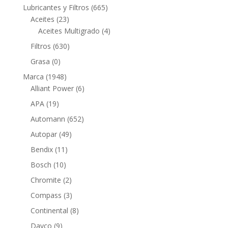
productos
665
Lubricantes y Filtros
665
23
productos
Aceites
23
productos
4
Aceites Multigrado
4
productos
630
Filtros
630
productos
0
Grasa
0
productos
1948
Marca
1948
productos
6
Alliant Power
6
productos
19
APA
19
productos
652
Automann
652
productos
49
Autopar
49
productos
11
Bendix
11
productos
10
Bosch
10
productos
2
Chromite
2
productos
3
Compass
3
productos
8
Continental
8
productos
9
Dayco
9