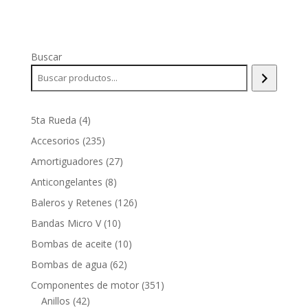
Buscar
4
5ta Rueda
4
productos
235
Accesorios
235
productos
27
Amortiguadores
27
productos
8
Anticongelantes
8
productos
126
Baleros y Retenes
126
productos
10
Bandas Micro V
10
productos
10
Bombas de aceite
10
productos
62
Bombas de agua
62
productos
351
Componentes de motor
351
42
productos
Anillos
42