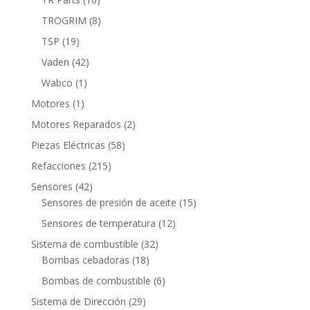
productos
8
TROGRIM
8
productos
19
TSP
19
productos
42
Vaden
42
productos
1
Wabco
1
producto
1
Motores
1
producto
2
Motores Reparados
2
productos
58
Piezas Eléctricas
58
productos
215
Refacciones
215
productos
42
Sensores
42
productos
15
Sensores de presión de aceite
15
productos
12
Sensores de temperatura
12
productos
32
Sistema de combustible
32
18
productos
Bombas cebadoras
18
productos
6
Bombas de combustible
6
productos
29
Sistema de Dirección
29