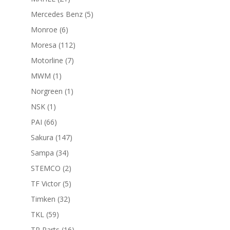
productos
5
Mercedes Benz
5
productos
6
Monroe
6
productos
112
Moresa
112
productos
7
Motorline
7
productos
1
MWM
1
producto
1
Norgreen
1
producto
1
NSK
1
producto
66
PAI
66
productos
147
Sakura
147
productos
34
Sampa
34
productos
2
STEMCO
2
productos
5
TF Victor
5
productos
32
Timken
32
productos
59
TKL
59
productos
16
TR Parts
16