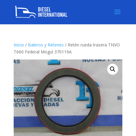
Inicio
/
Baleros y Retenes
/ Retén rueda trasera TNVO
T660 Federal Mogul 370119A