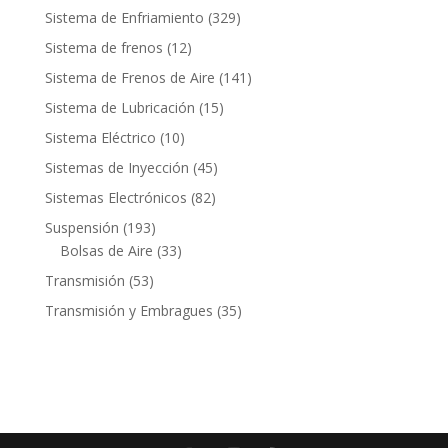
productos
329
Sistema de Enfriamiento
329
productos
12
Sistema de frenos
12
productos
141
Sistema de Frenos de Aire
141
productos
15
Sistema de Lubricación
15
productos
10
Sistema Eléctrico
10
productos
45
Sistemas de Inyección
45
productos
82
Sistemas Electrónicos
82
productos
193
Suspensión
193
productos
33
Bolsas de Aire
33
productos
53
Transmisión
53
productos
35
Transmisión y Embragues
35
productos
Contacto