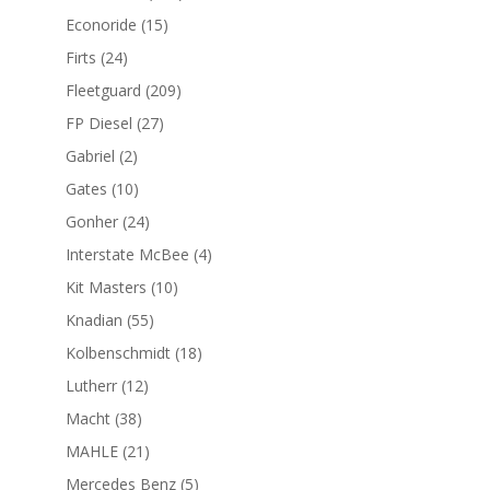
productos
15
Econoride
15
productos
24
Firts
24
productos
209
Fleetguard
209
productos
27
FP Diesel
27
productos
2
Gabriel
2
productos
10
Gates
10
productos
24
Gonher
24
productos
4
Interstate McBee
4
productos
10
Kit Masters
10
productos
55
Knadian
55
productos
18
Kolbenschmidt
18
productos
12
Lutherr
12
productos
38
Macht
38
productos
21
MAHLE
21
productos
5
Mercedes Benz
5