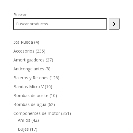
Buscar
4
5ta Rueda
4
productos
235
Accesorios
235
productos
27
Amortiguadores
27
productos
8
Anticongelantes
8
productos
126
Baleros y Retenes
126
productos
10
Bandas Micro V
10
productos
10
Bombas de aceite
10
productos
62
Bombas de agua
62
productos
351
Componentes de motor
351
42
productos
Anillos
42
productos
17
Bujes
17