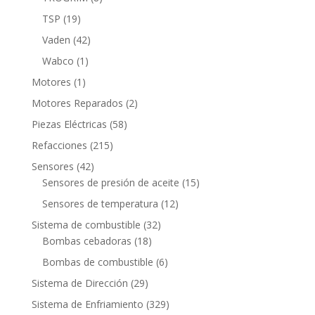
productos
19
TSP
19
productos
42
Vaden
42
productos
1
Wabco
1
producto
1
Motores
1
producto
2
Motores Reparados
2
productos
58
Piezas Eléctricas
58
productos
215
Refacciones
215
productos
42
Sensores
42
productos
15
Sensores de presión de aceite
15
productos
12
Sensores de temperatura
12
productos
32
Sistema de combustible
32
18
productos
Bombas cebadoras
18
productos
6
Bombas de combustible
6
productos
29
Sistema de Dirección
29
productos
329
Sistema de Enfriamiento
329