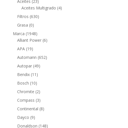
23
productos
Aceites
23
productos
4
Aceites Multigrado
4
productos
630
Filtros
630
productos
0
Grasa
0
productos
1948
Marca
1948
productos
6
Alliant Power
6
productos
19
APA
19
productos
652
Automann
652
productos
49
Autopar
49
productos
11
Bendix
11
productos
10
Bosch
10
productos
2
Chromite
2
productos
3
Compass
3
productos
8
Continental
8
productos
9
Dayco
9
productos
148
Donaldson
148