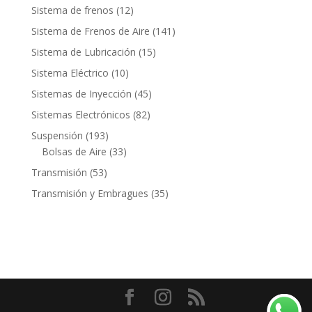
productos
12
Sistema de frenos
12
productos
141
Sistema de Frenos de Aire
141
productos
15
Sistema de Lubricación
15
productos
10
Sistema Eléctrico
10
productos
45
Sistemas de Inyección
45
productos
82
Sistemas Electrónicos
82
productos
193
Suspensión
193
productos
33
Bolsas de Aire
33
productos
53
Transmisión
53
productos
35
Transmisión y Embragues
35
productos
Contacto