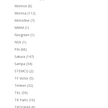
productos
6
Monroe
6
productos
112
Moresa
112
productos
7
Motorline
7
productos
1
MWM
1
producto
1
Norgreen
1
producto
1
NSK
1
producto
66
PAI
66
productos
147
Sakura
147
productos
34
Sampa
34
productos
2
STEMCO
2
productos
5
TF Victor
5
productos
32
Timken
32
productos
59
TKL
59
productos
16
TR Parts
16
productos
8
TROGRIM
8