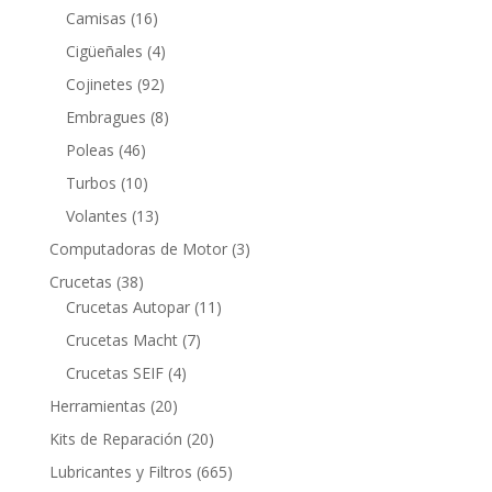
productos
16
Camisas
16
productos
4
Cigüeñales
4
productos
92
Cojinetes
92
productos
8
Embragues
8
productos
46
Poleas
46
productos
10
Turbos
10
productos
13
Volantes
13
productos
3
Computadoras de Motor
3
productos
38
Crucetas
38
productos
11
Crucetas Autopar
11
productos
7
Crucetas Macht
7
productos
4
Crucetas SEIF
4
productos
20
Herramientas
20
productos
20
Kits de Reparación
20
productos
665
Lubricantes y Filtros
665