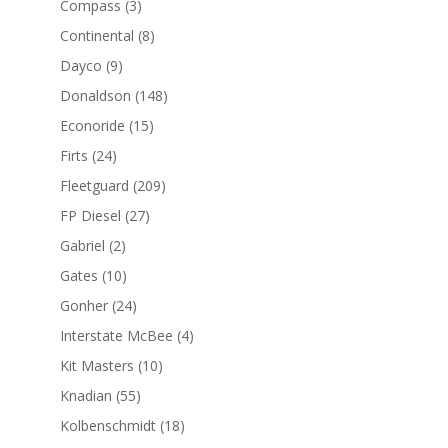
3
Compass
3
productos
8
Continental
8
productos
9
Dayco
9
productos
148
Donaldson
148
productos
15
Econoride
15
productos
24
Firts
24
productos
209
Fleetguard
209
productos
27
FP Diesel
27
productos
2
Gabriel
2
productos
10
Gates
10
productos
24
Gonher
24
productos
4
Interstate McBee
4
productos
10
Kit Masters
10
productos
55
Knadian
55
productos
18
Kolbenschmidt
18
productos