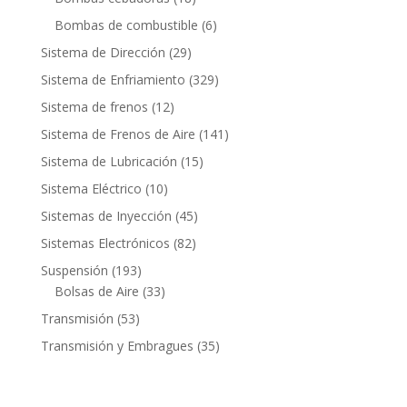
productos
6
Bombas de combustible
6
productos
29
Sistema de Dirección
29
productos
329
Sistema de Enfriamiento
329
productos
12
Sistema de frenos
12
productos
141
Sistema de Frenos de Aire
141
productos
15
Sistema de Lubricación
15
productos
10
Sistema Eléctrico
10
productos
45
Sistemas de Inyección
45
productos
82
Sistemas Electrónicos
82
productos
193
Suspensión
193
productos
33
Bolsas de Aire
33
productos
53
Transmisión
53
productos
35
Transmisión y Embragues
35
productos
Contacto