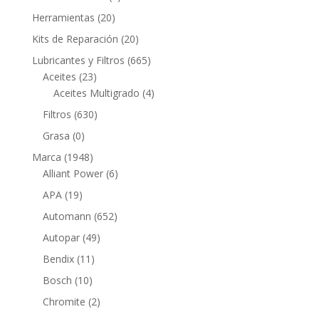
productos
20
Herramientas
20
productos
20
Kits de Reparación
20
productos
665
Lubricantes y Filtros
665
23
productos
Aceites
23
productos
4
Aceites Multigrado
4
productos
630
Filtros
630
productos
0
Grasa
0
productos
1948
Marca
1948
productos
6
Alliant Power
6
productos
19
APA
19
productos
652
Automann
652
productos
49
Autopar
49
productos
11
Bendix
11
productos
10
Bosch
10
productos
2
Chromite
2
productos