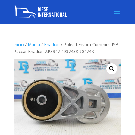
Inicio
/
Marca
/
Knadian
/ Polea tensora Cummins ISB
Paccar Knadian AP3347 4937433 90474K