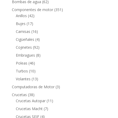
62
Bombas de agua
62
productos
351
Componentes de motor
351
42
productos
Anillos
42
productos
17
Bujes
17
productos
16
Camisas
16
productos
4
Cigüeñales
4
productos
92
Cojinetes
92
productos
8
Embragues
8
productos
46
Poleas
46
productos
10
Turbos
10
productos
13
Volantes
13
productos
3
Computadoras de Motor
3
productos
38
Crucetas
38
productos
11
Crucetas Autopar
11
productos
7
Crucetas Macht
7
productos
4
Crucetas SEIF
4