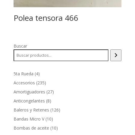
Polea tensora 466
Buscar
4
5ta Rueda
4
productos
235
Accesorios
235
productos
27
Amortiguadores
27
productos
8
Anticongelantes
8
productos
126
Baleros y Retenes
126
productos
10
Bandas Micro V
10
productos
10
Bombas de aceite
10
productos