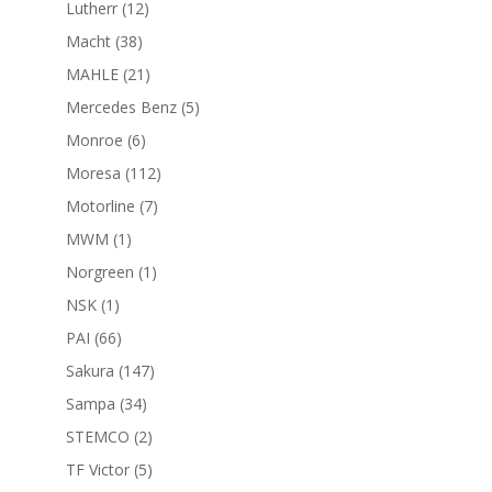
12
Lutherr
12
productos
38
Macht
38
productos
21
MAHLE
21
productos
5
Mercedes Benz
5
productos
6
Monroe
6
productos
112
Moresa
112
productos
7
Motorline
7
productos
1
MWM
1
producto
1
Norgreen
1
producto
1
NSK
1
producto
66
PAI
66
productos
147
Sakura
147
productos
34
Sampa
34
productos
2
STEMCO
2
productos
5
TF Victor
5