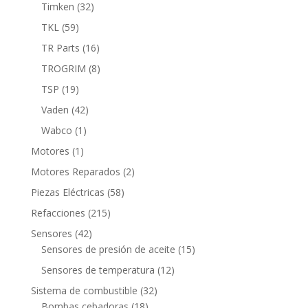
productos
32
Timken
32
productos
59
TKL
59
productos
16
TR Parts
16
productos
8
TROGRIM
8
productos
19
TSP
19
productos
42
Vaden
42
productos
1
Wabco
1
producto
1
Motores
1
producto
2
Motores Reparados
2
productos
58
Piezas Eléctricas
58
productos
215
Refacciones
215
productos
42
Sensores
42
productos
15
Sensores de presión de aceite
15
productos
12
Sensores de temperatura
12
productos
32
Sistema de combustible
32
18
productos
Bombas cebadoras
18