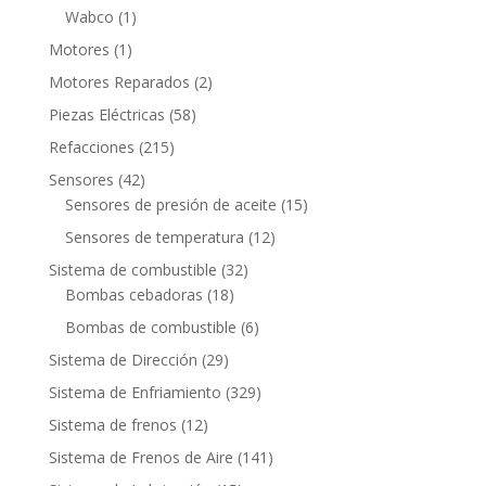
productos
1
Wabco
1
producto
1
Motores
1
producto
2
Motores Reparados
2
productos
58
Piezas Eléctricas
58
productos
215
Refacciones
215
productos
42
Sensores
42
productos
15
Sensores de presión de aceite
15
productos
12
Sensores de temperatura
12
productos
32
Sistema de combustible
32
18
productos
Bombas cebadoras
18
productos
6
Bombas de combustible
6
productos
29
Sistema de Dirección
29
productos
329
Sistema de Enfriamiento
329
productos
12
Sistema de frenos
12
productos
141
Sistema de Frenos de Aire
141
productos