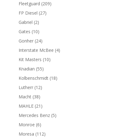
productos
209
Fleetguard
209
productos
27
FP Diesel
27
productos
2
Gabriel
2
productos
10
Gates
10
productos
24
Gonher
24
productos
4
Interstate McBee
4
productos
10
Kit Masters
10
productos
55
Knadian
55
productos
18
Kolbenschmidt
18
productos
12
Lutherr
12
productos
38
Macht
38
productos
21
MAHLE
21
productos
5
Mercedes Benz
5
productos
6
Monroe
6
productos
112
Moresa
112