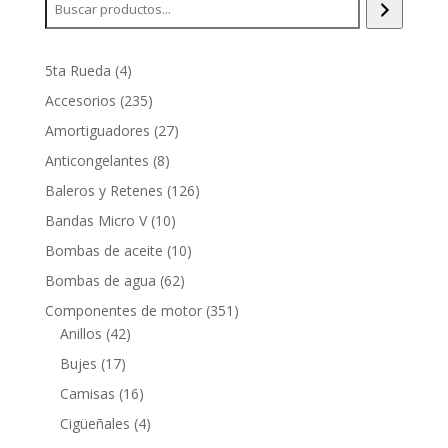
4
5ta Rueda
4
productos
235
Accesorios
235
productos
27
Amortiguadores
27
productos
8
Anticongelantes
8
productos
126
Baleros y Retenes
126
productos
10
Bandas Micro V
10
productos
10
Bombas de aceite
10
productos
62
Bombas de agua
62
productos
351
Componentes de motor
351
42
productos
Anillos
42
productos
17
Bujes
17
productos
16
Camisas
16
productos
4
Cigüeñales
4
productos