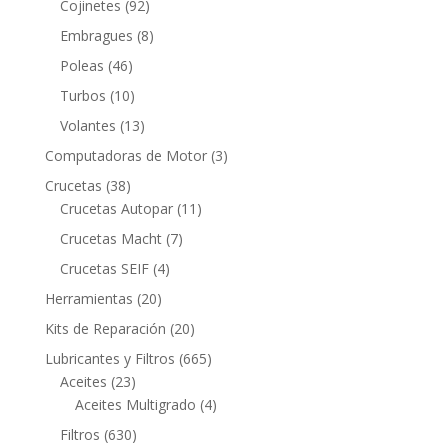
92
Cojinetes
92
productos
8
Embragues
8
productos
46
Poleas
46
productos
10
Turbos
10
productos
13
Volantes
13
productos
3
Computadoras de Motor
3
productos
38
Crucetas
38
productos
11
Crucetas Autopar
11
productos
7
Crucetas Macht
7
productos
4
Crucetas SEIF
4
productos
20
Herramientas
20
productos
20
Kits de Reparación
20
productos
665
Lubricantes y Filtros
665
23
productos
Aceites
23
productos
4
Aceites Multigrado
4
productos
630
Filtros
630