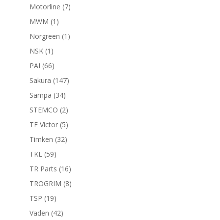
productos
7
Motorline
7
productos
1
MWM
1
producto
1
Norgreen
1
producto
1
NSK
1
producto
66
PAI
66
productos
147
Sakura
147
productos
34
Sampa
34
productos
2
STEMCO
2
productos
5
TF Victor
5
productos
32
Timken
32
productos
59
TKL
59
productos
16
TR Parts
16
productos
8
TROGRIM
8
productos
19
TSP
19
productos
42
Vaden
42