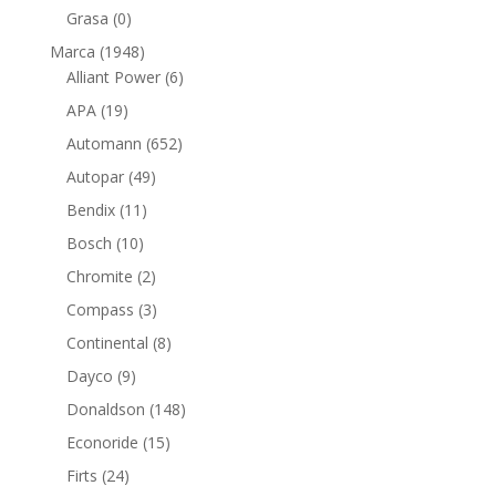
productos
0
Grasa
0
productos
1948
Marca
1948
productos
6
Alliant Power
6
productos
19
APA
19
productos
652
Automann
652
productos
49
Autopar
49
productos
11
Bendix
11
productos
10
Bosch
10
productos
2
Chromite
2
productos
3
Compass
3
productos
8
Continental
8
productos
9
Dayco
9
productos
148
Donaldson
148
productos
15
Econoride
15
productos
24
Firts
24