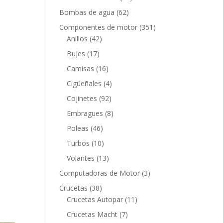
productos
62
Bombas de agua
62
productos
351
Componentes de motor
351
42
productos
Anillos
42
productos
17
Bujes
17
productos
16
Camisas
16
productos
4
Cigüeñales
4
productos
92
Cojinetes
92
productos
8
Embragues
8
productos
46
Poleas
46
productos
10
Turbos
10
productos
13
Volantes
13
productos
3
Computadoras de Motor
3
productos
38
Crucetas
38
productos
11
Crucetas Autopar
11
productos
7
Crucetas Macht
7