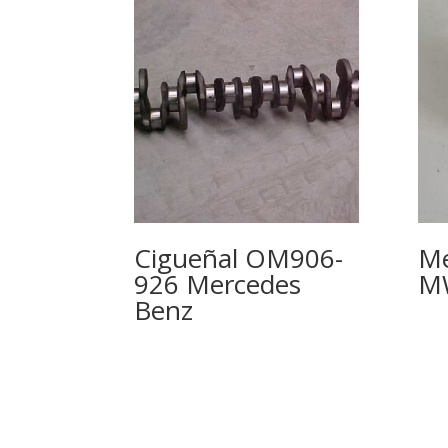
Cigueñal OM906-
Me
926 Mercedes
M
Benz