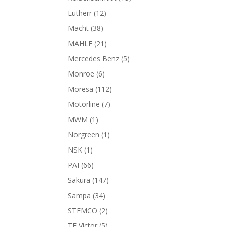
productos
12
Lutherr
12
productos
38
Macht
38
productos
21
MAHLE
21
productos
5
Mercedes Benz
5
productos
6
Monroe
6
productos
112
Moresa
112
productos
7
Motorline
7
productos
1
MWM
1
producto
1
Norgreen
1
producto
1
NSK
1
producto
66
PAI
66
productos
147
Sakura
147
productos
34
Sampa
34
productos
2
STEMCO
2
productos
5
TF Victor
5