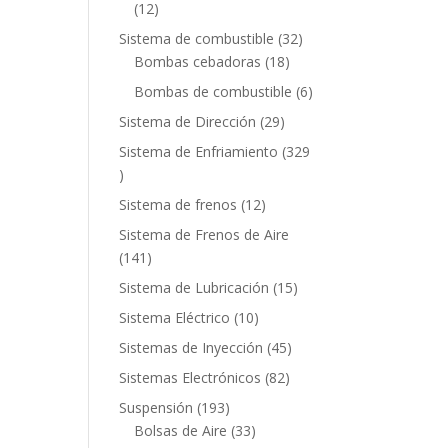
12
12
productos
32
Sistema de combustible
32
18
productos
Bombas cebadoras
18
productos
6
Bombas de combustible
6
productos
29
Sistema de Dirección
29
productos
Sistema de Enfriamiento
329
329
productos
12
Sistema de frenos
12
productos
Sistema de Frenos de Aire
141
141
productos
15
Sistema de Lubricación
15
productos
10
Sistema Eléctrico
10
productos
45
Sistemas de Inyección
45
productos
82
Sistemas Electrónicos
82
productos
193
Suspensión
193
productos
33
Bolsas de Aire
33