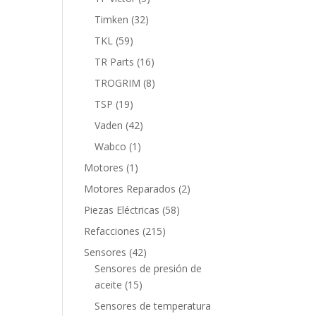
productos
32
Timken
32
productos
59
TKL
59
productos
16
TR Parts
16
productos
8
TROGRIM
8
productos
19
TSP
19
productos
42
Vaden
42
productos
1
Wabco
1
producto
1
Motores
1
producto
2
Motores Reparados
2
productos
58
Piezas Eléctricas
58
productos
215
Refacciones
215
productos
42
Sensores
42
productos
Sensores de presión de
15
aceite
15
productos
Sensores de temperatura