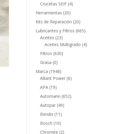
productos
4
Crucetas SEIF
4
productos
20
Herramientas
20
productos
20
Kits de Reparación
20
productos
665
Lubricantes y Filtros
665
23
productos
Aceites
23
productos
4
Aceites Multigrado
4
productos
630
Filtros
630
productos
0
Grasa
0
productos
1948
Marca
1948
productos
6
Alliant Power
6
productos
19
APA
19
productos
652
Automann
652
productos
49
Autopar
49
productos
11
Bendix
11
productos
10
Bosch
10
productos
2
Chromite
2