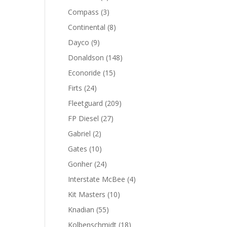
productos
3
Compass
3
productos
8
Continental
8
productos
9
Dayco
9
productos
148
Donaldson
148
productos
15
Econoride
15
productos
24
Firts
24
productos
209
Fleetguard
209
productos
27
FP Diesel
27
productos
2
Gabriel
2
productos
10
Gates
10
productos
24
Gonher
24
productos
4
Interstate McBee
4
productos
10
Kit Masters
10
productos
55
Knadian
55
productos
18
Kolbenschmidt
18