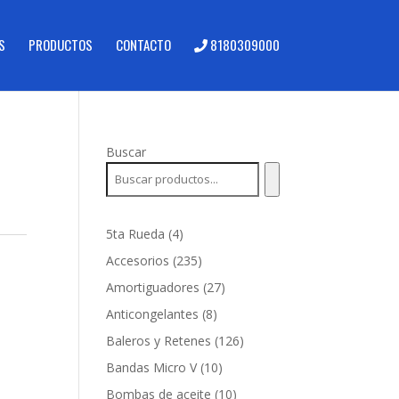
S
PRODUCTOS
CONTACTO
8180309000
Buscar
4
5ta Rueda
4
productos
235
Accesorios
235
productos
27
Amortiguadores
27
productos
8
Anticongelantes
8
productos
126
Baleros y Retenes
126
productos
10
Bandas Micro V
10
productos
10
Bombas de aceite
10