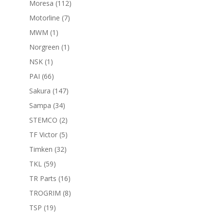
112
Moresa
112
productos
7
Motorline
7
productos
1
MWM
1
producto
1
Norgreen
1
producto
1
NSK
1
producto
66
PAI
66
productos
147
Sakura
147
productos
34
Sampa
34
productos
2
STEMCO
2
productos
5
TF Victor
5
productos
32
Timken
32
productos
59
TKL
59
productos
16
TR Parts
16
productos
8
TROGRIM
8
productos
19
TSP
19