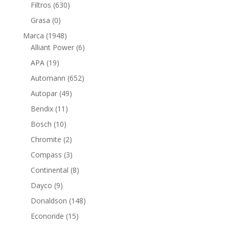
productos
630
Filtros
630
productos
0
Grasa
0
productos
1948
Marca
1948
productos
6
Alliant Power
6
productos
19
APA
19
productos
652
Automann
652
productos
49
Autopar
49
productos
11
Bendix
11
productos
10
Bosch
10
productos
2
Chromite
2
productos
3
Compass
3
productos
8
Continental
8
productos
9
Dayco
9
productos
148
Donaldson
148
productos
15
Econoride
15
productos