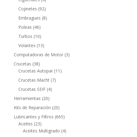
productos
92
Cojinetes
92
productos
8
Embragues
8
productos
46
Poleas
46
productos
10
Turbos
10
productos
13
Volantes
13
productos
3
Computadoras de Motor
3
productos
38
Crucetas
38
productos
11
Crucetas Autopar
11
productos
7
Crucetas Macht
7
productos
4
Crucetas SEIF
4
productos
20
Herramientas
20
productos
20
Kits de Reparación
20
productos
665
Lubricantes y Filtros
665
23
productos
Aceites
23
productos
4
Aceites Multigrado
4