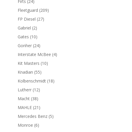
24
Firts
24
productos
209
Fleetguard
209
productos
27
FP Diesel
27
productos
2
Gabriel
2
productos
10
Gates
10
productos
24
Gonher
24
productos
4
Interstate McBee
4
productos
10
Kit Masters
10
productos
55
Knadian
55
productos
18
Kolbenschmidt
18
productos
12
Lutherr
12
productos
38
Macht
38
productos
21
MAHLE
21
productos
5
Mercedes Benz
5
productos
6
Monroe
6
productos