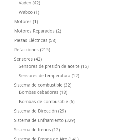
productos
42
Vaden
42
productos
1
Wabco
1
producto
1
Motores
1
producto
2
Motores Reparados
2
productos
58
Piezas Eléctricas
58
productos
215
Refacciones
215
productos
42
Sensores
42
productos
15
Sensores de presión de aceite
15
productos
12
Sensores de temperatura
12
productos
32
Sistema de combustible
32
18
productos
Bombas cebadoras
18
productos
6
Bombas de combustible
6
productos
29
Sistema de Dirección
29
productos
329
Sistema de Enfriamiento
329
productos
12
Sistema de frenos
12
productos
141
Sistema de Frenos de Aire
141