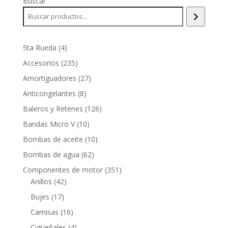
Buscar
4
5ta Rueda
4
productos
235
Accesorios
235
productos
27
Amortiguadores
27
productos
8
Anticongelantes
8
productos
126
Baleros y Retenes
126
productos
10
Bandas Micro V
10
productos
10
Bombas de aceite
10
productos
62
Bombas de agua
62
productos
351
Componentes de motor
351
42
productos
Anillos
42
productos
17
Bujes
17
productos
16
Camisas
16
productos
4
Cigüeñales
4