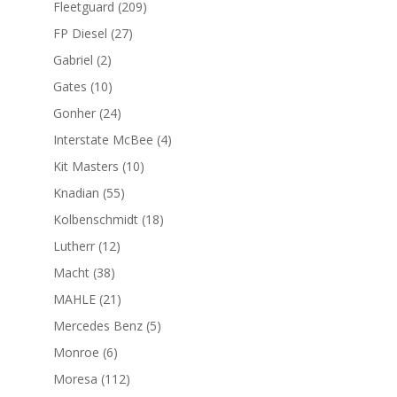
209
Fleetguard
209
productos
27
FP Diesel
27
productos
2
Gabriel
2
productos
10
Gates
10
productos
24
Gonher
24
productos
4
Interstate McBee
4
productos
10
Kit Masters
10
productos
55
Knadian
55
productos
18
Kolbenschmidt
18
productos
12
Lutherr
12
productos
38
Macht
38
productos
21
MAHLE
21
productos
5
Mercedes Benz
5
productos
6
Monroe
6
productos
112
Moresa
112