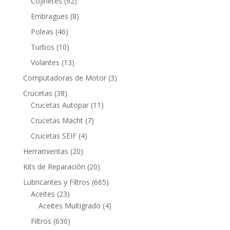
92
Cojinetes
92
productos
8
Embragues
8
productos
46
Poleas
46
productos
10
Turbos
10
productos
13
Volantes
13
productos
3
Computadoras de Motor
3
productos
38
Crucetas
38
productos
11
Crucetas Autopar
11
productos
7
Crucetas Macht
7
productos
4
Crucetas SEIF
4
productos
20
Herramientas
20
productos
20
Kits de Reparación
20
productos
665
Lubricantes y Filtros
665
23
productos
Aceites
23
productos
4
Aceites Multigrado
4
productos
630
Filtros
630