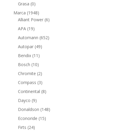
productos
0
Grasa
0
productos
1948
Marca
1948
productos
6
Alliant Power
6
productos
19
APA
19
productos
652
Automann
652
productos
49
Autopar
49
productos
11
Bendix
11
productos
10
Bosch
10
productos
2
Chromite
2
productos
3
Compass
3
productos
8
Continental
8
productos
9
Dayco
9
productos
148
Donaldson
148
productos
15
Econoride
15
productos
24
Firts
24
productos