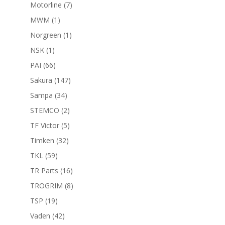
productos
7
Motorline
7
productos
1
MWM
1
producto
1
Norgreen
1
producto
1
NSK
1
producto
66
PAI
66
productos
147
Sakura
147
productos
34
Sampa
34
productos
2
STEMCO
2
productos
5
TF Victor
5
productos
32
Timken
32
productos
59
TKL
59
productos
16
TR Parts
16
productos
8
TROGRIM
8
productos
19
TSP
19
productos
42
Vaden
42