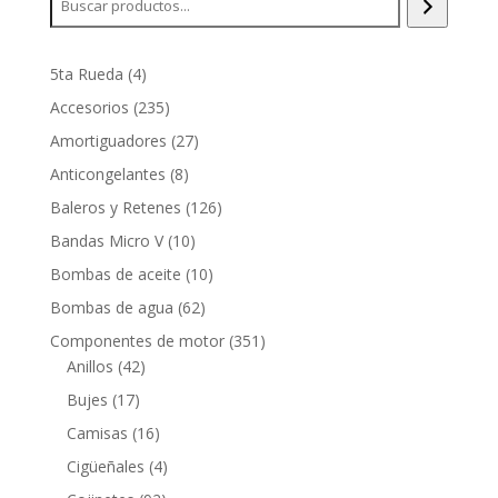
4
5ta Rueda
4
productos
235
Accesorios
235
productos
27
Amortiguadores
27
productos
8
Anticongelantes
8
productos
126
Baleros y Retenes
126
productos
10
Bandas Micro V
10
productos
10
Bombas de aceite
10
productos
62
Bombas de agua
62
productos
351
Componentes de motor
351
42
productos
Anillos
42
productos
17
Bujes
17
productos
16
Camisas
16
productos
4
Cigüeñales
4
productos