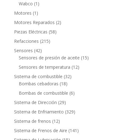
productos
1
Wabco
1
producto
1
Motores
1
producto
2
Motores Reparados
2
productos
58
Piezas Eléctricas
58
productos
215
Refacciones
215
productos
42
Sensores
42
productos
15
Sensores de presión de aceite
15
productos
12
Sensores de temperatura
12
productos
32
Sistema de combustible
32
18
productos
Bombas cebadoras
18
productos
6
Bombas de combustible
6
productos
29
Sistema de Dirección
29
productos
329
Sistema de Enfriamiento
329
productos
12
Sistema de frenos
12
productos
141
Sistema de Frenos de Aire
141
productos
15
Sistema de Lubricación
15