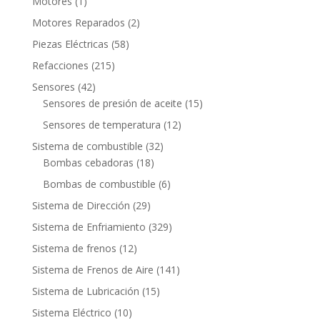
1
Motores
1
producto
2
Motores Reparados
2
productos
58
Piezas Eléctricas
58
productos
215
Refacciones
215
productos
42
Sensores
42
productos
15
Sensores de presión de aceite
15
productos
12
Sensores de temperatura
12
productos
32
Sistema de combustible
32
18
productos
Bombas cebadoras
18
productos
6
Bombas de combustible
6
productos
29
Sistema de Dirección
29
productos
329
Sistema de Enfriamiento
329
productos
12
Sistema de frenos
12
productos
141
Sistema de Frenos de Aire
141
productos
15
Sistema de Lubricación
15
productos
10
Sistema Eléctrico
10