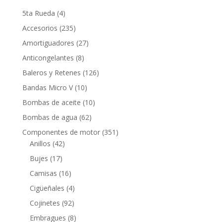
4
5ta Rueda
4
productos
235
Accesorios
235
productos
27
Amortiguadores
27
productos
8
Anticongelantes
8
productos
126
Baleros y Retenes
126
productos
10
Bandas Micro V
10
productos
10
Bombas de aceite
10
productos
62
Bombas de agua
62
productos
351
Componentes de motor
351
42
productos
Anillos
42
productos
17
Bujes
17
productos
16
Camisas
16
productos
4
Cigüeñales
4
productos
92
Cojinetes
92
productos
8
Embragues
8