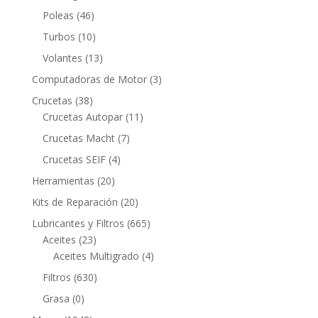
productos
46
Poleas
46
productos
10
Turbos
10
productos
13
Volantes
13
productos
3
Computadoras de Motor
3
productos
38
Crucetas
38
productos
11
Crucetas Autopar
11
productos
7
Crucetas Macht
7
productos
4
Crucetas SEIF
4
productos
20
Herramientas
20
productos
20
Kits de Reparación
20
productos
665
Lubricantes y Filtros
665
23
productos
Aceites
23
productos
4
Aceites Multigrado
4
productos
630
Filtros
630
productos
0
Grasa
0
productos