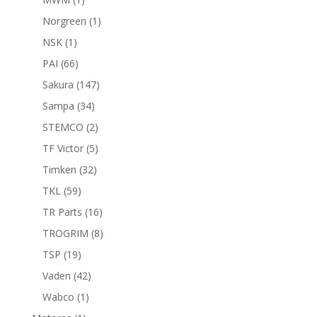
producto
1
Norgreen
1
producto
1
NSK
1
producto
66
PAI
66
productos
147
Sakura
147
productos
34
Sampa
34
productos
2
STEMCO
2
productos
5
TF Victor
5
productos
32
Timken
32
productos
59
TKL
59
productos
16
TR Parts
16
productos
8
TROGRIM
8
productos
19
TSP
19
productos
42
Vaden
42
productos
1
Wabco
1
producto