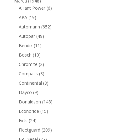
1948
Marca
1948
productos
6
Alliant Power
6
productos
19
APA
19
productos
652
Automann
652
productos
49
Autopar
49
productos
11
Bendix
11
productos
10
Bosch
10
productos
2
Chromite
2
productos
3
Compass
3
productos
8
Continental
8
productos
9
Dayco
9
productos
148
Donaldson
148
productos
15
Econoride
15
productos
24
Firts
24
productos
209
Fleetguard
209
productos
27
FP Diesel
27