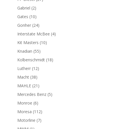
productos
2
Gabriel
2
productos
10
Gates
10
productos
24
Gonher
24
productos
4
Interstate McBee
4
productos
10
Kit Masters
10
productos
55
Knadian
55
productos
18
Kolbenschmidt
18
productos
12
Lutherr
12
productos
38
Macht
38
productos
21
MAHLE
21
productos
5
Mercedes Benz
5
productos
6
Monroe
6
productos
112
Moresa
112
productos
7
Motorline
7
productos
1
MWM
1