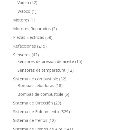
productos
42
Vaden
42
productos
1
Wabco
1
producto
1
Motores
1
producto
2
Motores Reparados
2
productos
58
Piezas Eléctricas
58
productos
215
Refacciones
215
productos
42
Sensores
42
productos
15
Sensores de presión de aceite
15
productos
12
Sensores de temperatura
12
productos
32
Sistema de combustible
32
18
productos
Bombas cebadoras
18
productos
6
Bombas de combustible
6
productos
29
Sistema de Dirección
29
productos
329
Sistema de Enfriamiento
329
productos
12
Sistema de frenos
12
productos
141
Sistema de Frenos de Aire
141