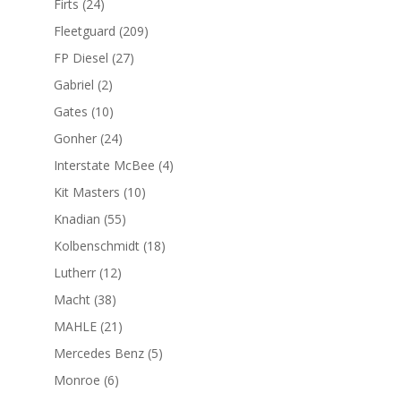
24
Firts
24
productos
209
Fleetguard
209
productos
27
FP Diesel
27
productos
2
Gabriel
2
productos
10
Gates
10
productos
24
Gonher
24
productos
4
Interstate McBee
4
productos
10
Kit Masters
10
productos
55
Knadian
55
productos
18
Kolbenschmidt
18
productos
12
Lutherr
12
productos
38
Macht
38
productos
21
MAHLE
21
productos
5
Mercedes Benz
5
productos
6
Monroe
6
productos