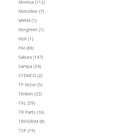
112
Moresa
112
productos
7
Motorline
7
productos
1
MWM
1
producto
1
Norgreen
1
producto
1
NSK
1
producto
66
PAI
66
productos
147
Sakura
147
productos
34
Sampa
34
productos
2
STEMCO
2
productos
5
TF Victor
5
productos
32
Timken
32
productos
59
TKL
59
productos
16
TR Parts
16
productos
8
TROGRIM
8
productos
19
TSP
19