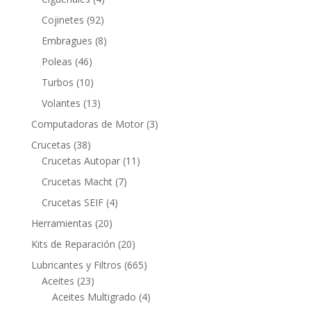
productos
92
Cojinetes
92
productos
8
Embragues
8
productos
46
Poleas
46
productos
10
Turbos
10
productos
13
Volantes
13
productos
3
Computadoras de Motor
3
productos
38
Crucetas
38
productos
11
Crucetas Autopar
11
productos
7
Crucetas Macht
7
productos
4
Crucetas SEIF
4
productos
20
Herramientas
20
productos
20
Kits de Reparación
20
productos
665
Lubricantes y Filtros
665
23
productos
Aceites
23
productos
4
Aceites Multigrado
4