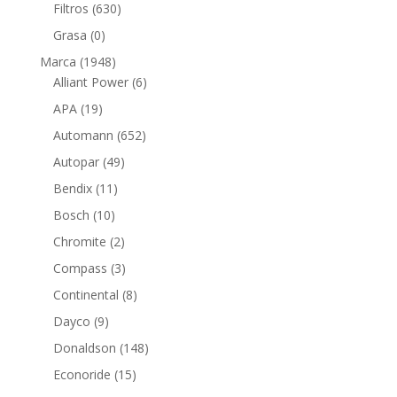
productos
630
Filtros
630
productos
0
Grasa
0
productos
1948
Marca
1948
productos
6
Alliant Power
6
productos
19
APA
19
productos
652
Automann
652
productos
49
Autopar
49
productos
11
Bendix
11
productos
10
Bosch
10
productos
2
Chromite
2
productos
3
Compass
3
productos
8
Continental
8
productos
9
Dayco
9
productos
148
Donaldson
148
productos
15
Econoride
15
productos