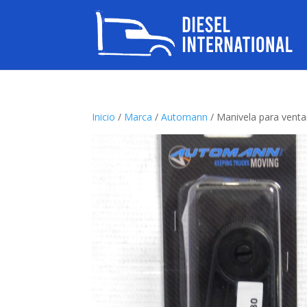
Inicio
/
Marca
/
Automann
/ Manivela para ven