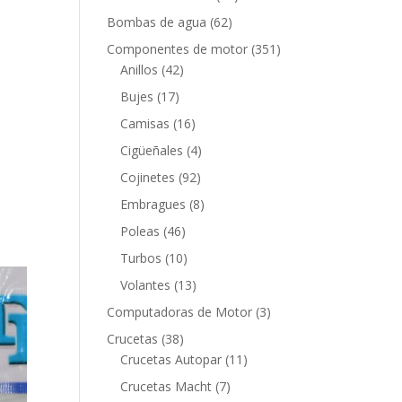
productos
62
Bombas de agua
62
productos
351
Componentes de motor
351
42
productos
Anillos
42
productos
17
Bujes
17
productos
16
Camisas
16
productos
4
Cigüeñales
4
productos
92
Cojinetes
92
productos
8
Embragues
8
productos
46
Poleas
46
productos
10
Turbos
10
productos
13
Volantes
13
productos
3
Computadoras de Motor
3
productos
38
Crucetas
38
productos
11
Crucetas Autopar
11
productos
7
Crucetas Macht
7