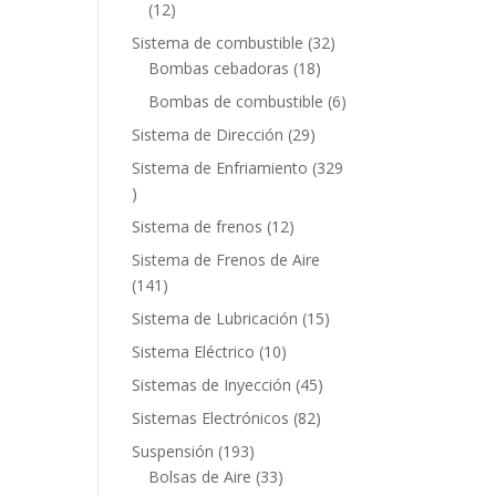
12
12
productos
32
Sistema de combustible
32
18
productos
Bombas cebadoras
18
productos
6
Bombas de combustible
6
productos
29
Sistema de Dirección
29
productos
Sistema de Enfriamiento
329
329
productos
12
Sistema de frenos
12
productos
Sistema de Frenos de Aire
141
141
productos
15
Sistema de Lubricación
15
productos
10
Sistema Eléctrico
10
productos
45
Sistemas de Inyección
45
productos
82
Sistemas Electrónicos
82
productos
193
Suspensión
193
productos
33
Bolsas de Aire
33