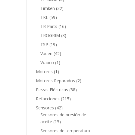
productos
32
Timken
32
productos
59
TKL
59
productos
16
TR Parts
16
productos
8
TROGRIM
8
productos
19
TSP
19
productos
42
Vaden
42
productos
1
Wabco
1
producto
1
Motores
1
producto
2
Motores Reparados
2
productos
58
Piezas Eléctricas
58
productos
215
Refacciones
215
productos
42
Sensores
42
productos
Sensores de presión de
15
aceite
15
productos
Sensores de temperatura