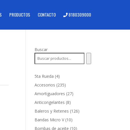
S
PRODUCTOS
CONTACTO
8180309000
Buscar
4
5ta Rueda
4
productos
235
Accesorios
235
productos
27
Amortiguadores
27
productos
8
Anticongelantes
8
productos
126
Baleros y Retenes
126
productos
10
Bandas Micro V
10
productos
10
Bombas de aceite
10