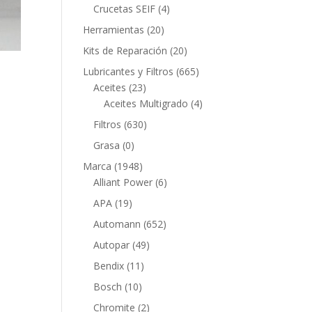
productos
4
Crucetas SEIF
4
productos
20
Herramientas
20
productos
20
Kits de Reparación
20
productos
665
Lubricantes y Filtros
665
23
productos
Aceites
23
productos
4
Aceites Multigrado
4
productos
630
Filtros
630
productos
0
Grasa
0
productos
1948
Marca
1948
productos
6
Alliant Power
6
productos
19
APA
19
productos
652
Automann
652
productos
49
Autopar
49
productos
11
Bendix
11
productos
10
Bosch
10
productos
2
Chromite
2