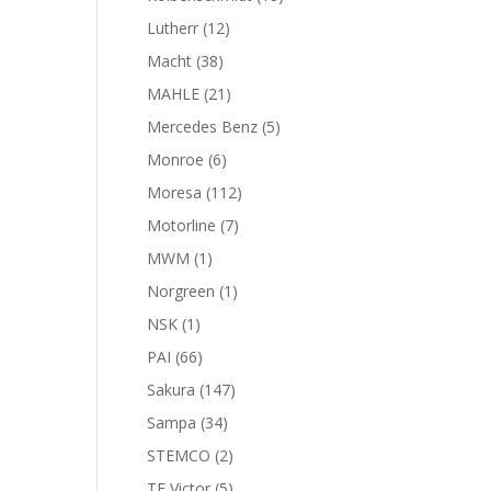
productos
12
Lutherr
12
productos
38
Macht
38
productos
21
MAHLE
21
productos
5
Mercedes Benz
5
productos
6
Monroe
6
productos
112
Moresa
112
productos
7
Motorline
7
productos
1
MWM
1
producto
1
Norgreen
1
producto
1
NSK
1
producto
66
PAI
66
productos
147
Sakura
147
productos
34
Sampa
34
productos
2
STEMCO
2
productos
5
TF Victor
5