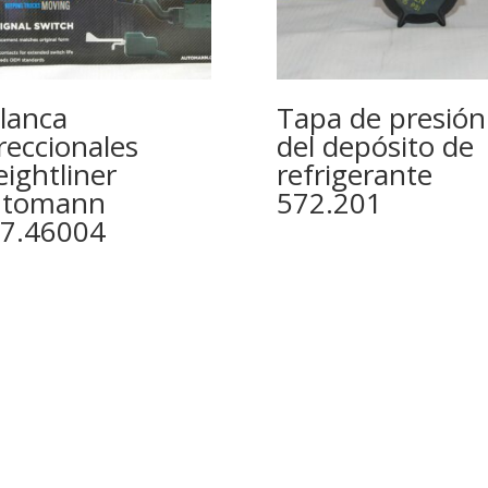
lanca
Tapa de presión
reccionales
del depósito de
eightliner
refrigerante
utomann
572.201
7.46004