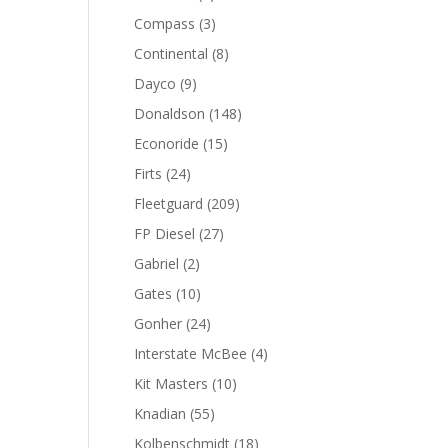
productos
3
Compass
3
productos
8
Continental
8
productos
9
Dayco
9
productos
148
Donaldson
148
productos
15
Econoride
15
productos
24
Firts
24
productos
209
Fleetguard
209
productos
27
FP Diesel
27
productos
2
Gabriel
2
productos
10
Gates
10
productos
24
Gonher
24
productos
4
Interstate McBee
4
productos
10
Kit Masters
10
productos
55
Knadian
55
productos
18
Kolbenschmidt
18