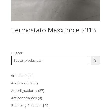
Termostato Maxxforce I-313
Buscar
4
5ta Rueda
4
productos
235
Accesorios
235
productos
27
Amortiguadores
27
productos
8
Anticongelantes
8
productos
126
Baleros y Retenes
126
productos