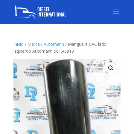
Inicio
/
Marca
/
Automann
/ Manguera CAC lado
izquierdo Automann 561.46813