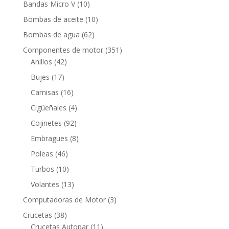
10
Bandas Micro V
10
productos
10
Bombas de aceite
10
productos
62
Bombas de agua
62
productos
351
Componentes de motor
351
42
productos
Anillos
42
productos
17
Bujes
17
productos
16
Camisas
16
productos
4
Cigüeñales
4
productos
92
Cojinetes
92
productos
8
Embragues
8
productos
46
Poleas
46
productos
10
Turbos
10
productos
13
Volantes
13
productos
3
Computadoras de Motor
3
productos
38
Crucetas
38
productos
11
Crucetas Autopar
11