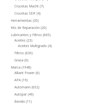
productos
7
Crucetas Macht
7
productos
4
Crucetas SEIF
4
productos
20
Herramientas
20
productos
20
Kits de Reparación
20
productos
665
Lubricantes y Filtros
665
23
productos
Aceites
23
productos
4
Aceites Multigrado
4
productos
630
Filtros
630
productos
0
Grasa
0
productos
1948
Marca
1948
productos
6
Alliant Power
6
productos
19
APA
19
productos
652
Automann
652
productos
49
Autopar
49
productos
11
Bendix
11
productos