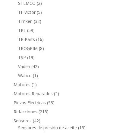
productos
2
STEMCO
2
productos
5
TF Victor
5
productos
32
Timken
32
productos
59
TKL
59
productos
16
TR Parts
16
productos
8
TROGRIM
8
productos
19
TSP
19
productos
42
Vaden
42
productos
1
Wabco
1
producto
1
Motores
1
producto
2
Motores Reparados
2
productos
58
Piezas Eléctricas
58
productos
215
Refacciones
215
productos
42
Sensores
42
productos
15
Sensores de presión de aceite
15
productos