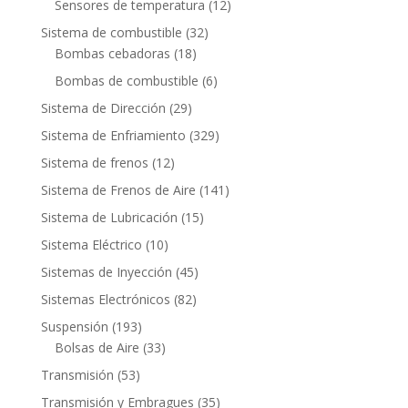
12
Sensores de temperatura
12
productos
32
Sistema de combustible
32
18
productos
Bombas cebadoras
18
productos
6
Bombas de combustible
6
productos
29
Sistema de Dirección
29
productos
329
Sistema de Enfriamiento
329
productos
12
Sistema de frenos
12
productos
141
Sistema de Frenos de Aire
141
productos
15
Sistema de Lubricación
15
productos
10
Sistema Eléctrico
10
productos
45
Sistemas de Inyección
45
productos
82
Sistemas Electrónicos
82
productos
193
Suspensión
193
productos
33
Bolsas de Aire
33
productos
53
Transmisión
53
productos
35
Transmisión y Embragues
35