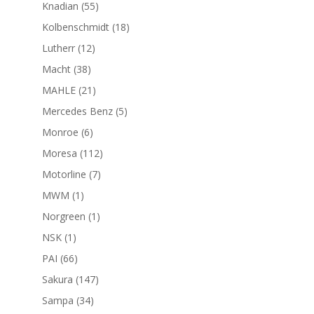
productos
55
Knadian
55
productos
18
Kolbenschmidt
18
productos
12
Lutherr
12
productos
38
Macht
38
productos
21
MAHLE
21
productos
5
Mercedes Benz
5
productos
6
Monroe
6
productos
112
Moresa
112
productos
7
Motorline
7
productos
1
MWM
1
producto
1
Norgreen
1
producto
1
NSK
1
producto
66
PAI
66
productos
147
Sakura
147
productos
34
Sampa
34