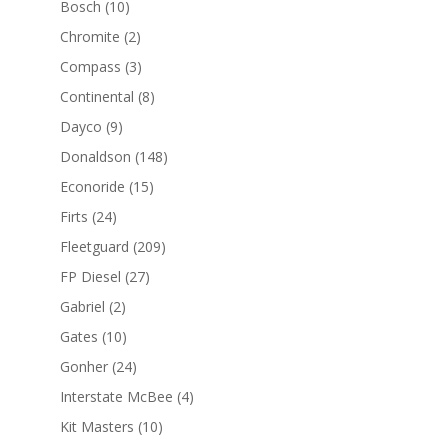
10
Bosch
10
productos
2
Chromite
2
productos
3
Compass
3
productos
8
Continental
8
productos
9
Dayco
9
productos
148
Donaldson
148
productos
15
Econoride
15
productos
24
Firts
24
productos
209
Fleetguard
209
productos
27
FP Diesel
27
productos
2
Gabriel
2
productos
10
Gates
10
productos
24
Gonher
24
productos
4
Interstate McBee
4
productos
10
Kit Masters
10